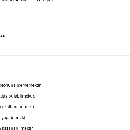
.
**
pantolonuna işememektir.
rkadaş bulabilmektir.
raba kullanabilmektir.
eks yapabilmektir.
ara kazanabilmektir.