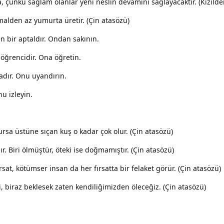
, çünkü sağlam olanlar yeni neslin devamını sağlayacaktır. (Kızılder
malden az yumurta üretir. (Çin atasözü)
 bir aptaldır. Ondan sakının.
 öğrencidir. Ona öğretin.
adır. Onu uyandırın.
nu izleyin.
ursa üstüne sıçan kuş o kadar çok olur. (Çin atasözü)
. Biri ölmüştür, öteki ise doğmamıştır. (Çin atasözü)
rsat, kötümser insan da her fırsatta bir felaket görür. (Çin atasözü)
, biraz beklesek zaten kendiliğimizden öleceğiz. (Çin atasözü)