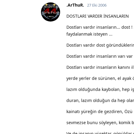
.ArThuR.
27 Eki 2006
DOSTLARI VARDIR İNSANLARIN
Dostları vardır insanların... dost 
faydalanmak isteyen ...
Dostları vardır dost göründükler
Dostları vardır insanların varı var
Dostları vardır insanların kanını 
yerde yerler de sürünen, el ayak 
lazım olduğunda kaybolan, hep işi 
duran, lazım olduğun da hep olan, 
kainatı yüreğin de gezdiren, Özü 
sevmezse bunu söyleyen, komik 
Ve de insanın yürektar, gönüldar dostl