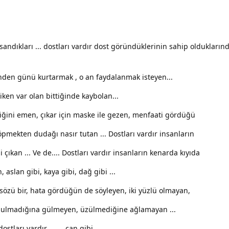
! sandıkları ... dostları vardır dost göründüklerinin sahip oldukların
inden günü kurtarmak , o an faydalanmak isteyen...
 iken var olan bittiğinde kaybolan...
iliğini emen, çıkar için maske ile gezen, menfaati gördüğü
öpmekten dudağı nasır tutan ... Dostları vardır insanların
çıkan ... Ve de.... Dostları vardır insanların kenarda kıyıda
aslan gibi, kaya gibi, dağ gibi ...
sözü bir, hata gördüğün de söyleyen, iki yüzlü olmayan,
bulmadığına gülmeyen, üzülmediğine ağlamayan ...
arı vardır ....... can gibi ............