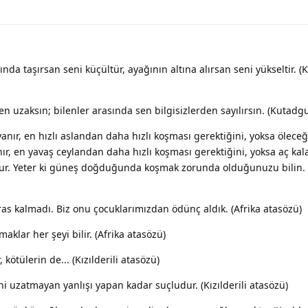
da taşırsan seni küçültür, ayağının altına alırsan seni yükseltir. 
n uzaksın; bilenler arasında sen bilgisizlerden sayılırsın. (Kutadgu
anır, en hızlı aslandan daha hızlı koşması gerektiğini, yoksa öleceğin
ır, en yavaş ceylandan daha hızlı koşması gerektiğini, yoksa aç kalac
tur. Yeter ki güneş doğduğunda koşmak zorunda olduğunuzu bilin. 
as kalmadı. Biz onu çocuklarımızdan ödünç aldık. (Afrika atasözü)
aklar her şeyi bilir. (Afrika atasözü)
kötülerin de... (Kızılderili atasözü)
ni uzatmayan yanlışı yapan kadar suçludur. (Kızılderili atasözü)