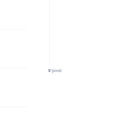
Yanıtla
Yanıtla
Şimdi
Yanıtla