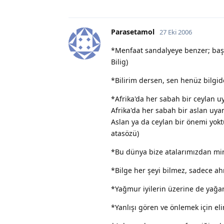
Parasetamol
27 Eki 2006
*Menfaat sandalyeye benzer; başın
Bilig)
*Bilirim dersen, sen henüz bilgide
*Afrika'da her sabah bir ceylan uy
Afrika'da her sabah bir aslan uyan
Aslan ya da ceylan bir önemi yok
atasözü)
*Bu dünya bize atalarımızdan mir
*Bilge her şeyi bilmez, sadece ahm
*Yağmur iyilerin üzerine de yağar, 
*Yanlışı gören ve önlemek için eli