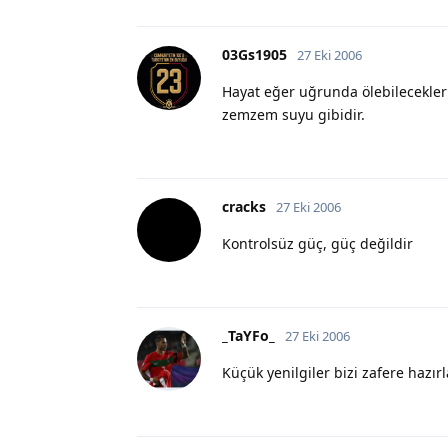
03Gs1905
27 Eki 2006
Hayat eğer uğrunda ölebilecekler
zemzem suyu gibidir.
cracks
27 Eki 2006
Kontrolsüz güç, güç değildir
_TaYFo_
27 Eki 2006
Küçük yenilgiler bizi zafere hazırl