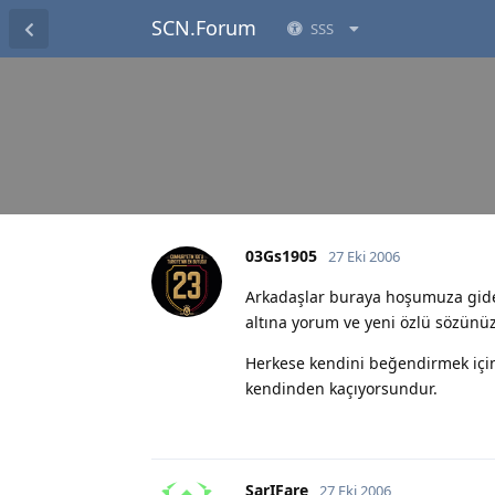
SCN.Forum
SSS
03Gs1905
27 Eki 2006
Arkadaşlar buraya hoşumuza giden
altına yorum ve yeni özlü sözünüz
Herkese kendini beğendirmek iç
kendinden kaçıyorsundur.
SarIFare
27 Eki 2006