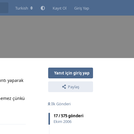
Turkish
Kayıt Ol
Giriş Yap
Yanıt için giriş yap
ıntı yaparak
Paylaş
enemez çünkü
İlk Gönderi
17
/
575
gönderi
Yanıtla
Ekim 2006