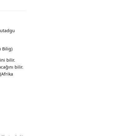
Yanıtla
(Kutadgu
 Bilig)
i bilir.
ağını bilir.
(Afrika