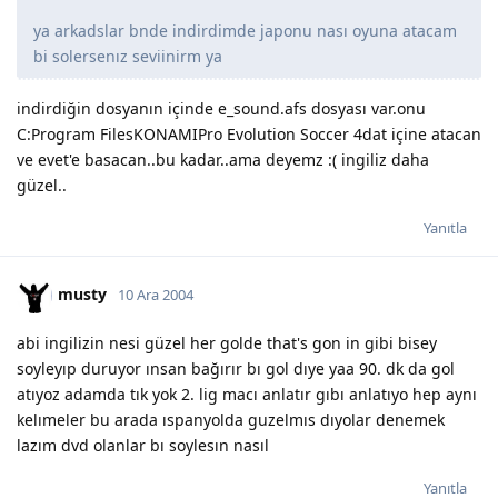
ya arkadslar bnde indirdimde japonu nası oyuna atacam
bi solersenız seviinirm ya
indirdiğin dosyanın içinde e_sound.afs dosyası var.onu
C:Program FilesKONAMIPro Evolution Soccer 4dat içine atacan
ve evet'e basacan..bu kadar..ama deyemz :( ingiliz daha
güzel..
Yanıtla
musty
10 Ara 2004
abi ingilizin nesi güzel her golde that's gon in gibi bisey
soyleyıp duruyor ınsan bağırır bı gol dıye yaa 90. dk da gol
atıyoz adamda tık yok 2. lig macı anlatır gıbı anlatıyo hep aynı
kelımeler bu arada ıspanyolda guzelmıs dıyolar denemek
lazım dvd olanlar bı soylesın nasıl
Yanıtla