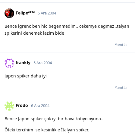
Felipe²°°³
5 Ara 2004
Bence igrenc ben hic begenmedim.. cekemye degmez Italyan
spikerini denemek lazim bide
Yanıtla
frankly
5 Ara 2004
Japon spiker daha iyi
Yanıtla
Frodo
6 Ara 2004
Bence Japon spiker çok iyi bir hava katıyo oyuna...
Öteki tercihim ise kesinlikle İtalyan spiker.