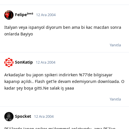
Felipe²°°³
12 Ara 2004
Italyan veya ispanyol diyorum ben ama bi kac macdan sonra
onlarda Bayiyo
Yanıtla
SonKatip
12 Ara 2004
Arkadaşlar bu japon spikeri indirirken %77'de bilgisayar
kapanıp açıldı.. Flash get'le devam edemiyorum downloada. O
kadar şey boşa gitti.Ne salak iş yaaa
Yanıtla
Spocket
12 Ara 2004
PS1'lerde Japon spiker mükemmel anlatıyodu, ama PS2'ye