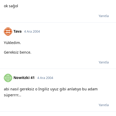
ok sağol
Yanıtla
Tava
4 Ara 2004
Yükledim.
Gereksiz bence.
Yanıtla
Nowitzki 41
4 Ara 2004
abi nasıl gereksiz o İngiliz uyuz gibi anlatıyo bu adam
süperrrr...
Yanıtla