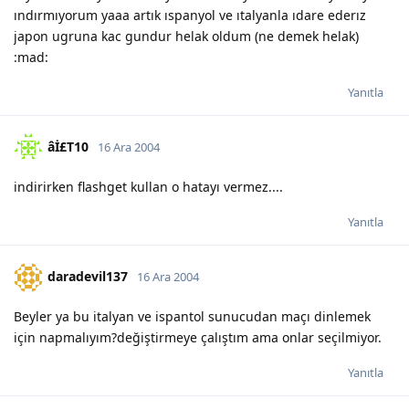
ındırmıyorum yaaa artık ıspanyol ve ıtalyanla ıdare ederız
japon ugruna kac gundur helak oldum (ne demek helak)
:mad:
Yanıtla
âİ£T10
16 Ara 2004
indirirken flashget kullan o hatayı vermez....
Yanıtla
daradevil137
16 Ara 2004
Beyler ya bu italyan ve ispantol sunucudan maçı dinlemek
için napmalıyım?değiştirmeye çalıştım ama onlar seçilmiyor.
Yanıtla