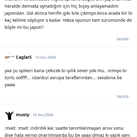
heralde demoda oynadığım için hiç bişey anlayamadım
japondan. Gol atınca herifin gıkı bile çıkmıyo.Anca arada bir bi
kaç kelime söylüyor o kadar. Yoksa oyunun tam sürümünde de
böyle mi bu japon?
Yanıtla
CaglarS
14 Ara 2004
yaa şu spikeri bana çekicek bi iyilik sever yok mu.. inmiyo bi
türlü ooffff... istanbul avrupa taraflarından... sevabına be
yaaw
Yanıtla
musty
16 Ara 2004
:mad: :mad: indirdik kac saatte tanımlanmayan arsıv sonu
dıye hata verıyo onarılmıyorda bu be yaaa olmaz kı yazık yanı