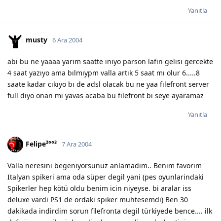
Yanıtla
musty
6 Ara 2004
abi bu ne yaaaa yarım saatte ınıyo parson lafın gelısı gercekte
4 saat yazıyo ama bılmıypm valla artık 5 saat mı olur 6.....8
saate kadar cıkıyo bı de adsl olacak bu ne yaa fılefront server
full dıyo onan mı yavas acaba bu fılefront bı seye ayaramaz
Yanıtla
Felipe²°°³
7 Ara 2004
Valla neresini begeniyorsunuz anlamadim.. Benim favorim
Italyan spikeri ama oda süper degil yani (pes oyunlarindaki
Spikerler hep kötü oldu benim icin niyeyse. bi aralar iss
deluxe vardi PS1 de ordaki spiker muhtesemdi) Ben 30
dakikada indirdim sorun filefronta degil türkiyede bence.... ilk