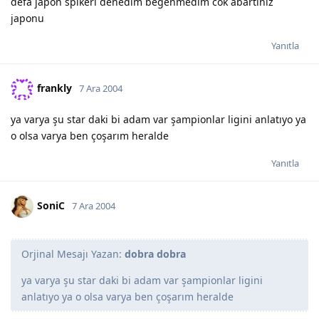
defa japon spikeri denedim begenmedim cok abartiniz
japonu
Yanıtla
frankly
7 Ara 2004
ya varya şu star daki bi adam var şampionlar ligini anlatıyo ya
o olsa varya ben çoşarım heralde
Yanıtla
SoniC
7 Ara 2004
Orjinal Mesajı Yazan:
dobra dobra
ya varya şu star daki bi adam var şampionlar ligini
anlatıyo ya o olsa varya ben çoşarım heralde