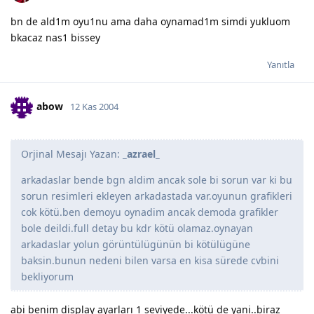
bn de ald1m oyu1nu ama daha oynamad1m simdi yukluom
bkacaz nas1 bissey
Yanıtla
abow
12 Kas 2004
Orjinal Mesajı Yazan:
_azrael_
arkadaslar bende bgn aldim ancak sole bi sorun var ki bu
sorun resimleri ekleyen arkadastada var.oyunun grafikleri
cok kötü.ben demoyu oynadim ancak demoda grafikler
bole deildi.full detay bu kdr kötü olamaz.oynayan
arkadaslar yolun görüntülügünün bi kötülügüne
baksin.bunun nedeni bilen varsa en kisa sürede cvbini
bekliyorum
abi benim display ayarları 1 seviyede...kötü de yani..biraz