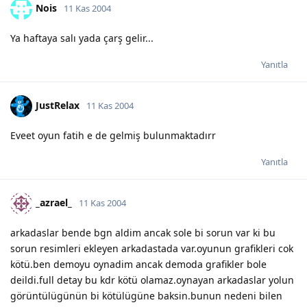
Nois
11 Kas 2004
Ya haftaya salı yada çarş gelir...
Yanıtla
JustRelax
11 Kas 2004
Eveet oyun fatih e de gelmiş bulunmaktadırr
Yanıtla
_azrael_
11 Kas 2004
arkadaslar bende bgn aldim ancak sole bi sorun var ki bu
sorun resimleri ekleyen arkadastada var.oyunun grafikleri cok
kötü.ben demoyu oynadim ancak demoda grafikler bole
deildi.full detay bu kdr kötü olamaz.oynayan arkadaslar yolun
görüntülügünün bi kötülügüne baksin.bunun nedeni bilen