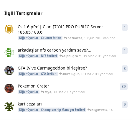
İlgili Tartışmalar
Cs 1.6 pRo'| Clan [7.YıL] PRO PUBLİC Server
1
1
ya
185.85.188.6
batuatas
,
10 Şub 2015
yanıtladı
Diğer Oyunlar
Counter Strike
arkadaşlar nfs carbon yardım save?...
1
1
ya
alpbugra71
,
19 Mar 2011
yanıtladı
Diğer Oyunlar
NFS Serileri
GTA IV ve Carmageddon birleşirse?
3
3
ya
burc ugur
,
13 Oca 2011
yanıtladı
Diğer Oyunlar
GTA Serileri
Pokemon Crater
39
39
y
MyX
,
30 Haz 2007
yanıtladı
Diğer Oyunlar
kart cezaları
9
9
ya
bilgin1987
,
14 Tem 2004
ya
Diğer Oyunlar
Championship Manager Serileri