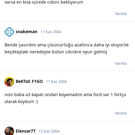
varsa en kisa sürede cvbini bekliyorum
Yanıtla
snakeman
11 Kas 2004
Bende şasırdım ama çözünürlüğü azaltınca daha iyi oluyor.Ve
beşiktaştaki neredeyse bütün cdcilere oyun gelmiş
Yanıtla
BeKTaS F1GO
11 Kas 2004
nois baba a3 kapalı ondan koyamadım ama ford var 1 fortçu
olarak koydum :)
Yanıtla
Elensar77
12 Kas 2004