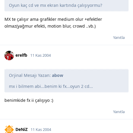
Oyun kaç cd ve mx ekran kartında çalışıyormu?
MX te çalışır ama grafikler medium olur +efektler
olmaz(yağmur efekti, motion blur, crowd ..vb.)
Yanıtla
erelfb
11 Kas 2004
Orjinal Mesajı Yazan:
abow
mx i bilmem abi...benim ki fx...oyun 2 cd...
benimkide fx ii çalışıyo :)
Yanıtla
DeNiZ
11 Kas 2004