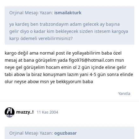
Orjinal Mesajı Yazan:
ismailakturk
ya kardeş ben trabzondayım adam gelecek ay başına
gelir diyo o kadar kim bekleyecek sizden istesem kargoya
karşı ödemeli verebilirmisiniz?
kargo değil ama normal post ile yollayabilirim baba özel
mesaj at bana görüşelim yada figo976@hotmail.com msn
neye gel görüşelim hocam emin ol 2 gün içinde eline gelir
tabi abow la biraz konuşmam lazım yani 4-5 gün sonra elinde
olur neyse abow msn ye bekkşyorum baba
Yanıtla
muzzy..!
11 Kas 2004
Orjinal Mesajı Yazan:
oguzbasar