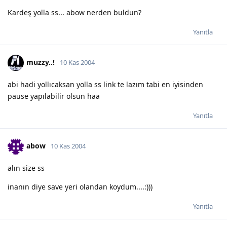
Kardeş yolla ss... abow nerden buldun?
Yanıtla
muzzy..!
10 Kas 2004
abi hadi yollıcaksan yolla ss link te lazım tabi en iyisinden
pause yapılabilir olsun haa
Yanıtla
abow
10 Kas 2004
alın size ss
inanın diye save yeri olandan koydum....:)))
Yanıtla