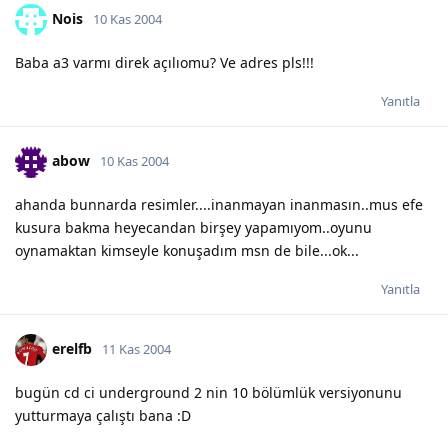
Nois
10 Kas 2004
Baba a3 varmı direk açılıomu? Ve adres pls!!!
Yanıtla
abow
10 Kas 2004
ahanda bunnarda resimler....inanmayan inanmasın..mus efe
kusura bakma heyecandan birşey yapamıyom..oyunu
oynamaktan kimseyle konuşadım msn de bile...ok...
Yanıtla
erelfb
11 Kas 2004
bugün cd ci underground 2 nin 10 bölümlük versiyonunu
yutturmaya çalıştı bana :D