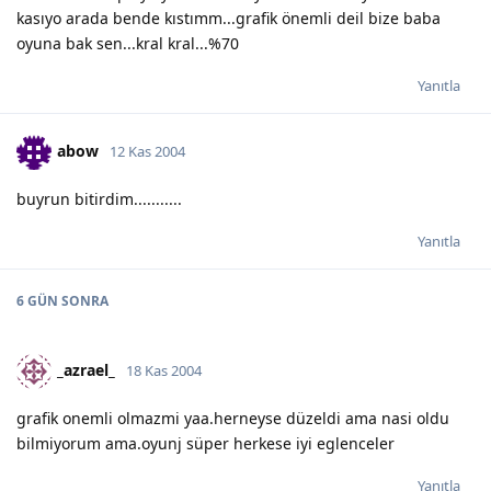
kasıyo arada bende kıstımm...grafik önemli deil bize baba
oyuna bak sen...kral kral...%70
Yanıtla
abow
12 Kas 2004
buyrun bitirdim...........
Yanıtla
6 GÜN
SONRA
_azrael_
18 Kas 2004
grafik onemli olmazmi yaa.herneyse düzeldi ama nasi oldu
bilmiyorum ama.oyunj süper herkese iyi eglenceler
Yanıtla