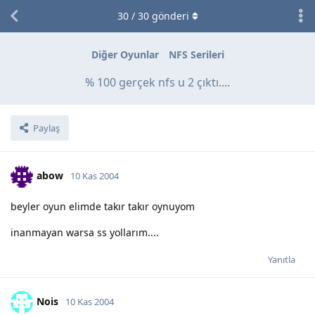
30
/
30
gönderi
Diğer Oyunlar
NFS Serileri
% 100 gerçek nfs u 2 çıktı....
Paylaş
abow
10 Kas 2004
beyler oyun elimde takır takır oynuyom
inanmayan warsa ss yollarım....
Yanıtla
Nois
10 Kas 2004