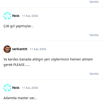
Yanıtla
Nois
11 Kas 2004
Çok gzl yapmışlar...
Yanıtla
serkanttt
11 Kas 2004
Ya kardes banada aldıgın yeri söylermisin hemen almam
gerek PLEASE......
Yanıtla
Nois
11 Kas 2004
Adamda master var...