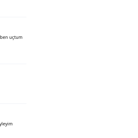
Yanıtla
ı ben uçtum
Yanıtla
Yanıtla
yleyim