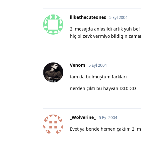
ilikethecuteones
5 Eyl 2004
2. mesajda anlasildi artik yuh be
hiç bi zevk vermiyo bildigin zama
Venom
5 Eyl 2004
tam da bulmuştum farkları
nerden çıktı bu hayvan:D:D:D:D
_Wolverine_
5 Eyl 2004
Evet ya bende hemen çaktım 2. 