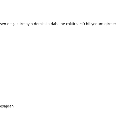
! sen de çaktirmayin demissin daha ne çaktircaz:D biliyodum girmed
n
mesajdan