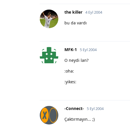
the killer
4 Eyl 2004
bu da vardı
MFK-1
5 Eyl 2004
O neydi lan?
:oha:
:yikes:
-Connect-
5 Eyl 2004
Çaktırmayın... ;)