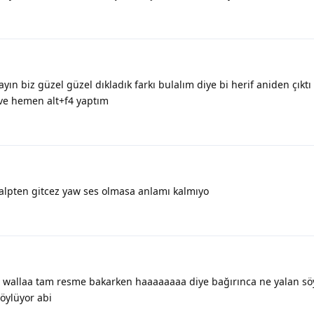
yın biz güzel güzel dıkladık farkı bulalım diye bi herif aniden çıkt
e hemen alt+f4 yaptım
kalpten gitcez yaw ses olmasa anlamı kalmıyo
 wallaa tam resme bakarken haaaaaaaa diye bağırınca ne yalan sö
öylüyor abi