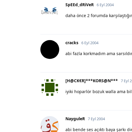
SpEEd_dRiVeR
6 Eyl 2004
daha önce 2 forumda karşılaştığım
cracks
6 Eyl 2004
abi fazla korkmadım ama sarsıld
[H@CK€R]***KORS@N***
7 Eyl 
iyiki hoparlör bozuk walla ama 
NayguleR
7 Eyl 2004
abi bende ses açıktı baya şarkı d