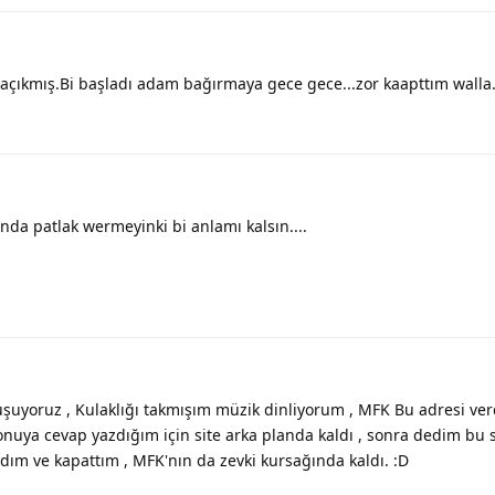
 açıkmış.Bi başladı adam bağırmaya gece gece...zor kaapttım walla.
nda patlak wermeyinki bi anlamı kalsın....
uyoruz , Kulaklığı takmışım müzik dinliyorum , MFK Bu adresi ve
nuya cevap yazdığım için site arka planda kaldı , sonra dedim bu 
adım ve kapattım , MFK'nın da zevki kursağında kaldı. :D