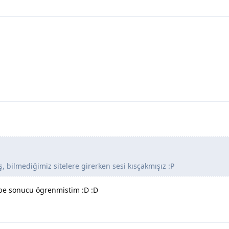
ş, bilmediğimiz sitelere girerken sesi kısçakmışız :P
rübe sonucu ögrenmistim :D :D