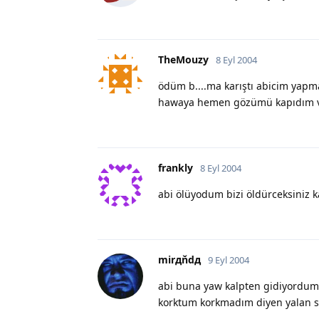
TheMouzy
8 Eyl 2004
ödüm b....ma karıştı abicim yapma
hawaya hemen gözümü kapıdım v
frankly
8 Eyl 2004
abi ölüyodum bizi öldürceksiniz 
mirдňdд
9 Eyl 2004
abi buna yaw kalpten gidiyordum
korktum korkmadım diyen yalan s