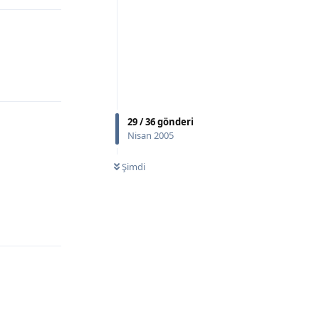
Yanıtla
29
/
36
gönderi
Nisan 2005
Şimdi
Yanıtla