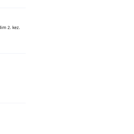
Yanıtla
im 2. kez.
Yanıtla
Yanıtla
Yanıtla