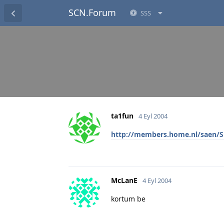
SCN.Forum
SSS
ta1fun
4 Eyl 2004
http://members.home.nl/saen/S
McLanE
4 Eyl 2004
kortum be