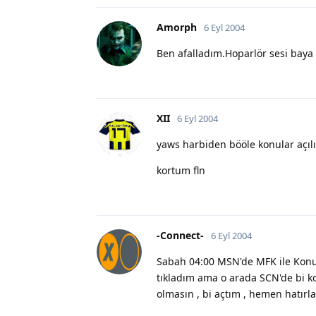
Amorph
6 Eyl 2004
Ben afalladım.Hoparlör sesi baya
XII
6 Eyl 2004
yaws harbiden bööle konular açılı
kortum fln
-Connect-
6 Eyl 2004
Sabah 04:00 MSN'de MFK ile Konuş
tıkladım ama o arada SCN'de bi ko
olmasın , bi açtım , hemen hatırl