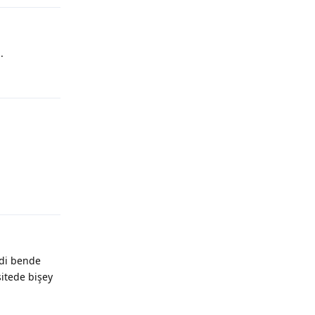
.
Yanıtla
Yanıtla
rdi bende
sitede bişey