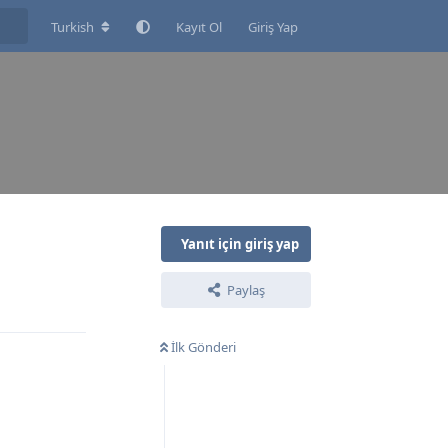
Turkish
Kayıt Ol
Giriş Yap
Yanıt için giriş yap
Paylaş
Yanıtla
İlk Gönderi
Yanıtla