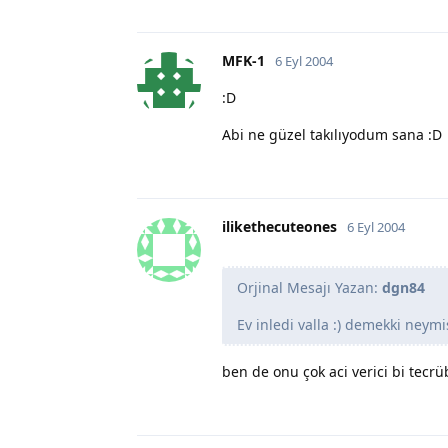
MFK-1
6 Eyl 2004
:D
Abi ne güzel takılıyodum sana :D
ilikethecuteones
6 Eyl 2004
Orjinal Mesajı Yazan:
dgn84
Ev inledi valla :) demekki neymi
ben de onu çok aci verici bi tec