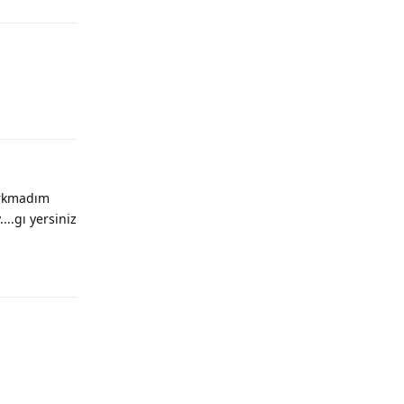
Yanıtla
orkmadım
..gı yersiniz
Yanıtla
Yanıtla