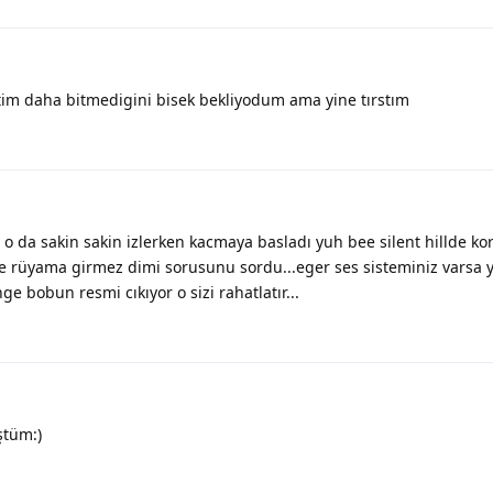
tim daha bitmedigini bisek bekliyodum ama yine tırstım
o da sakin sakin izlerken kacmaya basladı yuh bee silent hillde k
üyama girmez dimi sorusunu sordu...eger ses sisteminiz varsa y..
bobun resmi cıkıyor o sizi rahatlatır...
ştüm:)