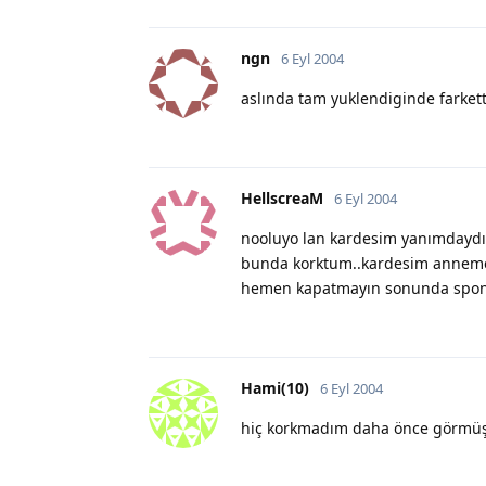
ngn
6 Eyl 2004
aslında tam yuklendiginde farket
HellscreaM
6 Eyl 2004
nooluyo lan kardesim yanımdaydı 
bunda korktum..kardesim anneme r
hemen kapatmayın sonunda sponge 
Hami(10)
6 Eyl 2004
hiç korkmadım daha önce görmü