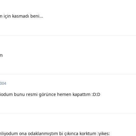
 için kasmadı beni...
ım
2004
biliodum bunu resmi görünce hemen kapattım :D:D
inliyodum ona odaklanmıştım bi çıkınca korktum :yikes: