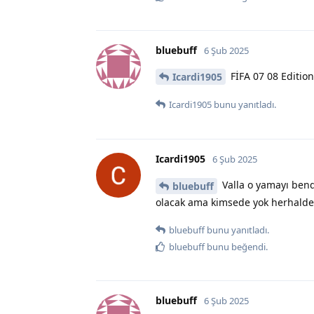
bluebuff
6 Şub 2025
FİFA 07 08 Edition
Icardi1905
Icardi1905
bunu yanıtladı.
Icardi1905
6 Şub 2025
Valla o yamayı bende
bluebuff
olacak ama kimsede yok herhalde
bluebuff
bunu yanıtladı.
bluebuff
bunu beğendi
.
bluebuff
6 Şub 2025