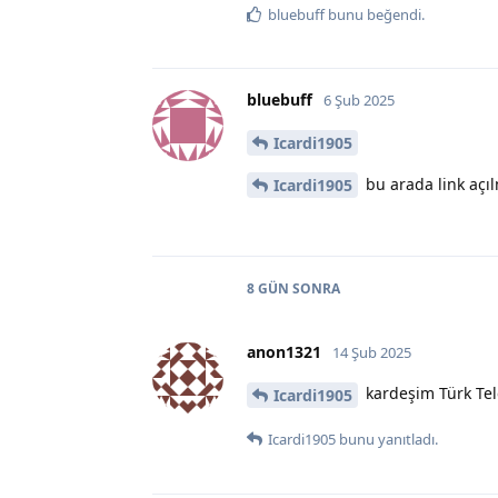
bluebuff
bunu beğendi
.
bluebuff
6 Şub 2025
Icardi1905
bu arada link açıl
Icardi1905
8 GÜN
SONRA
anon1321
14 Şub 2025
kardeşim Türk Tele
Icardi1905
Icardi1905
bunu yanıtladı.