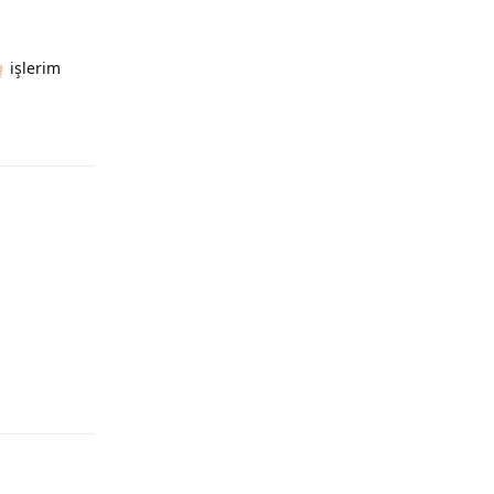
işlerim
Yanıtla
Yanıtla