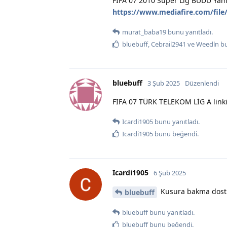
FIFA 07 2010 Süper Lig BUDU Ya
https://www.mediafire.com/fil
murat_baba19
bunu yanıtladı.
bluebuff
,
Cebrail2941
ve
Weedln
bu
bluebuff
3 Şub 2025
Düzenlendi
FIFA 07 TÜRK TELEKOM LİG A linki
Icardi1905
bunu yanıtladı.
Icardi1905
bunu beğendi
.
Icardi1905
6 Şub 2025
Kusura bakma dostu
bluebuff
bluebuff
bunu yanıtladı.
bluebuff
bunu beğendi
.