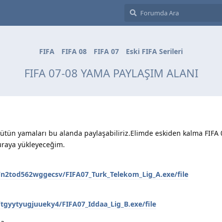
FIFA
FIFA 08
FIFA 07
Eski FIFA Serileri
FIFA 07-08 YAMA PAYLAŞIM ALANI
i bütün yamaları bu alanda paylaşabiliriz.Elimde eskiden kalma FIFA
buraya yükleyeceğim.
/n2tod562wggecsv/FIFA07_Turk_Telekom_Lig_A.exe/file
/tgyytyugjuueky4/FIFA07_Iddaa_Lig_B.exe/file