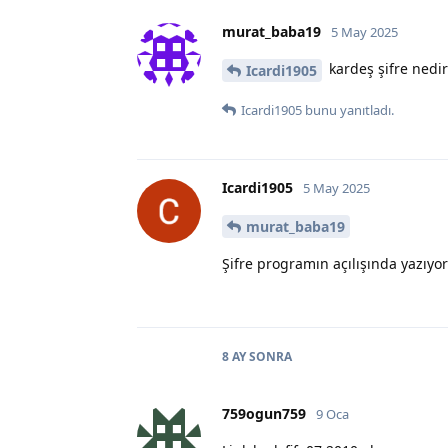
murat_baba19
5 May 2025
kardeş şifre nedir
Icardi1905
Icardi1905
bunu yanıtladı.
Icardi1905
5 May 2025
murat_baba19
Şifre programın açılışında yazıyo
8 AY
SONRA
759ogun759
9 Oca