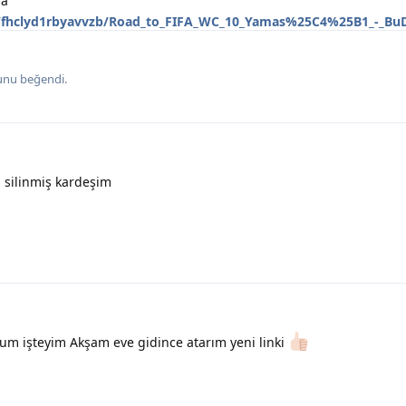
ma
e/fhclyd1rbyavvzb/Road_to_FIFA_WC_10_Yamas%25C4%25B1_-_BuD
nu beğendi
.
 silinmiş kardeşim
m işteyim Akşam eve gidince atarım yeni linki