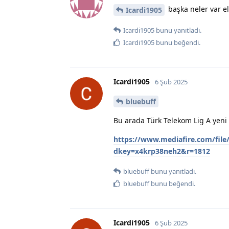
başka neler var e
Icardi1905
Icardi1905
bunu yanıtladı.
Icardi1905
bunu beğendi
.
Icardi1905
6 Şub 2025
bluebuff
Bu arada Türk Telekom Lig A yeni 
https://www.mediafire.com/file
dkey=x4krp38neh2&r=1812
bluebuff
bunu yanıtladı.
bluebuff
bunu beğendi
.
Icardi1905
6 Şub 2025