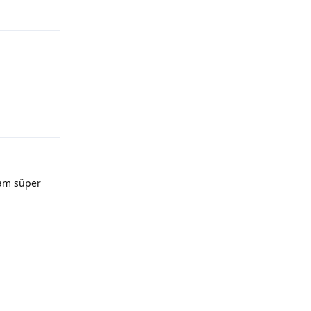
Yanıtla
sam süper
Yanıtla