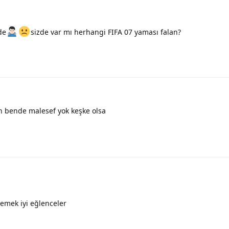
de
sizde var mı herhangi FIFA 07 yaması falan?
in bende malesef yok keşke olsa
emek iyi eğlenceler