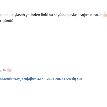
adlı paylaşım yerinden linki bu sayfada paylaşacağım dostum
aç gündür
ŞTİR
Z#Y8KX9AlPtGmjpr0jXjhmOArTT2Z31IhINFYNw1lqYEo