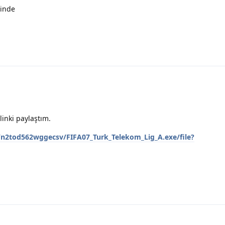
linde
linki paylaştım.
/n2tod562wggecsv/FIFA07_Turk_Telekom_Lig_A.exe/file?