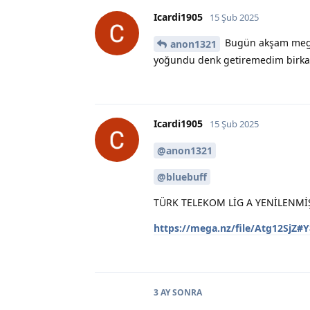
Icardi1905
15 Şub 2025
Bugün akşam mega 
anon1321
yoğundu denk getiremedim birk
Icardi1905
15 Şub 2025
@anon1321
@bluebuff
TÜRK TELEKOM LİG A YENİLENMİ
https://mega.nz/file/Atg12Sj
3 AY
SONRA