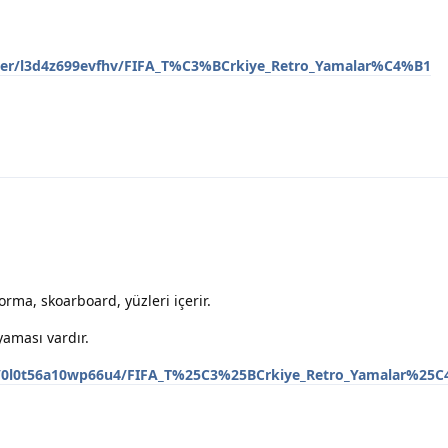
lder/l3d4z699evfhv/FIFA_T%C3%BCrkiye_Retro_Yamalar%C4%B1
rma, skoarboard, yüzleri içerir.
yaması vardır.
le/0l0t56a10wp66u4/FIFA_T%25C3%25BCrkiye_Retro_Yamalar%25