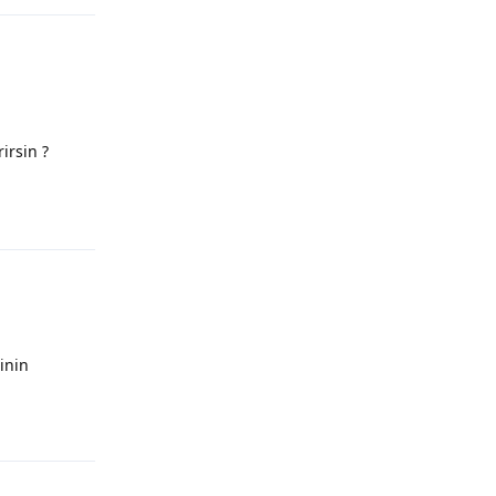
irsin ?
Yanıtla
rinin
Yanıtla