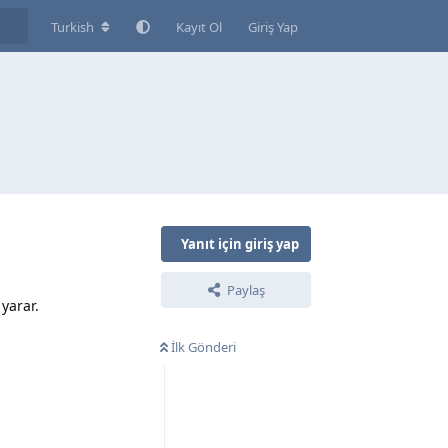
Turkish
Kayıt Ol
Giriş Yap
Yanıt için giriş yap
Paylaş
yarar.
İlk Gönderi