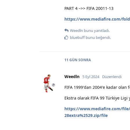
PART 4 –>> FIFA 20011-13
https://www.mediafire.com/fo
Weedln
bunu yanıtladı.
bluebuff
bunu beğendi
.
11 GÜN
SONRA
Weedln
5 Eyl 2024
Düzenlendi
FIFA 1999′dan 2004′e kadar olan fo
Ekstra olarak FIFA 99 Türkiye Ligi 
https://www.mediafire.com/fi
28extra%2529.zip/file