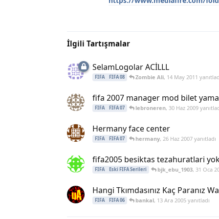
https://www.mediafire.com/fold
İlgili Tartışmalar
SelamLogolar ACİLLL
Zombie Ali
,
14 May 2011
yanıtlad
FIFA
FIFA 08
fifa 2007 manager mod bilet yaması
lebroneren
,
30 Haz 2009
yanıtla
FIFA
FIFA 07
Hermany face center
hermany
,
26 Haz 2007
yanıtladı
FIFA
FIFA 07
fifa2005 besiktas tezahuratlari y
bjk_ebu_1903
,
31 Oca 2
FIFA
Eski FIFA Serileri
Hangi Tkımdasınız Kaç Paranız Wa
bankal
,
13 Ara 2005
yanıtladı
FIFA
FIFA 06