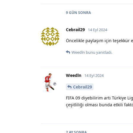
9 GÜN
SONRA
Cebrail29
14 Eyl 2024
Öncelikle paylaşım için teşekkür e
Weedln
bunu yanıtladı.
Weedln
14 Eyl 2024
Cebrail29
FIFA 09 diyebilirim artı Türkiye L
çeşitliliği olması bunda etkili faktö
2 AY
SONRA