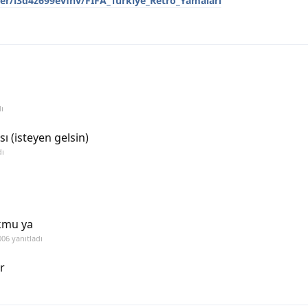
er/l3d4z699evfhv/FIFA_Türkiye_Retro_Yamaları
ı
 (isteyen gelsin)
dı
okmu ya
006
yanıtladı
r