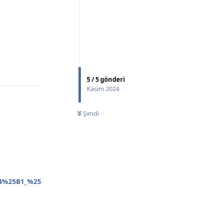
Yanıtla
5
/
5
gönderi
Kasım 2024
Şimdi
C4%25B1_%25
Yanıtla