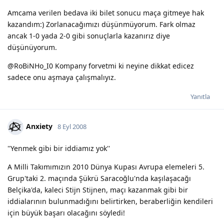
Amcama verilen bedava iki bilet sonucu maça gitmeye hak
kazandım:) Zorlanacağımızı düşünmüyorum. Fark olmaz
ancak 1-0 yada 2-0 gibi sonuçlarla kazanırız diye
düşünüyorum.
@RoBiNHo_I0 Kompany forvetmi ki neyine dikkat edicez
sadece onu aşmaya çalışmalıyız.
Yanıtla
Anxiety
8 Eyl 2008
''Yenmek gibi bir iddiamız yok''
A Milli Takımımızın 2010 Dünya Kupası Avrupa elemeleri 5.
Grup'taki 2. maçında Şükrü Saracoğlu'nda kaşılaşacağı
Belçika'da, kaleci Stijn Stijnen, maçı kazanmak gibi bir
iddialarının bulunmadığını belirtirken, beraberliğin kendileri
için büyük başarı olacağını söyledi!