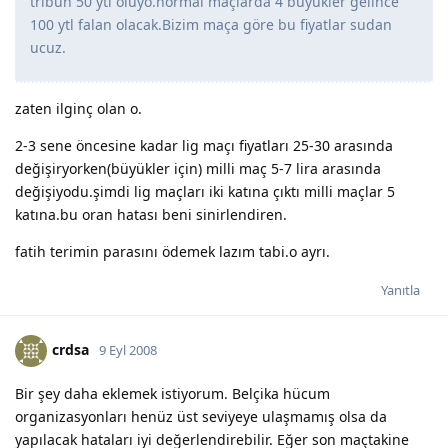
tribün 50 ytl oluyo.normal maçlarda 4 büyükler gelince
100 ytl falan olacak.Bizim maça göre bu fiyatlar sudan
ucuz.
zaten ilginç olan o.
2-3 sene öncesine kadar lig maçı fiyatları 25-30 arasında
değişiryorken(büyükler için) milli maç 5-7 lira arasında
değişiyodu.şimdi lig maçları iki katına çıktı milli maçlar 5
katına.bu oran hatası beni sinirlendiren.
fatih terimin parasını ödemek lazım tabi.o ayrı.
Yanıtla
crdsa
9 Eyl 2008
Bir şey daha eklemek istiyorum. Belçika hücum
organizasyonları henüz üst seviyeye ulaşmamış olsa da
yapılacak hataları iyi değerlendirebilir. Eğer son maçtakine