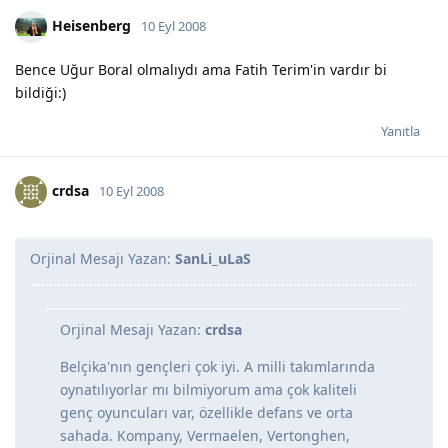
Heisenberg
10 Eyl 2008
Bence Uğur Boral olmalıydı ama Fatih Terim'in vardır bi
bildiği:)
Yanıtla
crdsa
10 Eyl 2008
Orjinal Mesajı Yazan:
SanLi_uLaS
Orjinal Mesajı Yazan:
crdsa
Belçika'nın gençleri çok iyi. A milli takımlarında
oynatılıyorlar mı bilmiyorum ama çok kaliteli
genç oyuncuları var, özellikle defans ve orta
sahada. Kompany, Vermaelen, Vertonghen,