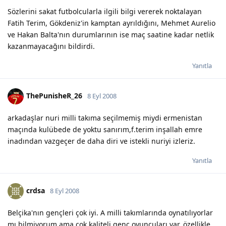
Sözlerini sakat futbolcularla ilgili bilgi vererek noktalayan
Fatih Terim, Gökdeniz'in kamptan ayrıldığını, Mehmet Aurelio
ve Hakan Balta'nın durumlarının ise maç saatine kadar netlik
kazanmayacağını bildirdi.
Yanıtla
ThePunisheR_26
8 Eyl 2008
arkadaşlar nuri milli takıma seçilmemiş miydi ermenistan
maçında kulübede de yoktu sanırım,f.terim inşallah emre
inadından vazgeçer de daha diri ve istekli nuriyi izleriz.
Yanıtla
crdsa
8 Eyl 2008
Belçika'nın gençleri çok iyi. A milli takımlarında oynatılıyorlar
mı bilmiyorum ama çok kaliteli genç oyuncuları var, özellikle