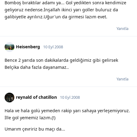
Bomboş bıraktılar adamı ya... Gol yedikten sonra kendimize
geliyoruz nedense.İnşallah ikinci yarı goller buluruz da
galibiyetle ayrılırız.Uğur'un da girmesi lazım evet.
Yanıtla
Heisenberg
10 Eyl 2008
Bence 2 yarıda son dakikalarda geldiğimiz gibi gelirsek
Belçika daha fazla dayanamaz..
Yanıtla
reynald of chatillon
10 Eyl 2008
Hala ve hala golü yemeden rakip yarı sahaya yerleşemiyoruz.
İlle gol yememiz lazım.(!)
Umarım çevririz bu maçı da...