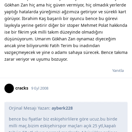
Gökhan Zan hiç ama hiç güven vermiyor, hiç olmadık yerlerde
yaptığı hatalarda yüreğimizi ağzımıza getiriyor ve sürekli kart
görüyor. İbrahim Kaş başarılı bir oyuncu bence bu görevi
layıkıyla yerine getirir diğer bir stoper Mehmet Polat hakkında
ise bir fikrim yok milli takım düzeyinde olmadığını
düşünüyorum. Umarım Gökhan Zan oynamaz diyeceğim
ancak yine biliyorumki Fatih Terim bu inadından
vazgeçmeyecek ve yine o adamı sahaya sürecek. Bence takıma
zarar veriyor ve uyumu bozuyor.
Yanıtla
cracks
9 Eyl 2008
Orjinal Mesajı Yazan:
ayberk228
bence bu fiyatlar biz eskişehirlilere göre ucuz.bu birde
milli maç.bizim eskişehirspor maçları açık 25 ytl,kapalı