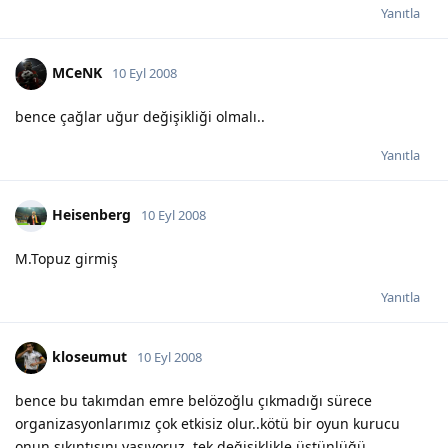
Yanıtla
MCeNK
10 Eyl 2008
bence çağlar uğur değişikliği olmalı..
Yanıtla
Heisenberg
10 Eyl 2008
M.Topuz girmiş
Yanıtla
kloseumut
10 Eyl 2008
bence bu takımdan emre belözoğlu çıkmadığı sürece
organizasyonlarımız çok etkisiz olur..kötü bir oyun kurucu
onun sıkıntısını yaşıyoruz..tek değişiklikle üstünlüğü