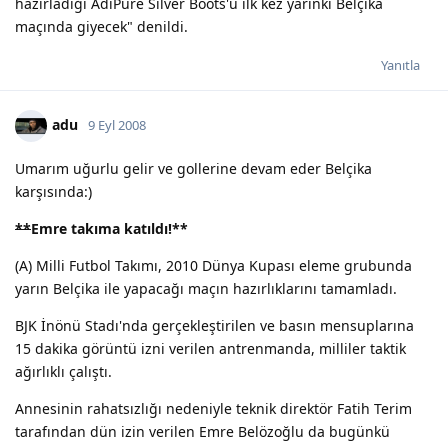
hazırladığı AdiPure Silver Boots'u ilk kez yarınki Belçika
maçında giyecek" denildi.
Yanıtla
adu
9 Eyl 2008
Umarım uğurlu gelir ve gollerine devam eder Belçika
karşısında:)
**
Emre takıma katıldı!
**
(A) Milli Futbol Takımı, 2010 Dünya Kupası eleme grubunda
yarın Belçika ile yapacağı maçın hazırlıklarını tamamladı.
BJK İnönü Stadı'nda gerçekleştirilen ve basın mensuplarına
15 dakika görüntü izni verilen antrenmanda, milliler taktik
ağırlıklı çalıştı.
Annesinin rahatsızlığı nedeniyle teknik direktör Fatih Terim
tarafından dün izin verilen Emre Belözoğlu da bugünkü