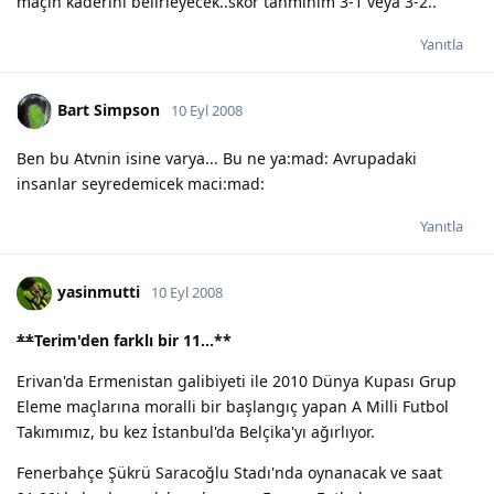
maçın kaderini belirleyecek..skor tahminim 3-1 veya 3-2..
Yanıtla
Bart Simpson
10 Eyl 2008
Ben bu Atvnin isine varya... Bu ne ya:mad: Avrupadaki
insanlar seyredemicek maci:mad:
Yanıtla
yasinmutti
10 Eyl 2008
**
Terim'den farklı bir 11...
**
Erivan'da Ermenistan galibiyeti ile 2010 Dünya Kupası Grup
Eleme maçlarına moralli bir başlangıç yapan A Milli Futbol
Takımımız, bu kez İstanbul'da Belçika'yı ağırlıyor.
Fenerbahçe Şükrü Saracoğlu Stadı'nda oynanacak ve saat