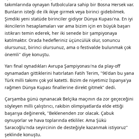
takımlarında oynayan futbolculara sahip bir Bosna Hersek var.
Bunların isteği de ilk ikiye girmek veya birinci gidebilmek.
Şimdiki yeni statüde birinciler gidiyor Dünya Kupası'na. En iyi
ikincilerin hesaplamaları var ama bizim için en büyük başarı
istikrarı temin ederek, her iki senede bir şampiyonaya
katılmaktır. Orada hedefleriniz üçüncülük olur, sonuncu
olursunuz, birinci olursunuz, ama o festivalde bulunmak çok
önemli" diye konuştu.
Yarı final oynadıkları Avrupa Şampiyonası'na da play-off
oynamadan gittiklerini hatırlatan Fatih Terim, "96'dan bu yana
Türk milli takımı çok yol katetti. Bizim de niyetimiz İspanya'ya
rağmen Dünya Kupası finallerine direkt gitmek" dedi.
Çarşamba günü oynanacak Belçika maçının da zor geçeceğini
söyleyen milli çalıştırıcı, rakibin olimpiyatlarda elde ettiği
başarıya değinerek, "Beklenenden zor olacak. Çabuk
oynuyorlar ve hava toplarında etkililer. Ama Şükü
Saracoğlu'nda seyircinin de desteğiyle kazanmak istiyoruz"
şeklinde konuştu.