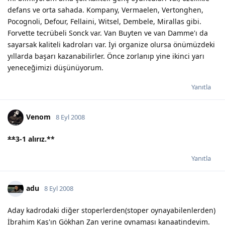
defans ve orta sahada. Kompany, Vermaelen, Vertonghen,
Pocognoli, Defour, Fellaini, Witsel, Dembele, Mirallas gibi.
Forvette tecrübeli Sonck var. Van Buyten ve van Damme'ı da
sayarsak kaliteli kadroları var. İyi organize olursa önümüzdeki
yıllarda başarı kazanabilirler. Önce zorlanıp yine ikinci yarı
yeneceğimizi düşünüyorum.
Yanıtla
Venom
8 Eyl 2008
**
3-1 alırız.
**
Yanıtla
adu
8 Eyl 2008
Aday kadrodaki diğer stoperlerden(stoper oynayabilenlerden)
İbrahim Kaş'ın Gökhan Zan yerine oynaması kanaatindeyim.