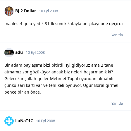
BJ 2 Dollar
10 Eyl 2008
maalesef golü yedik 31dk sonck kafayla belçikayı öne geçirdi
Yanıtla
adu
10 Eyl 2008
Bir adam paylaşımı bizi bitirdi. İyi gidiyoruz ama 2 tane
atmamız zor gözüküyor ancak biz neleri başarmadık ki?
Gelecek inşallah goller Mehmet Topal oyundan alınabilir
çünkü sarı kartı var ve tehlikeli oynuyor. Uğur Boral girmeli
bence bir an önce.
Yanıtla
LuNaT1C
10 Eyl 2008