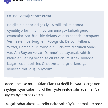
Orjinal Mesajı Yazan:
crdsa
Belçika'nın gençleri çok iyi. A milli takımlarında
oynatılıyorlar mı bilmiyorum ama çok kaliteli genç
oyuncuları var, özellikle defans ve orta sahada. Kompany,
Vermaelen, Vertonghen, Pocognoli, Defour, Fellaini,
Witsel, Dembele, Mirallas gibi. Forvette tecrübeli Sonck
var. Van Buyten ve van Damme'ı da sayarsak kaliteli
kadroları var. İyi organize olursa önümüzdeki yıllarda
başarı kazanabilirler. Önce zorlanıp yine ikinci yarı
yeneceğimizi düşünüyorum.
Boore, Tom De mul... falan filan FM değil bu yaa.. Gerçekten
saydıgın oyuncuların profilleri iyide reelde sıfır adamlar. Van
Buyten oynamıcak zaten.
Çok çok rahat alıcaz. Aurelio-Balta yok büyük ihtimal. Emrede