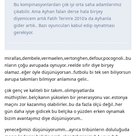
Bu kompinasyonlardan çok iyi orta saha adamlarımız
çıkabilir. Ama Ayhan falan derse hala birşey
diyemicem artık Fatih Terim'e 2010'a da Ayhanla
gider artık.. Bazı oyuncuları kabul edip oynatması
gerekiyor.
mirallas,dembele,vermaelen,vertonghen,defour,pocognoli..bu
nların çoğu avrupada oynuyor..reelde sıfır diye birşey
olamaz..eğer öyle düşünüyorsan..futbolu bi tek sen biliyorsun
avrupa takımları bilmiyor anlamına gelir..
çok genç ve kaliteli bir takım..olimpiyatlarda
müthiştiler..belçikanın yükselen bir jenerasyonu var..estonya
maçını zor kazanmış olabilirler..bu da fazla ölçü değil..her
gün daha iyiye gidicek bu belçika o yüzden erken oynamak
bizim avantajımız diye düşünüyorum..
yeneceğimizi düşünüyorumm...ayrıca tribünlerin doluluğuda