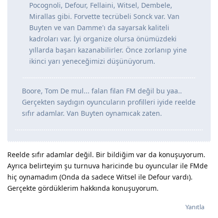
Pocognoli, Defour, Fellaini, Witsel, Dembele,
Mirallas gibi. Forvette tecrübeli Sonck var. Van
Buyten ve van Damme'ı da sayarsak kaliteli
kadroları var. İyi organize olursa önümüzdeki
yıllarda başarı kazanabilirler. Önce zorlanıp yine
ikinci yarı yeneceğimizi düşünüyorum.
Boore, Tom De mul... falan filan FM değil bu yaa..
Gerçekten saydıgın oyuncuların profilleri iyide reelde
sıfır adamlar. Van Buyten oynamıcak zaten.
Reelde sıfır adamlar değil. Bir bildiğim var da konuşuyorum.
Ayrıca belirteyim şu turnuva haricinde bu oyuncular ile FMde
hiç oynamadım (Onda da sadece Witsel ile Defour vardı).
Gerçekte gördüklerim hakkında konuşuyorum.
Yanıtla