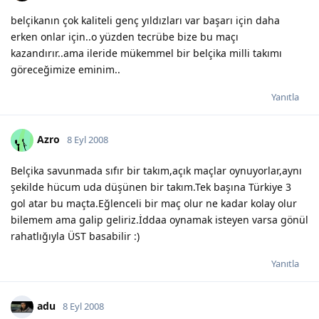
belçikanın çok kaliteli genç yıldızları var başarı için daha
erken onlar için..o yüzden tecrübe bize bu maçı
kazandırır..ama ileride mükemmel bir belçika milli takımı
göreceğimize eminim..
Yanıtla
Azro
8 Eyl 2008
Belçika savunmada sıfır bir takım,açık maçlar oynuyorlar,aynı
şekilde hücum uda düşünen bir takım.Tek başına Türkiye 3
gol atar bu maçta.Eğlenceli bir maç olur ne kadar kolay olur
bilemem ama galip geliriz.İddaa oynamak isteyen varsa gönül
rahatlığıyla ÜST basabilir :)
Yanıtla
adu
8 Eyl 2008