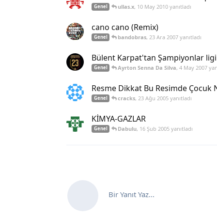
ullas.x
,
10 May 2010
yanıtladı
Genel
cano cano (Remix)
bandobras
,
23 Ara 2007
yanıtladı
Genel
Bülent Karpat'tan Şampiyonlar lig
Ayrton Senna Da Silva
,
4 May 2007
yan
Genel
Resme Dikkat Bu Resimde Çocuk 
cracks
,
23 Ağu 2005
yanıtladı
Genel
KİMYA-GAZLAR
Dabulu
,
16 Şub 2005
yanıtladı
Genel
Bir Yanıt Yaz...