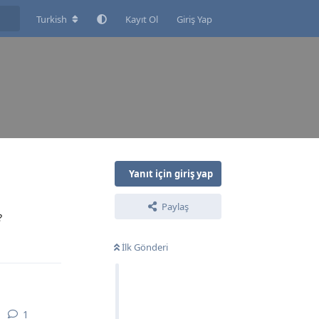
Turkish
Kayıt Ol
Giriş Yap
Yanıt için giriş yap
Paylaş
?
Yanıtla
İlk Gönderi
1
1
yanıt