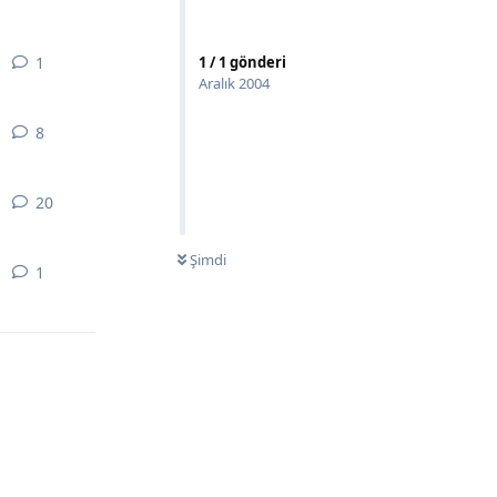
1
1
yanıt
1
/
1
gönderi
Aralık 2004
8
8
yanıt
20
20
yanıt
Şimdi
1
1
yanıt