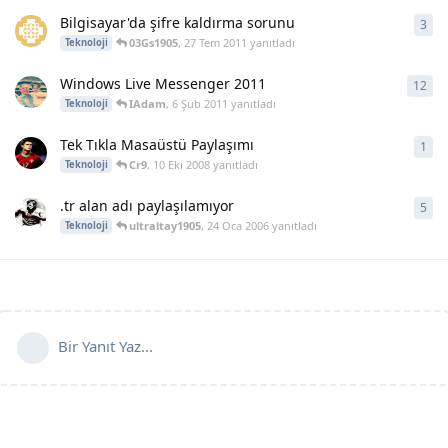
Bilgisayar'da şifre kaldırma sorunu
3
3
ya
03Gs1905
,
27 Tem 2011
yanıtladı
Teknoloji
Windows Live Messenger 2011
12
12
y
IAdam
,
6 Şub 2011
yanıtladı
Teknoloji
Tek Tıkla Masaüstü Paylaşımı
1
1
ya
Cr9
,
10 Eki 2008
yanıtladı
Teknoloji
.tr alan adı paylaşılamıyor
5
5
ya
ultraltay1905
,
24 Oca 2006
yanıtladı
Teknoloji
Bir Yanıt Yaz...