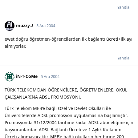
Yanıtla
muzzy..!
5 Ara 2004
ewet doğru öğretmen-öğrencilerden ilk bağlantı ücreti+ilk ayı
almıyorlar.
Yanıtla
iN-T-CoMe
5 Ara 2004
TÜRK TELEKOM’DAN ÖĞRENCİLERE, ÖĞRETMENLERE, OKUL
ÇALIŞANLARINA ADSL PROMOSYONU
Türk Telekom MEB’e bağlı Özel ve Devlet Okulları ile
Üniversitelerde ADSL promosyon uygulamasına başlamıştır.
Promosyonda 31/12/2004 tarihine kadar ADSL aboneliğine için
başvuranlardan ADSL Bağlantı Ücreti ve 1 Aylık Kullanım
Ücreti alınmayacaktır. MEB’e bağlı okulların her birine 200