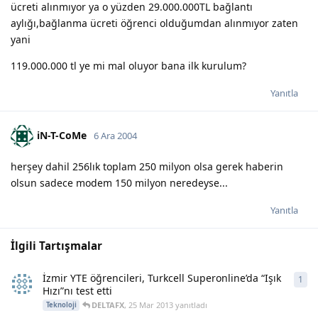
ücreti alınmıyor ya o yüzden 29.000.000TL bağlantı
aylığı,bağlanma ücreti öğrenci olduğumdan alınmıyor zaten
yani
119.000.000 tl ye mi mal oluyor bana ilk kurulum?
Yanıtla
iN-T-CoMe
6 Ara 2004
herşey dahil 256lık toplam 250 milyon olsa gerek haberin
olsun sadece modem 150 milyon neredeyse...
Yanıtla
İlgili Tartışmalar
İzmir YTE öğrencileri, Turkcell Superonline’da “Işık
1
1
ya
Hızı”nı test etti
DELTAFX
,
25 Mar 2013
yanıtladı
Teknoloji