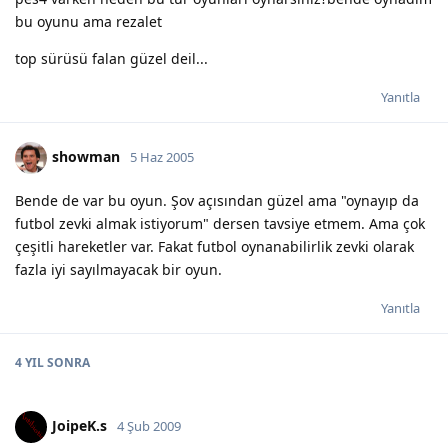
bu oyunu ama rezalet
top sürüsü falan güzel deil...
Yanıtla
showman
5 Haz 2005
Bende de var bu oyun. Şov açısından güzel ama "oynayıp da
futbol zevki almak istiyorum" dersen tavsiye etmem. Ama çok
çeşitli hareketler var. Fakat futbol oynanabilirlik zevki olarak
fazla iyi sayılmayacak bir oyun.
Yanıtla
4 YIL
SONRA
JoipeK.s
4 Şub 2009