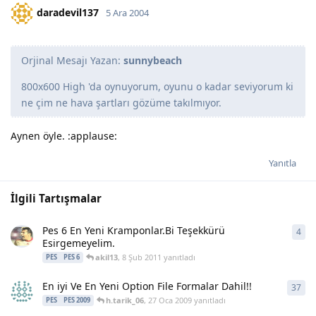
daradevil137
5 Ara 2004
Orjinal Mesajı Yazan:
sunnybeach
800x600 High 'da oynuyorum, oyunu o kadar seviyorum ki
ne çim ne hava şartları gözüme takılmıyor.
Aynen öyle. :applause:
Yanıtla
İlgili Tartışmalar
Pes 6 En Yeni Kramponlar.Bi Teşekkürü
4
4
ya
Esirgemeyelim.
akil13
,
8 Şub 2011
yanıtladı
PES
PES 6
En iyi Ve En Yeni Option File Formalar Dahil!!
37
37
y
h.tarik_06
,
27 Oca 2009
yanıtladı
PES
PES 2009