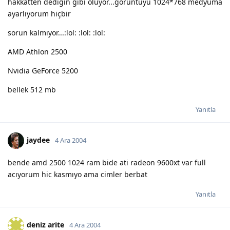
hakkatten dediğin gibi oluyor...görüntüyü 1024*768 medyuma
ayarlıyorum hiçbir
sorun kalmıyor...:lol: :lol: :lol:
AMD Athlon 2500
Nvidia GeForce 5200
bellek 512 mb
Yanıtla
jaydee
4 Ara 2004
bende amd 2500 1024 ram bide ati radeon 9600xt var full
acıyorum hic kasmıyo ama cimler berbat
Yanıtla
deniz arite
4 Ara 2004