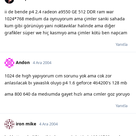
ii de bende p4 2.4 radeon a9550 GE 512 DDR ram war
1024*768 medium da oynuyorum ama çimler sanki sahada
kum gibi görünüyo yani noktavıklar halinde ama diğer
grafikler süper we hiç kasmıyo ama çimler kötü ben napcam
Yanıtla
Andon
4 Ara 2004
1024 de hıgh yapıyorum cım sorunu yok ama cok zor
anlasılacak bı yavaslık oluyo p4 1.6 geforce 4ti4200's 128 mb
ama 800 640 da medıumda gayet hızlı ama cımler goz yoruyo
Yanıtla
iron mike
4 Ara 2004