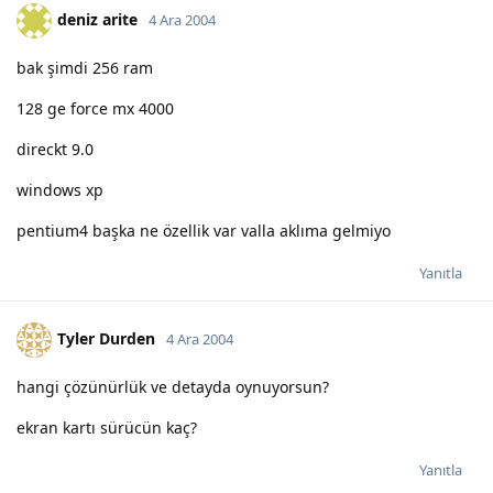
deniz arite
4 Ara 2004
bak şimdi 256 ram
128 ge force mx 4000
direckt 9.0
windows xp
pentium4 başka ne özellik var valla aklıma gelmiyo
Yanıtla
Tyler Durden
4 Ara 2004
hangi çözünürlük ve detayda oynuyorsun?
ekran kartı sürücün kaç?
Yanıtla