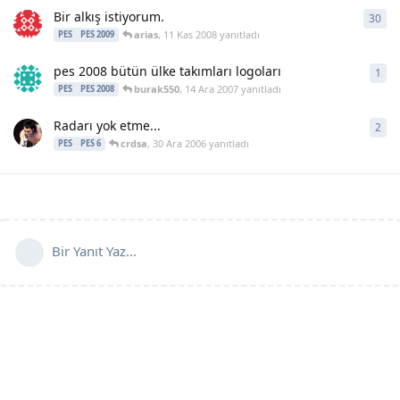
Bir alkış istiyorum.
30
30
y
arias
,
11 Kas 2008
yanıtladı
PES
PES 2009
pes 2008 bütün ülke takımları logoları
1
1
ya
burak550
,
14 Ara 2007
yanıtladı
PES
PES 2008
Radarı yok etme...
2
2
ya
crdsa
,
30 Ara 2006
yanıtladı
PES
PES 6
Bir Yanıt Yaz...