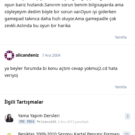
oyun bariz hızlandı.Sanırım sorun benim bilgisayarda ama
söyleyeyim dedim böyle bir sorun var.Oyun iyi giderken
gamepad takınca daha hızlı oluyor.Ama gamepadle çok
zevkli.Aslında bu oyun bir harika
Yanıtla
alicandeniz
7 Ara 2004
ya beyler forumda bi konu açtım cevap yokmu(2.cd hata
veriyo)
Yanıtla
İlgili Tartışmalar
Yama Yapım Dersleri
3
3
ya
Cebrail29
,
2 Ara 2013
yanıtladı
PES
PES 6
Beşiktaş 2009-2010 Sezonu Kartal Pençesi Forması
20
20
y