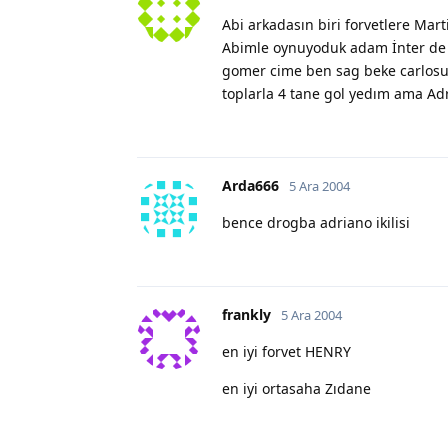
Abi arkadasın biri forvetlere Mart
Abimle oynuyoduk adam İnter de 
gomer cime ben sag beke carlosu 
toplarla 4 tane gol yedım ama Adri
Arda666
5 Ara 2004
bence drogba adriano ikilisi
frankly
5 Ara 2004
en iyi forvet HENRY
en iyi ortasaha Zıdane