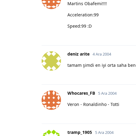
Martins Obafemi!!!!
Acceleration:99
Speed:99 :D
deniz arite
4 Ara 2004
tamam şimdi en iyi orta saha be
Whocares_FB
5 Ara 2004
Veron - Ronaldinho - Totti
tramp_1905
5 Ara 2004