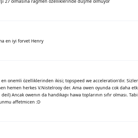
aşı 27 olmasına rağmen özelliklerinde düşme olmuyor
a en iyi forvet Henry
n onemli özelliklerinden ikisi; topspeed we acceleration'dır. Sizl
en hemen herkes V.Nistelrooy der. Ama owen oyunda cok daha etkil
u deil) Ancak owenın da handikapı hawa toplarının sıfır olması. Tab
dunmu affetmicen :D