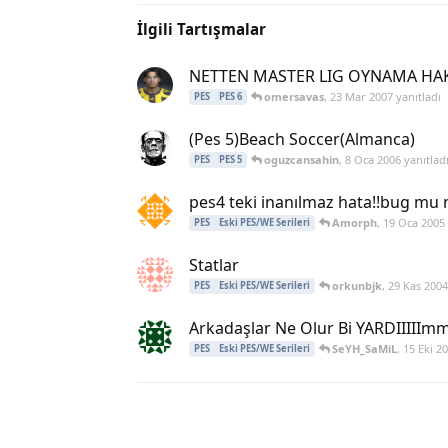
İlgili Tartışmalar
NETTEN MASTER LIG OYNAMA HAK
omersavas
,
23 Mar 2007
yanıtladı
PES
PES 6
(Pes 5)Beach Soccer(Almanca)
oguzcansahin
,
8 Oca 2006
yanıtlad
PES
PES 5
pes4 teki inanılmaz hata!!bug mu n
Amorph
,
19 Oca 2005
PES
Eski PES/WE Serileri
Statlar
orkunbjk
,
29 Kas 2004
PES
Eski PES/WE Serileri
Arkadaşlar Ne Olur Bi YARDIIII
SeYH_SaMiL
,
15 Eki 2
PES
Eski PES/WE Serileri