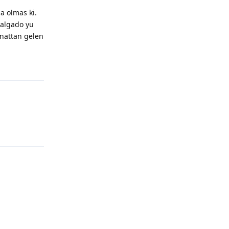
da olmas ki.
salgado yu
anattan gelen
Yanıtla
Yanıtla
Yanıtla