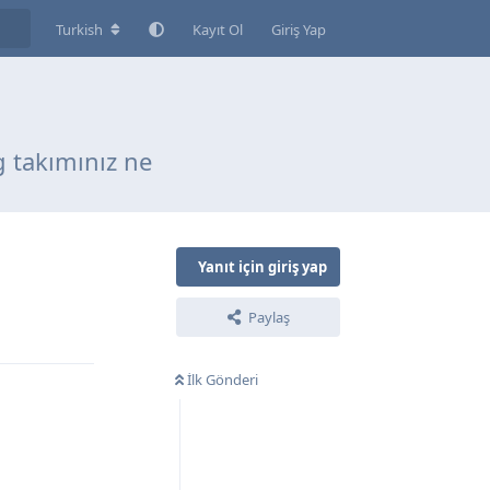
Turkish
Kayıt Ol
Giriş Yap
g takımınız ne
Yanıt için giriş yap
Paylaş
Yanıtla
İlk Gönderi
Yanıtla