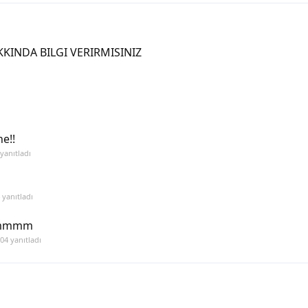
KINDA BILGI VERIRMISINIZ
ı
e!!
yanıtladı
yanıtladı
Immmmm
004
yanıtladı