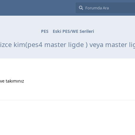
PES
Eski PES/WE Serileri
 sizce kim(pes4 master ligde ) veya master li
 ve takımınız