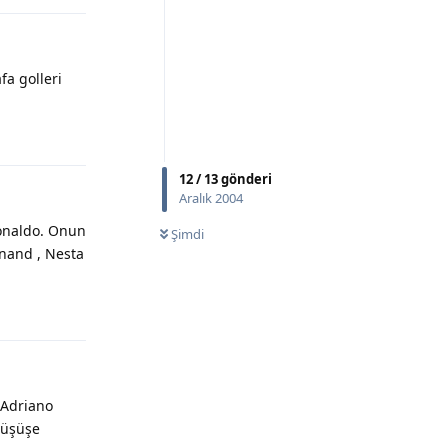
fa golleri
Yanıtla
12
/
13
gönderi
Aralık 2004
Ronaldo. Onun
Şimdi
inand , Nesta
Yanıtla
. Adriano
düşüşe