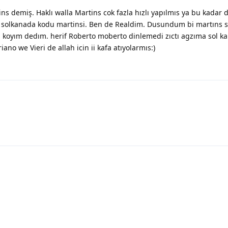
ins demiş. Haklı walla Martins cok fazla hızlı yapılmıs ya bu kadar 
solkanada kodu martinsi. Ben de Realdim. Dusundum bi martıns 
koyım dedım. herif Roberto moberto dinlemedi zıctı agzıma sol k
ano we Vieri de allah icin ii kafa atıyolarmıs:)