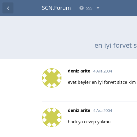
SCN.Forum
SSS
en iyi forvet
deniz arite
4 Ara 2004
evet beyler en iyi forvet sizce kim
deniz arite
4 Ara 2004
hadi ya cevep yokmu