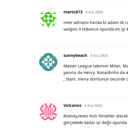
merto873
4 Ara 2004
inter adriano harika bi adam ilk 
var(pes 4 te)bence oyunda en iyi
sunnybeach
4 Ara 2004
Master League takımım Milan. Ma
yanına da Henry. Ronaldinho da ar
, Stam. Vieria dörtlünün önünde o
Volcanox
4 Ara 2004
Rooney,tevez hızlı forvetler olara
gerçekteki kadar iyi değil oyunda