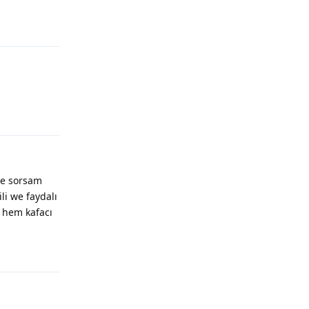
Yanıtla
Yanıtla
ere sorsam
i we faydalı
i hem kafacı
Yanıtla