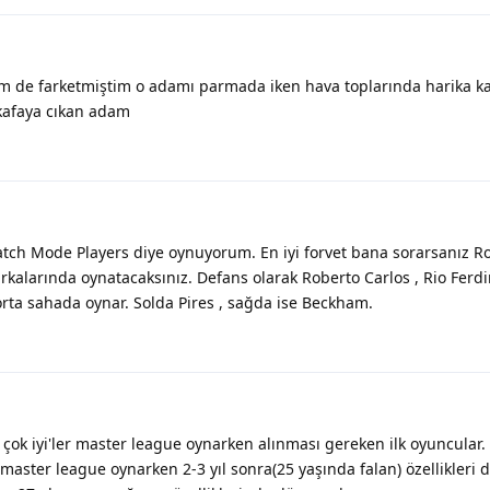
cm de farketmiştim o adamı parmada iken hava toplarında harika ka
 kafaya cıkan adam
tch Mode Players diye oynuyorum. En iyi forvet bana sorarsanız 
kalarında oynatacaksınız. Defans olarak Roberto Carlos , Rio Ferd
rta sahada oynar. Solda Pires , sağda ise Beckham.
k çok iyi'ler master league oynarken alınması gereken ilk oyuncular
 master league oynarken 2-3 yıl sonra(25 yaşında falan) özellikleri 