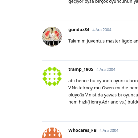
geçiyor oysa birçok oyuncunun y
gunduz84
4 Ara 2004
Takımım Juventus master ligde am
tramp_1905
4 Ara 2004
abi bence bu oyunda oyuncuların e
V.Nistelrooy mu Owen mı die hem
oluyo(ki V.nist.da yawas bi oyunc
hem hızlı(Henry,Adriano vs.) bul
Whocares_FB
4 Ara 2004