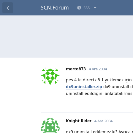
SCN.Forum
SSS
merto873
4 Ara 2004
pes 4 te directx 8.1 yuklemek için
dx9uninstaller.zip
dx9 uninstall d
uninstall edildiğini anlatabilirmis
Knight Rider
4 Ara 2004
dx9 uninstall edilemez ki? Ayrıca