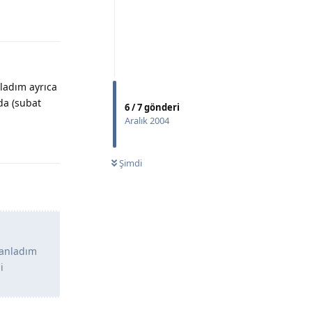
Yanıtla
nladım ayrıca
da (subat
6
/
7
gönderi
Aralık 2004
Yanıtla
Şimdi
 anladım
i