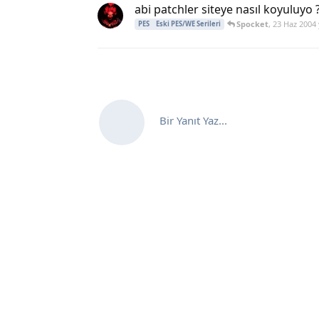
abi patchler siteye nasıl koyuluyo 
Spocket
,
23 Haz 2004
PES
Eski PES/WE Serileri
Bir Yanıt Yaz...