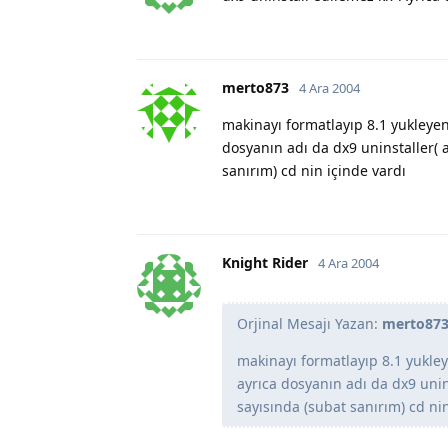
merto873
4 Ara 2004
makinayı formatlayıp 8.1 yukleyen
dosyanın adı da dx9 uninstaller( a
sanırım) cd nin içinde vardı
Knight Rider
4 Ara 2004
Orjinal Mesajı Yazan:
merto87
makinayı formatlayıp 8.1 yukle
ayrıca dosyanın adı da dx9 unins
sayısında (subat sanırım) cd ni