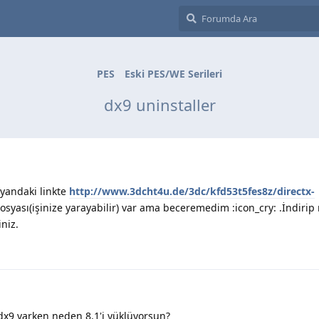
PES
Eski PES/WE Serileri
dx9 uninstaller
 yandaki linkte
http://www.3dcht4u.de/3dc/kfd53t5fes8z/directx-
osyası(işinize yarayabilir) var ama beceremedim :icon_cry: .İndirip 
iniz.
 dx9 varken neden 8.1'i yüklüyorsun?