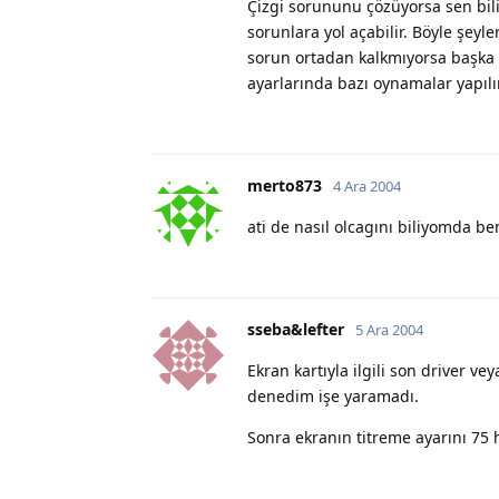
Çizgi sorununu çözüyorsa sen bilir
sorunlara yol açabilir. Böyle şeyle
sorun ortadan kalkmıyorsa başka 
ayarlarında bazı oynamalar yapıl
merto873
4 Ara 2004
ati de nasıl olcagını biliyomda 
sseba&lefter
5 Ara 2004
Ekran kartıyla ilgili son driver v
denedim işe yaramadı.
Sonra ekranın titreme ayarını 75 h