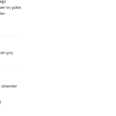
ağır
ver'ını yükle.
ları
Yanıtla
x9 için)
Yanıtla
i önlemler
)
Yanıtla