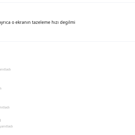
yrıca o ekranın tazeleme hızı degilmi
nıtladı
ı
ıtladı
u
yanıtladı