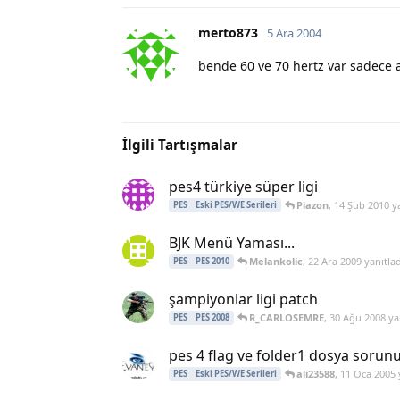
merto873
5 Ara 2004
bende 60 ve 70 hertz var sadece a
İlgili Tartışmalar
pes4 türkiye süper ligi
Piazon
,
14 Şub 2010
ya
PES
Eski PES/WE Serileri
BJK Menü Yaması...
Melankolic
,
22 Ara 2009
yanıtlad
PES
PES 2010
şampiyonlar ligi patch
R_CARLOSEMRE
,
30 Ağu 2008
yan
PES
PES 2008
pes 4 flag ve folder1 dosya sorun
ali23588
,
11 Oca 2005
PES
Eski PES/WE Serileri