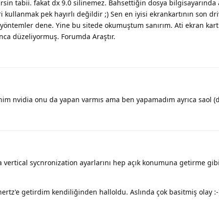
sin tabii. fakat dx 9.0 silinemez. Bahsettiğin dosya bilgisayarında 
ri kullanmak pek hayırlı değildir ;) Sen en iyisi ekrankartının son dri
yöntemler dene. Yine bu sitede okumuştum sanırım. Ati ekran kart
ınca düzeliyormuş. Forumda Araştır.
benim nvidia onu da yapan varmıs ama ben yapamadım ayrıca saol (d
eya vertical sycnronization ayarlarını hep açık konumuna getirme gib
ertz'e getirdim kendiliğinden halloldu. Aslında çok basitmiş olay :-