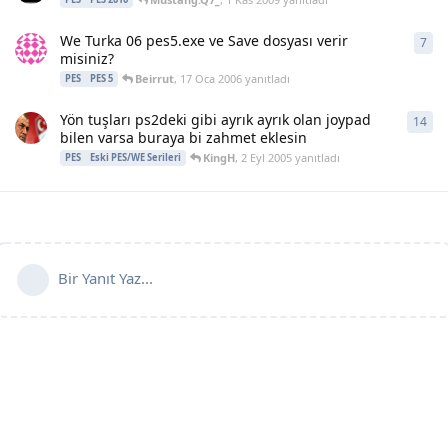
We Turka 06 pes5.exe ve Save dosyası verir
7
7
ya
misiniz?
Beirrut
,
17 Oca 2006
yanıtladı
PES
PES 5
Yön tuşları ps2deki gibi ayrık ayrık olan joypad
14
14
y
bilen varsa buraya bi zahmet eklesin
KingH
,
2 Eyl 2005
yanıtladı
PES
Eski PES/WE Serileri
Bir Yanıt Yaz...