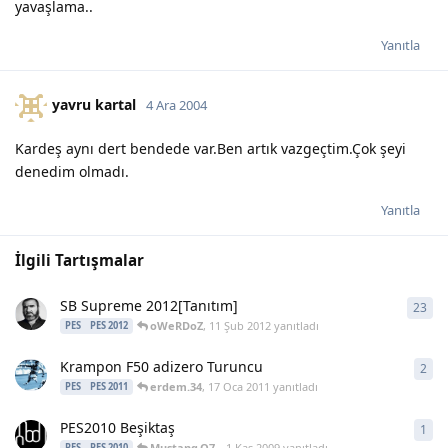
yavaşlama..
Yanıtla
yavru kartal
4 Ara 2004
Kardeş aynı dert bendede var.Ben artık vazgeçtim.Çok şeyi
denedim olmadı.
Yanıtla
İlgili Tartışmalar
SB Supreme 2012[Tanıtım]
23
23
y
oWeRDoZ
,
11 Şub 2012
yanıtladı
PES
PES 2012
Krampon F50 adizero Turuncu
2
2
ya
erdem.34
,
17 Oca 2011
yanıtladı
PES
PES 2011
PES2010 Beşiktaş
1
1
ya
Mustang.Q7_
,
1 Kas 2009
yanıtladı
PES
PES 2010