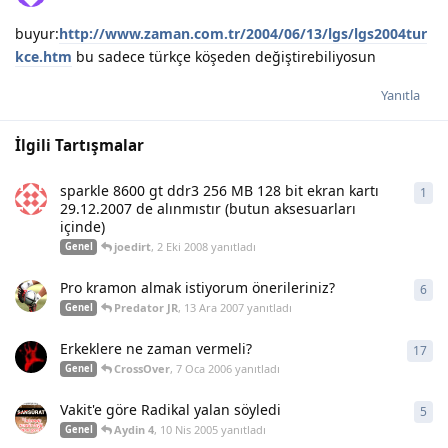
buyur:
http://www.zaman.com.tr/2004/06/13/lgs/lgs2004tur
kce.htm
bu sadece türkçe köşeden değiştirebiliyosun
Yanıtla
İlgili Tartışmalar
sparkle 8600 gt ddr3 256 MB 128 bit ekran kartı
1
1
ya
29.12.2007 de alınmıstır (butun aksesuarları
içinde)
joedirt
,
2 Eki 2008
yanıtladı
Genel
Pro kramon almak istiyorum önerileriniz?
6
6
ya
Predator JR
,
13 Ara 2007
yanıtladı
Genel
Erkeklere ne zaman vermeli?
17
17
y
CrossOver
,
7 Oca 2006
yanıtladı
Genel
Vakit'e göre Radikal yalan söyledi
5
5
ya
Aydin 4
,
10 Nis 2005
yanıtladı
Genel