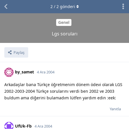
2
/
2
gönderi
Genel
Lgs soruları
Paylaş
by_samet
4 Ara 2004
Arkadaşlar bana Türkçe öğretmenim dönem ödevi olarak LGS
2002-2003-2004 Türkçe sorularını verdi ben 2002 ve 2003
buldum ama diğerini bulamadım lütfen yardım edin :eek:
Yanıtla
UfUk-Fb
4 Ara 2004