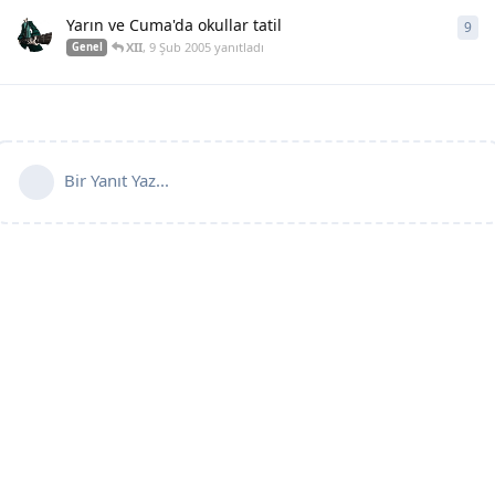
Yarın ve Cuma'da okullar tatil
9
9
ya
XII
,
9 Şub 2005
yanıtladı
Genel
Bir Yanıt Yaz...