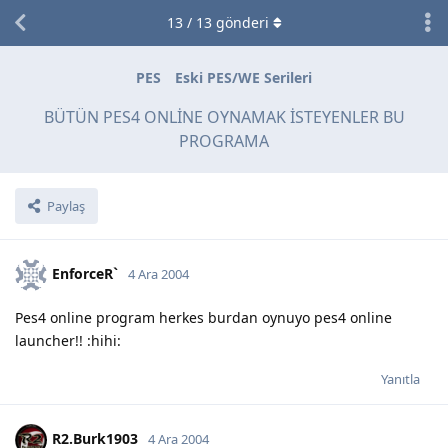
13
/
13
gönderi
PES
Eski PES/WE Serileri
BÜTÜN PES4 ONLİNE OYNAMAK İSTEYENLER BU
PROGRAMA
Paylaş
EnforceR`
4 Ara 2004
Pes4 online program herkes burdan oynuyo pes4 online
launcher!! :hihi:
Yanıtla
R2.Burk1903
4 Ara 2004