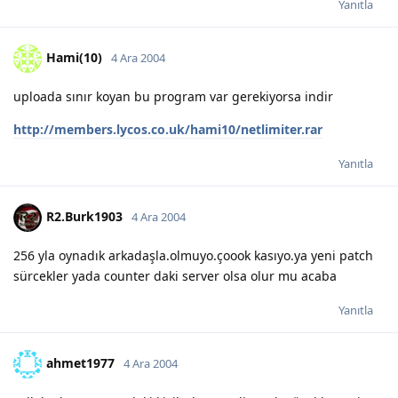
Yanıtla
Hami(10)
4 Ara 2004
uploada sınır koyan bu program var gerekiyorsa indir
http://members.lycos.co.uk/hami10/netlimiter.rar
Yanıtla
R2.Burk1903
4 Ara 2004
256 yla oynadık arkadaşla.olmuyo.çoook kasıyo.ya yeni patch
sürcekler yada counter daki server olsa olur mu acaba
Yanıtla
ahmet1977
4 Ara 2004