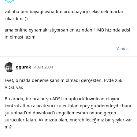
vallaha ben bayagi oynadim orda.bayagi cekismeli maclar
cikardim:-))
ama online oynamak istiyorsan en azindan 1 MB hizinda adsl
in olmasi lazim
Yanıtla
ggurak
4 Ara 2004
Evet, o hızda deneme şansım olmadı gerçekten. Evde 256
ADSL var.
Bu arada, bir aralar şu ADSL'in upload/download olayını
kontrol altına alacak sürücüler falan epey gündemdeydi; hani
şu upload'un download'ı engellemesinin önüne geçen
sürücüler falan. Aklınızda olan, önerebileceğiniz bir şeyler var
mı?