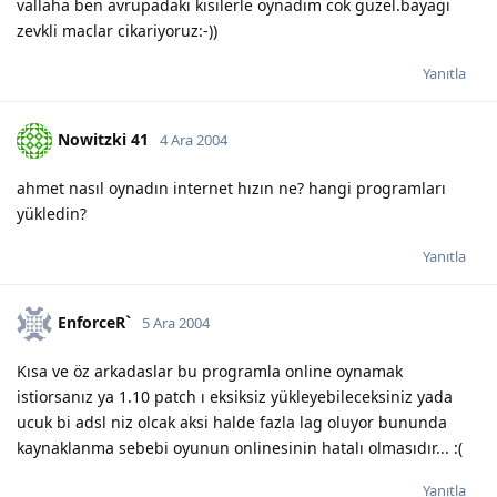
vallaha ben avrupadaki kisilerle oynadim cok güzel.bayagi
zevkli maclar cikariyoruz:-))
Yanıtla
Nowitzki 41
4 Ara 2004
ahmet nasıl oynadın internet hızın ne? hangi programları
yükledin?
Yanıtla
EnforceR`
5 Ara 2004
Kısa ve öz arkadaslar bu programla online oynamak
istiorsanız ya 1.10 patch ı eksiksiz yükleyebileceksiniz yada
ucuk bi adsl niz olcak aksi halde fazla lag oluyor bununda
kaynaklanma sebebi oyunun onlinesinin hatalı olmasıdır... :(
Yanıtla