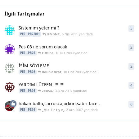
İlgili Tartışmalar
Sistemim yeter mi ?
5
5
ya
IFNGNC
,
6 Nis 2011
yanıtladı
PES
PES 2011
Pes 08 ile sorum olacak
2
2
ya
Offline
,
10 Nis 2008
yanıtladı
PES
PES 6
İSİM SÖYLEME
2
2
ya
doublefirat
,
18 Oca 2008
yanıtladı
PES
PES 6
YARDIM LÜTFEN !!!!!!!!!
4
4
ya
ZeuS47
,
4 Ara 2007
yanıtladı
PES
PES 6
hakan balta,carrusca,orkun,sabri face..
6
6
ya
_M e E r t y z_
,
2 Ara 2007
yanıtladı
PES
PES 6