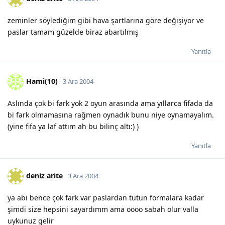
zeminler söylediğim gibi hava şartlarına göre değişiyor ve
paslar tamam güzelde biraz abartılmış
Yanıtla
Hami(10)
3 Ara 2004
Aslında çok bi fark yok 2 oyun arasında ama yıllarca fifada da
bi fark olmamasına rağmen oynadık bunu niye oynamayalım.
(yine fifa ya laf attım ah bu bilinç altı:) )
Yanıtla
deniz arite
3 Ara 2004
ya abi bence çok fark var paslardan tutun formalara kadar
şimdi size hepsini sayardımm ama oooo sabah olur valla
uykunuz gelir