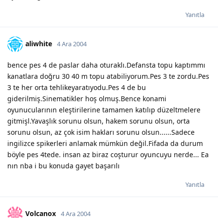
Yanıtla
aliwhite
4 Ara 2004
bence pes 4 de paslar daha oturaklı.Defansta topu kaptımmı
kanatlara doğru 30 40 m topu atabiliyorum.Pes 3 te zordu.Pes
3 te her orta tehlikeyaratıyodu.Pes 4 de bu
giderilmiş.Sinematikler hoş olmuş.Bence konami
oyunucularının eleştirilerine tamamen katılıp düzeltmelere
gitmişl.Yavaşlık sorunu olsun, hakem sorunu olsun, orta
sorunu olsun, az çok isim hakları sorunu olsun......Sadece
ingilizce spikerleri anlamak mümkün değil.Fifada da durum
böyle pes 4tede. insan az biraz coşturur oyuncuyu nerde... Ea
nın nba i bu konuda gayet başarılı
Yanıtla
Volcanox
4 Ara 2004