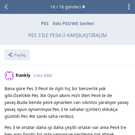
16
/
16
gönderi
PES
Eski PES/WE Serileri
PES 3 İLE PES4 Ü KARŞILAŞTIRALIM
Paylaş
frankly
3 Ara 2004
Bana göre Pes 3 Pes4 ile ilgili hiç bir benzerlik yok
gibi.Özellikle Pes 3te Oyun akımı Hızlı İken Pes4 te de
yavaş.Buda bende pes4 oynarken can sıkıntısı yaratıyor yavaş
yavaş oyun oynanmıyor.Pes 3 te sahalar (çimler) oldukça
güzeldi.Pes 4te sanki saha renksiz.
Pes 3 te ortalar daha iyi daha çeşitli ortalar var ama Pes4 tre
hep aynı fasölü bir orta yapıyor.ve nerdeyse gol atmak