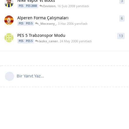
Nike Vapor VI Boots
3
3
ya
Exvision
,
16 Şub 2008
yanıtladı
PES
PES 2008
Alperen Forma Çalışmaları
6
6
ya
_Moceany_
,
3 Haz 2006
yanıtladı
PES
PES 5
PES 5 Trabzonspor Modu
13
13
y
lazko_caner
,
24 May 2006
yanıtladı
PES
PES 5
Bir Yanıt Yaz...