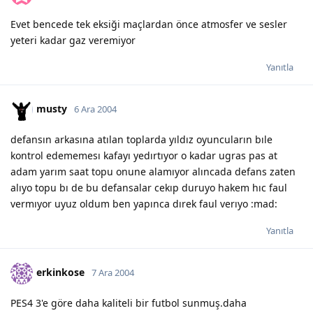
Evet bencede tek eksiği maçlardan önce atmosfer ve sesler
yeteri kadar gaz veremiyor
Yanıtla
musty
6 Ara 2004
defansın arkasına atılan toplarda yıldız oyuncuların bıle
kontrol edememesı kafayı yedırtıyor o kadar ugras pas at
adam yarım saat topu onune alamıyor alıncada defans zaten
alıyo topu bı de bu defansalar cekıp duruyo hakem hıc faul
vermıyor uyuz oldum ben yapınca dırek faul verıyo :mad:
Yanıtla
erkinkose
7 Ara 2004
PES4 3'e göre daha kaliteli bir futbol sunmuş.daha