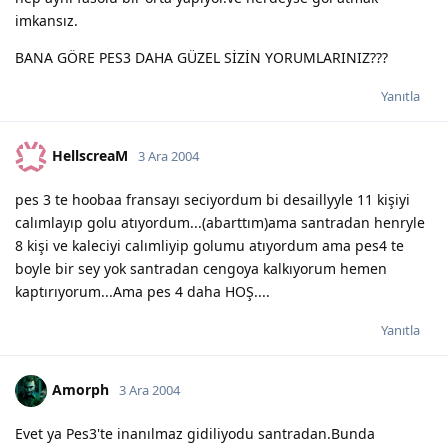
imkansız.
BANA GÖRE PES3 DAHA GÜZEL SİZİN YORUMLARINIZ???
Yanıtla
HellscreaM
3 Ara 2004
pes 3 te hoobaa fransayı seciyordum bi desaillyyle 11 kişiyi
calımlayıp golu atıyordum...(abarttım)ama santradan henryle
8 kişi ve kaleciyi calımliyip golumu atıyordum ama pes4 te
boyle bir sey yok santradan cengoya kalkıyorum hemen
kaptırıyorum...Ama pes 4 daha HOŞ....
Yanıtla
Amorph
3 Ara 2004
Evet ya Pes3'te inanılmaz gidiliyodu santradan.Bunda