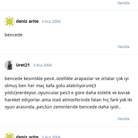
Yanıtla
deniz arite
3 Ara 2004
bencede
Yanıtla
üret21
3 Ara 2004
bencede kesinlikle pes4..özellikle arapaslar ve ortalar çok iyi
olmuş ben her maç kafa golü atabiliyorum(3
yıldız)nerdeyse..oyuncular pes3 e göre daha estetik ve kıvrak
hareket ediyorlar..ama stad atmosferinde falan hiç fark yok iki
oyun arasında..pes3ün zeminleride bencede daha iyidi..
Yanıtla
deniz arite
3 Ara 2004