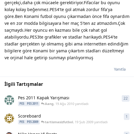
gerçekçi,daha çok mücaele gerektiriyor.Fifacılar bu oyunu
kolay kolay beğenmez.PES4'te gol atmak zordur fifa'ya
göre.Ben Konami futbol oyunu çıkarmadan önce fifa oynardım
ve en zor modda bilgisayara her maç 5'ten az atmazdım.Çok
saçmaydı.Her oyuncu en kazması bile çok rahat gol
atabiliyordu.PES3te grafikler ve stadlar harikaydı.PES4'te
stadlar gerçekten iyi olmamış gibi ama internetten edindiğim
bilgilere göre Konami bir yama çıkartım stadları düzeltmeyi
ve orjinal hale getirip sunmayı planlıyormuş
Yanıtla
İlgili Tartışmalar
Pes 2011 Kapak Yarışması
22
22
y
Aang
,
19 Ağu 2010
yanıtladı
PES
PES 2011
Scoreboard
1
1
ya
tartismasizfutbol
,
19 Şub 2009
yanıtladı
PES
PES 2009