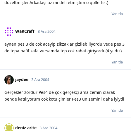
düzeltmişler.Arkadaşı az mı deli etmiştim o gollerle :)
Yanıtla
WaRCrafT
3 Ara 2004
aynen pes 3 de cok acayip zikzaklar çizilebiliyordu.vede pes 3
de topa hafif kafa vursamda top cok rahat giriyordu(4 yıldız)
Yanıtla
jaydee
3 Ara 2004
Gerçekler zordur Pes4 de çok gerçekçi ama zemin olarak
bende katılıyorum cok kotu çimler Pes3 un zemini daha iyiydi
Yanıtla
deniz arite
3 Ara 2004