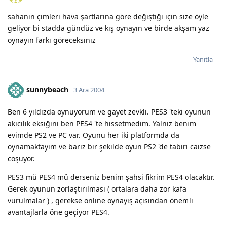
sahanın çimleri hava şartlarına göre değiştiği için size öyle
geliyor bi stadda gündüz ve kış oynayın ve birde akşam yaz
oynayın farkı göreceksiniz
Yanıtla
sunnybeach
3 Ara 2004
Ben 6 yıldızda oynuyorum ve gayet zevkli. PES3 'teki oyunun
akıcılık eksiğini ben PES4 'te hissetmedim. Yalnız benim
evimde PS2 ve PC var. Oyunu her iki platformda da
oynamaktayım ve bariz bir şekilde oyun PS2 'de tabiri caizse
coşuyor.
PES3 mü PES4 mü derseniz benim şahsi fikrim PES4 olacaktır.
Gerek oyunun zorlaştırılması ( ortalara daha zor kafa
vurulmalar ) , gerekse online oynayış açısından önemli
avantajlarla öne geçiyor PES4.