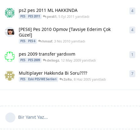
ps2 pes 2011 ML HAKKINDA
4
4
ya
pes61
,
5 Eyl 2011
yanıtladı
PES
PES 2011
[PES6] Pes 2010 Opmov [Tavsiye Ederim Çok
4
4
ya
Güzel]
hmssf
,
3 Nis 2010
yanıtladı
PES
PES 6
pes 2009 transfer yardıııım
1
1
ya
deliogz
,
12 May 2009
yanıtladı
PES
PES 2009
Multiplayer Hakkında Bi Soru????
7
7
ya
ZoRo
,
8 Haz 2005
yanıtladı
PES
Eski PES/WE Serileri
Bir Yanıt Yaz...