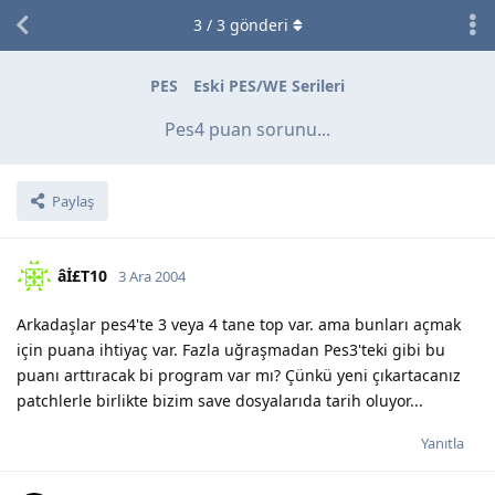
3
/
3
gönderi
PES
Eski PES/WE Serileri
Pes4 puan sorunu...
Paylaş
âİ£T10
3 Ara 2004
Arkadaşlar pes4'te 3 veya 4 tane top var. ama bunları açmak
için puana ihtiyaç var. Fazla uğraşmadan Pes3'teki gibi bu
puanı arttıracak bi program var mı? Çünkü yeni çıkartacanız
patchlerle birlikte bizim save dosyalarıda tarih oluyor...
Yanıtla