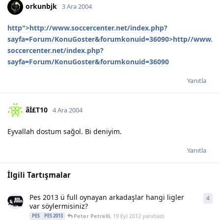
orkunbjk
3 Ara 2004
http">http://www.soccercenter.net/index.php?
sayfa=Forum/KonuGoster&forumkonuid=36090>http//www.
soccercenter.net/index.php?
sayfa=Forum/KonuGoster&forumkonuid=36090
Yanıtla
âİ£T10
4 Ara 2004
Eyvallah dostum sağol. Bi deniyim.
Yanıtla
İlgili Tartışmalar
Pes 2013 ü full oynayan arkadaşlar hangi ligler
4
4
ya
var söylermisiniz?
Peter Petrelli
,
19 Eyl 2012
yanıtladı
PES
PES 2013