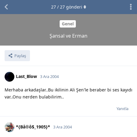
27
/
27
gönderi
Genel
Şansal ve Erman
Paylaş
Last_Blow
3 Ara 2004
Merhaba arkadaşlar..Bu ikilinin Ali Şen'le beraber bi ses kayıdı
var..Onu nerden bulabilirim..
Yanıtla
*{Bå®ô$_1905}*
3 Ara 2004