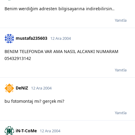
Benim werdiğim adresten bilgisayarına indirebilirsin..
Yanıtla
mustafa235603
12 Ara 2004
BENIM TELEFONDA VAR AMA NASIL ALCANKI NUMARAM
05432913142
Yanıtla
DeNiZ
12 Ara 2004
bu fotomontaj mı? gerçek mi?
Yanıtla
iN-T-CoMe
12 Ara 2004