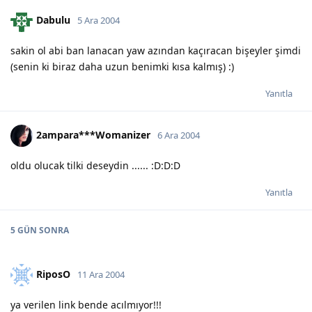
Dabulu
5 Ara 2004
sakin ol abi ban lanacan yaw azından kaçıracan bişeyler şimdi
(senin ki biraz daha uzun benimki kısa kalmış) :)
Yanıtla
2ampara***Womanizer
6 Ara 2004
oldu olucak tilki deseydin ...... :D:D:D
Yanıtla
5 GÜN
SONRA
RiposO
11 Ara 2004
ya verilen link bende acılmıyor!!!