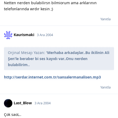
Netten nerden bulabilirsn bilmiorum ama arklarının
telefonlarında wrdır kesin ;)
Yanıtla
Kaurismaki
3 Ara 2004
Orjinal Mesajı Yazan:
'Merhaba arkadaşlar..Bu ikilinin Ali
Şen'le beraber bi ses kayıdı var..Onu nerden
bulabilirim..
http://serdar.internet.com.tr/sansalermanalisen.mp3
Yanıtla
Last_Blow
3 Ara 2004
Çok saoL..