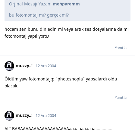
Orjinal Mesajı Yazan:
mehparemm
bu fotomontaj mı? gerçek mi?
hocam sen bunu dinledin mi veya artık ses dosyalarına da mı
fotomontaj yapılıyor:D
Yanıtla
muzzy..!
12 Ara 2004
Öldüm yaw fotomontaj:p "photoshopla" yapsalardı oldu
olacak.
Yanıtla
muzzy..!
12 Ara 2004
ALİ BABAAAAAAAAAAAAAAAAAAaaaaaaaaaaa..............