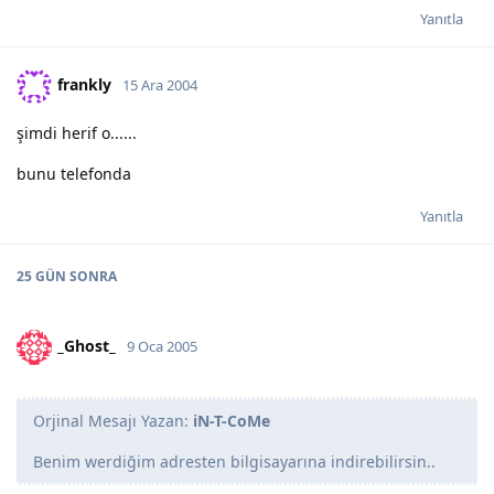
Yanıtla
frankly
15 Ara 2004
şimdi herif o......
bunu telefonda
Yanıtla
25 GÜN
SONRA
_Ghost_
9 Oca 2005
Orjinal Mesajı Yazan:
iN-T-CoMe
Benim werdiğim adresten bilgisayarına indirebilirsin..