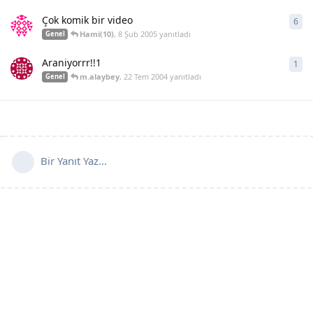
Çok komik bir video
6
6
ya
Hami(10)
,
8 Şub 2005
yanıtladı
Genel
Araniyorrr!!1
1
1
ya
m.alaybey
,
22 Tem 2004
yanıtladı
Genel
Bir Yanıt Yaz...