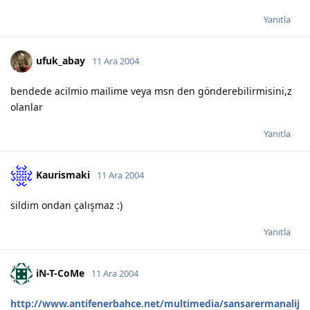
Yanıtla
ufuk_abay
11 Ara 2004
bendede acilmio mailime veya msn den gönderebilirmisini,z
olanlar
Yanıtla
Kaurismaki
11 Ara 2004
sildim ondan çalışmaz :)
Yanıtla
iN-T-CoMe
11 Ara 2004
http://www.antifenerbahce.net/multimedia/sansarermanalij