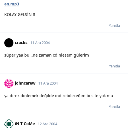
en.mp3
KOLAY GELSİN !!
Yanıtla
cracks
11 Ara 2004
süper yaa bu...ne zaman cdinlesem gülerim
Yanıtla
johncarew
11 Ara 2004
ya direk dinlemek değilde indirebileceğim bi site yok mu
Yanıtla
iN-T-CoMe
12 Ara 2004