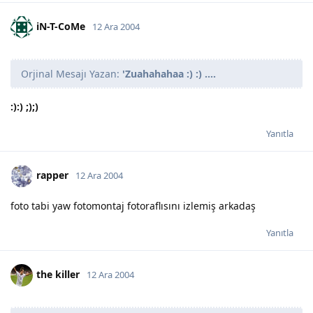
iN-T-CoMe
12 Ara 2004
Orjinal Mesajı Yazan:
'
Zuahahahaa :) :) ....
:):) ;);)
Yanıtla
rapper
12 Ara 2004
foto tabi yaw fotomontaj fotoraflısını izlemiş arkadaş
Yanıtla
the killer
12 Ara 2004