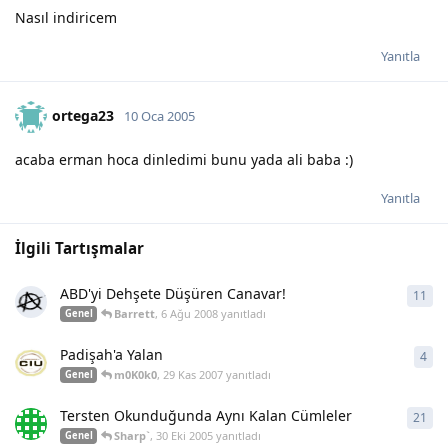
Nasıl indiricem
Yanıtla
ortega23
10 Oca 2005
acaba erman hoca dinledimi bunu yada ali baba :)
Yanıtla
İlgili Tartışmalar
ABD'yi Dehşete Düşüren Canavar!
11
11
y
Barrett
,
6 Ağu 2008
yanıtladı
Genel
Padişah'a Yalan
4
4
ya
m0K0k0
,
29 Kas 2007
yanıtladı
Genel
Tersten Okunduğunda Aynı Kalan Cümleler
21
21
y
Sharp`
,
30 Eki 2005
yanıtladı
Genel