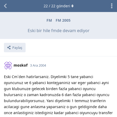
22
/
22
gönderi
FM
FM 2005
Eski bir hile fmde devam ediyor
Paylaş
moskof
3 Ara 2004
Eski Cm`den hatirlarsaniz. Diyelimki 5 tane yabanci
oyuncunuz ve 6 yabanci kontejyaniniz var eger yabanci ayni
gun klubunuze gelecek birden fazla yabanci oyuncu
bulursaniz o zaman kadronuzda 6 dan fazla yabanci oyuncu
bulundurabiliyorsunuz. Yani diyelimki 1 temmuz tranferin
acilacagi gune anlasma yaparsaniz o gun geldiginde daha
once anlastiginiz istediginiz kadar yabanci oiyuncuyu transfer