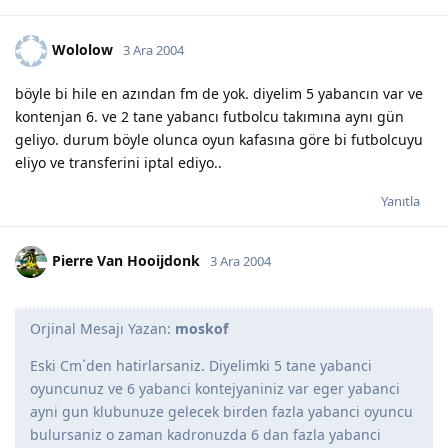
Wololow
3 Ara 2004
böyle bi hile en azından fm de yok. diyelim 5 yabancın var ve
kontenjan 6. ve 2 tane yabancı futbolcu takımına aynı gün
geliyo. durum böyle olunca oyun kafasına göre bi futbolcuyu
eliyo ve transferini iptal ediyo..
Yanıtla
Pierre Van Hooijdonk
3 Ara 2004
Orjinal Mesajı Yazan:
moskof
Eski Cm`den hatirlarsaniz. Diyelimki 5 tane yabanci
oyuncunuz ve 6 yabanci kontejyaniniz var eger yabanci
ayni gun klubunuze gelecek birden fazla yabanci oyuncu
bulursaniz o zaman kadronuzda 6 dan fazla yabanci