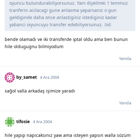
oyuncu bulundurabiliyorsunuz. Yani diyelimki 1 temmuz
tranferin acilacagi gune anlasma yaparsaniz o gun
geldiginde daha once anlastiginiz istediginiz kadar
yabanci oiyuncuyu transfer edebiliyorsunuz. :lol:
bende olamadı ve iki transferde iptal oldu ama ben bunun
hile oldugugnu bilmiyodum
Yanıtla
by_samet
4 Ara 2004
sağol valla arkadaş işimize yaradı
Yanıtla
tifosie
4 Ara 2004
hile yapıp napıcaksınız yaw ama isteyen yapsın walla sözüm