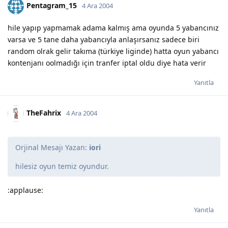
Pentagram_15
4 Ara 2004
hile yapıp yapmamak adama kalmış ama oyunda 5 yabancınız
varsa ve 5 tane daha yabancıyla anlaşırsanız sadece biri
random olrak gelir takıma (türkiye liginde) hatta oyun yabancı
kontenjanı oolmadığı için tranfer iptal oldu diye hata verir
Yanıtla
TheFahrix
4 Ara 2004
Orjinal Mesajı Yazan:
iori
hilesiz oyun temiz oyundur.
:applause:
Yanıtla