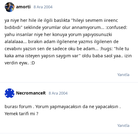
amorti
8 Ara 2004
ya niye her hile ile ilgili baslıkta "hileyi sevmem iireenc
bıdıbıdı" seklinde yorumlar olur annamıyorum... :confused:
yahu insanlar niye her konuya yorum yapıyosunuzki
alalalaaa... bırakın adam ilgilenene yazmıs ilgilenen de
cevabını yazsın sen de sadece oku be adam... :hugs: "hile tu
kaka ama isteyen yapsın saygım var" oldu baba saol yaa.. izin
verdin eyw.. :D
Yanıtla
NecromanceR
8 Ara 2004
burası forum . Yorum yapmayacaksın da ne yapacaksın .
Yemek tarifi mi ?
Yanıtla