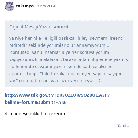
takunya
8 Ara 2004
Orjinal Mesajı Yazan:
amorti
ya niye her hile ile ilgili baslıkta "hileyi sevmem iireenc
bıdıbıdı" seklinde yorumlar olur annamıyorum...
:confused: yahu insanlar niye her konuya yorum
yapıyosunuzki alalalaaa... bırakın adam ilgilenene yazmıs
ilgilenen de cevabını yazsın sen de sadece oku be
adam... :hugs: "hile tu kaka ama isteyen yapsın saygım
var" oldu baba saol yaa.. izin verdin eyw.. :D
http://www.tdk.gov.tr/TDKSOZLUK/SOZBUL.ASP?
kelime=forum&submit1=Ara
4. maddeye dikkatini çekerim
Yanıtla