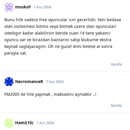
moskof
7 Ara 2004
Bunu hile sadece free oyuncular icin gecerlidir. Yani bedava
olan sozlesmesi bitmis veya bitmek uzere olan oyunculari
istedigin kadar alabilirsin bende suan 14 tane yabanci
oyuncu var ve birazdan bazilarini satip klubume ekstra
kaynak saglayacagim. Oh ne guzel dimi belese al sonra
parayla sat.
Yanıtla
NecromanceR
7 Ara 2004
FM2005 de hile yapmak , maksadını aşmaktır ..!
Yanıtla
Hami(10)
7 Ara 2004