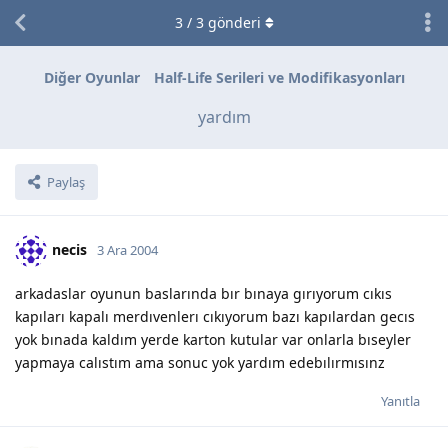
3
/
3
gönderi
Diğer Oyunlar
Half-Life Serileri ve Modifikasyonları
yardım
Paylaş
necis
3 Ara 2004
arkadaslar oyunun baslarında bır bınaya gırıyorum cıkıs
kapıları kapalı merdıvenlerı cıkıyorum bazı kapılardan gecıs
yok bınada kaldım yerde karton kutular var onlarla bıseyler
yapmaya calıstım ama sonuc yok yardım edebılırmısınz
Yanıtla