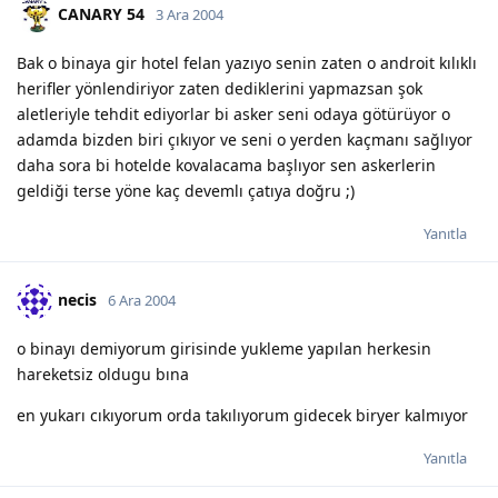
CANARY 54
3 Ara 2004
Bak o binaya gir hotel felan yazıyo senin zaten o androit kılıklı
herifler yönlendiriyor zaten dediklerini yapmazsan şok
aletleriyle tehdit ediyorlar bi asker seni odaya götürüyor o
adamda bizden biri çıkıyor ve seni o yerden kaçmanı sağlıyor
daha sora bi hotelde kovalacama başlıyor sen askerlerin
geldiği terse yöne kaç devemlı çatıya doğru ;)
Yanıtla
necis
6 Ara 2004
o binayı demiyorum girisinde yukleme yapılan herkesin
hareketsiz oldugu bına
en yukarı cıkıyorum orda takılıyorum gidecek biryer kalmıyor
Yanıtla