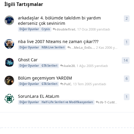
İlgili Tartışmalar
arkadaşlar 4. bölümde takıldım bi yardım
2
2
ya
ederseniz çok sevinirim
doublefirat
,
17 Oca 2008
yanıtladı
Diğer Oyunlar
Crysis
nba live 2007 Nteams ne zaman çıkar???
1
1
ya
...MeLo_EnEs...
,
2 Kas 2006
yanıtladı
Diğer Oyunlar
NBA Live Serileri
Ghost Car
14
14
y
kale20
,
1 Ağu 2005
yanıtladı
Diğer Oyunlar
GTA Serileri
Bölüm geçemiyom YARDIM
6
6
ya
PulC
,
13 Tem 2005
yanıtladı
Diğer Oyunlar
GTA Serileri
SorunLara EL AtaLım
1
1
ya
iN-T-CoMe
,
6 Ara 200
Diğer Oyunlar
Half-Life Serileri ve Modifikasyonları