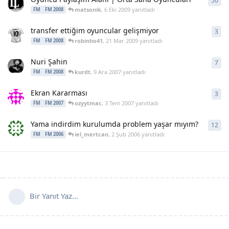
50
50
y
matsonik
,
6 Eki 2009
yanıtladı
FM
FM 2008
transfer ettiğim oyuncular gelişmiyor
3
3
ya
robinho41
,
21 Mar 2009
yanıtladı
FM
FM 2008
Nuri Şahin
7
7
ya
kurdt
,
9 Ara 2007
yanıtladı
FM
FM 2008
Ekran Kararması
3
3
ya
ozyytmac
,
3 Tem 2007
yanıtladı
FM
FM 2007
Yama indirdim kurulumda problem yaşar mıyım?
12
12
y
iel_mertcan
,
2 Şub 2006
yanıtladı
FM
FM 2006
Bir Yanıt Yaz...