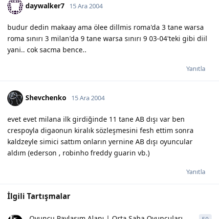
daywalker7
15 Ara 2004
budur dedin makaay ama ölee dillmis roma'da 3 tane warsa
roma sınırı 3 milan'da 9 tane warsa sınırı 9 03-04'teki gibi diil
yani.. cok sacma bence..
Yanıtla
Shevchenko
15 Ara 2004
evet evet milana ilk girdiğinde 11 tane AB dışı var ben
crespoyla digaonun kiralık sözleşmesini fesh ettim sonra
kaldzeyle simici sattım onların yernine AB dışı oyuncular
aldım (ederson , robinho freddy guarin vb.)
Yanıtla
İlgili Tartışmalar
Oyuncu Paylaşım Alanı | Orta Saha Oyuncuları