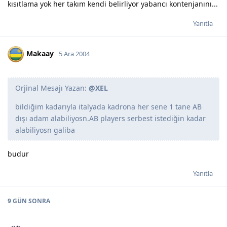
kısıtlama yok her takım kendi belirliyor yabancı kontenjanını...
Yanıtla
Makaay
5 Ara 2004
Orjinal Mesajı Yazan:
@XEL
bildiğim kadarıyla italyada kadrona her sene 1 tane AB
dışı adam alabiliyosn.AB players serbest istediğin kadar
alabiliyosn galiba
budur
Yanıtla
9 GÜN
SONRA