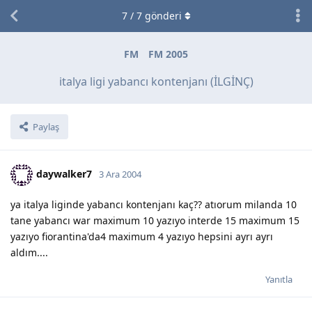
7
/
7
gönderi
FM
FM 2005
italya ligi yabancı kontenjanı (İLGİNÇ)
Paylaş
daywalker7
3 Ara 2004
ya italya liginde yabancı kontenjanı kaç?? atıorum milanda 10
tane yabancı war maximum 10 yazıyo interde 15 maximum 15
yazıyo fiorantina'da4 maximum 4 yazıyo hepsini ayrı ayrı
aldım....
Yanıtla