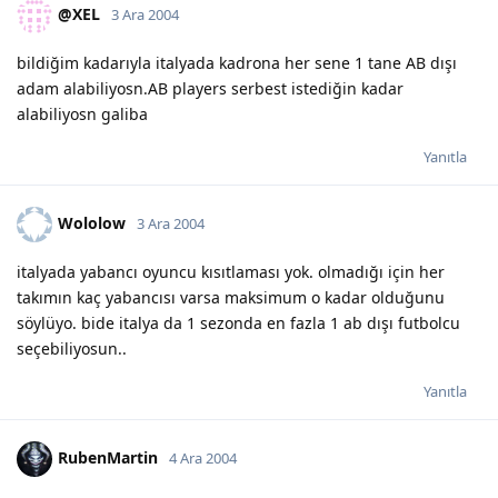
@XEL
3 Ara 2004
bildiğim kadarıyla italyada kadrona her sene 1 tane AB dışı
adam alabiliyosn.AB players serbest istediğin kadar
alabiliyosn galiba
Yanıtla
Wololow
3 Ara 2004
italyada yabancı oyuncu kısıtlaması yok. olmadığı için her
takımın kaç yabancısı varsa maksimum o kadar olduğunu
söylüyo. bide italya da 1 sezonda en fazla 1 ab dışı futbolcu
seçebiliyosun..
Yanıtla
RubenMartin
4 Ara 2004