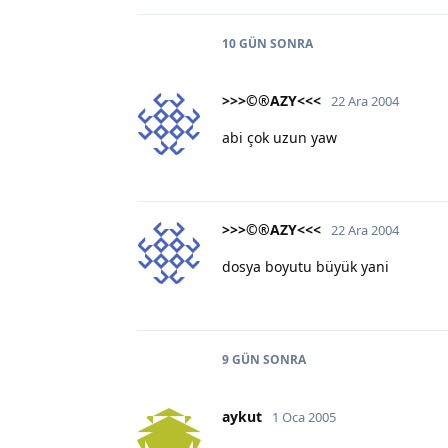
10 GÜN
SONRA
>>>©®AZY<<<
22 Ara 2004
abi çok uzun yaw
>>>©®AZY<<<
22 Ara 2004
dosya boyutu büyük yani
9 GÜN
SONRA
aykut
1 Oca 2005