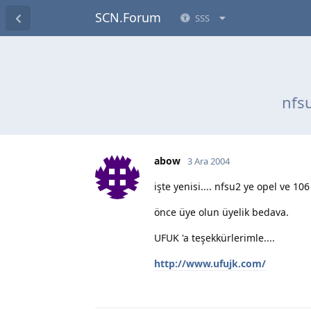
SCN.Forum
SSS
nfs
abow
3 Ara 2004
işte yenisi.... nfsu2 ye opel ve 106
önce üye olun üyelik bedava.
UFUK 'a teşekkürlerimle....
http://www.ufujk.com/