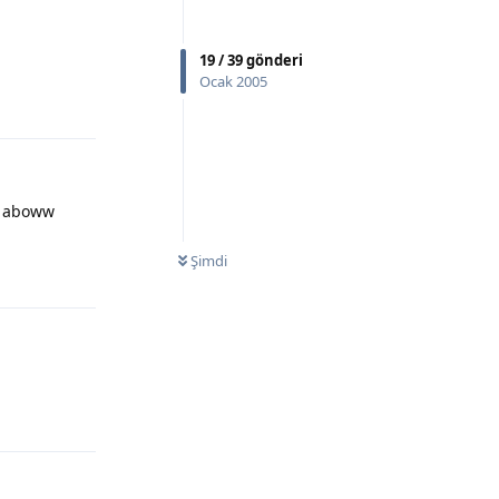
19
/
39
gönderi
Ocak 2005
Yanıtla
i aboww
Şimdi
Yanıtla
Yanıtla