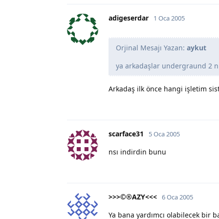
adigeserdar
1 Oca 2005
Orjinal Mesajı Yazan:
aykut
ya arkadaşlar undergraund 2 nin
Arkadaş ilk önce hangi işletim sis
scarface31
5 Oca 2005
nsı indirdin bunu
>>>©®AZY<<<
6 Oca 2005
Ya bana yardımcı olabilecek bir b