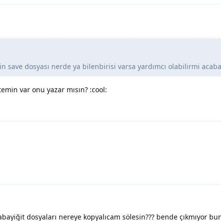
 save dosyası nerde ya bilenbirisi varsa yardımcı olabilirmi acab
temin var onu yazar mısın? :cool:
abayiğit dosyaları nereye kopyalıcam sölesin??? bende çıkmıyor bun