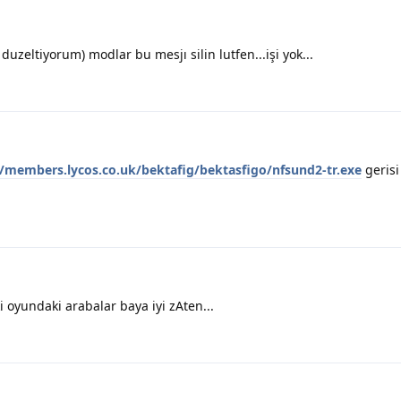
duzeltiyorum) modlar bu mesjı silin lutfen...işi yok...
//members.lycos.co.uk/bektafig/bektasfigo/nfsund2-tr.exe
geris
 oyundaki arabalar baya iyi zAten...