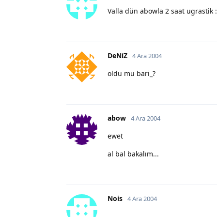
Valla dün abowla 2 saat ugrastik 
DeNiZ
4 Ara 2004
oldu mu bari_?
abow
4 Ara 2004
ewet
al bal bakalım...
Nois
4 Ara 2004