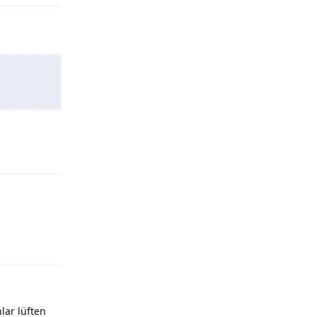
a
Yanıtla
Yanıtla
lar lüften