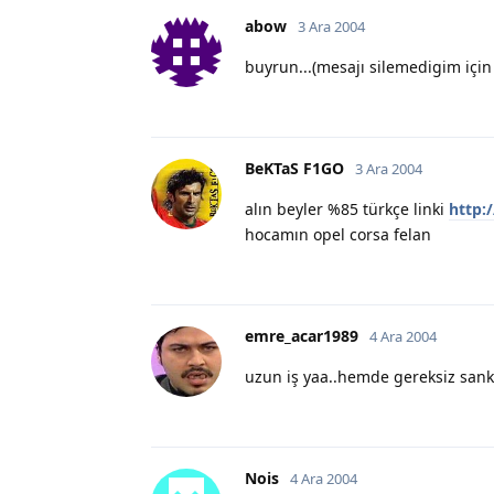
abow
3 Ara 2004
buyrun...(mesajı silemedigim için 
BeKTaS F1GO
3 Ara 2004
alın beyler %85 türkçe linki
http:
hocamın opel corsa felan
emre_acar1989
4 Ara 2004
uzun iş yaa..hemde gereksiz sanki
Nois
4 Ara 2004