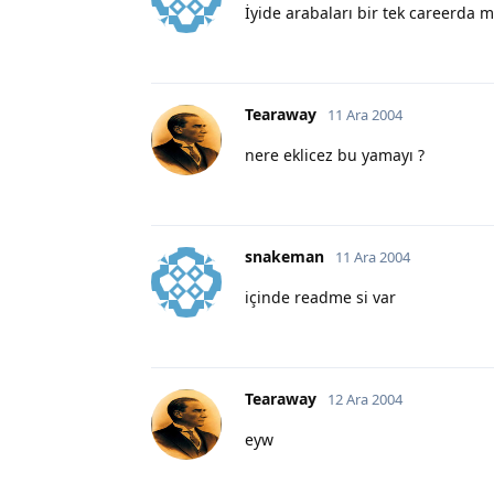
İyide arabaları bir tek careerda m
Tearaway
11 Ara 2004
nere eklicez bu yamayı ?
snakeman
11 Ara 2004
içinde readme si var
Tearaway
12 Ara 2004
eyw