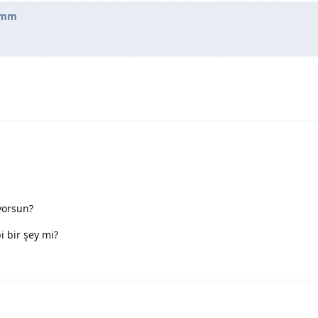
emm
yorsun?
 bir şey mi?