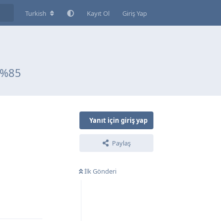
Turkish
Kayıt Ol
Giriş Yap
 %85
Yanıt için giriş yap
Paylaş
İlk Gönderi
Yanıtla