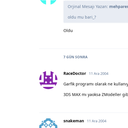
Orjinal Mesajı Yazan:
mehpar
oldu mu bari_?
Oldu
7 GÜN
SONRA
RaceDoctor
11 Ara 2004
Garfik programı olarak ne kullanı
3DS MAX mı yaoksa ZModeller gibi
snakeman
11 Ara 2004