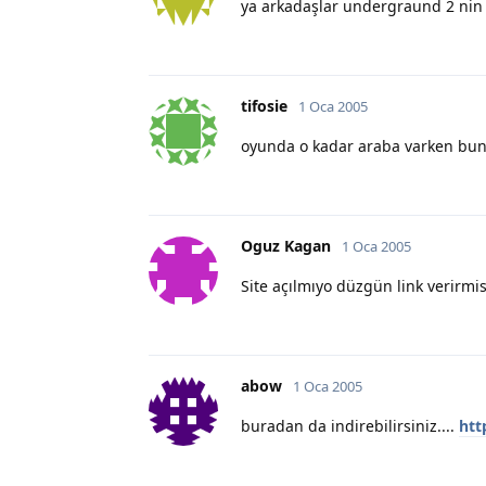
ya arkadaşlar undergraund 2 nin s
tifosie
1 Oca 2005
oyunda o kadar araba varken bun
Oguz Kagan
1 Oca 2005
Site açılmıyo düzgün link verirmis
abow
1 Oca 2005
buradan da indirebilirsiniz....
htt