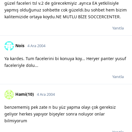
güzel faceleri tsl v.2 de görecekmiyiz .ayrıca EA yetkilisiyle
yapmış olduğunuz sohbette cok güzeldi.bu sohbet hem bizim
kalitemizide ortaya koydu.NE MUTLU BİZE SOCCERCENTER.
Yanıtla
Nois
4 Ara 2004
Ya kardes. Tum facelerini bi konuya koy... Heryer panter yusuf
faceleriyle dolu...
Yanıtla
Hami(10)
4 Ara 2004
benzememiş pek zate n bu yüz yapma olayı çok gereksiz
geliyor herkes yapıyor bişeyler sonra noluyor onlar
bilmiyorum
Yanıtla