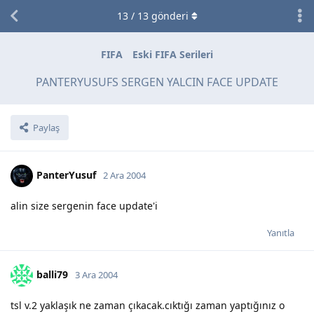
13
/
13
gönderi
FIFA
Eski FIFA Serileri
PANTERYUSUFS SERGEN YALCIN FACE UPDATE
Paylaş
PanterYusuf
2 Ara 2004
alin size sergenin face update'i
Yanıtla
balli79
3 Ara 2004
tsl v.2 yaklaşık ne zaman çıkacak.cıktığı zaman yaptığınız o