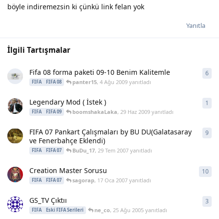
böyle indiremezsin ki çünkü link felan yok
Yanıtla
İlgili Tartışmalar
Fifa 08 forma paketi 09-10 Benim Kalitemle
6
6
ya
panter15
,
4 Ağu 2009
yanıtladı
FIFA
FIFA 08
Legendary Mod ( İstek )
1
1
ya
boomshakaLaka
,
29 Haz 2009
yanıtladı
FIFA
FIFA 09
FIFA 07 Pankart Çalışmaları by BU DU(Galatasaray
9
9
ya
ve Fenerbahçe Eklendi)
BuDu_17
,
29 Tem 2007
yanıtladı
FIFA
FIFA 07
Creation Master Sorusu
10
10
y
sagorap
,
17 Oca 2007
yanıtladı
FIFA
FIFA 07
GS_TV Çıktıı
3
3
ya
ne_co
,
25 Ağu 2005
yanıtladı
FIFA
Eski FIFA Serileri