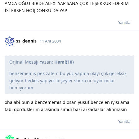
AMCA OĞLU BİRDE ALEXİ YAP SANA ÇOK TEŞEKKÜR EDERİM
İSTERSEN HOİJDONKU DA YAP
Yanıtla
ss_dennis
11 Ara 2004
Orjinal Mesajı Yazan:
Hami(10)
benzememiş pek zate n bu yüz yapma olayı çok gereksiz
geliyor herkes yapıyor bişeyler sonra noluyor onlar
bilmiyorum
oha abi bun a benzememıs dıosan yusuf bence en ıyısı ama
tabı gorduklerım arasında sımdı bazı arkadaslar alınmasın
Yanıtla