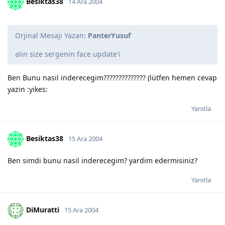
Besiktas38
14 Ara 2004
Orjinal Mesajı Yazan:
PanterYusuf
alin size sergenin face update'i
Ben Bunu nasil inderecegim?????????????? (lütfen hemen cevap
yazin :yikes:
Yanıtla
Besiktas38
15 Ara 2004
Ben simdi bunu nasil inderecegim? yardim edermisiniz?
Yanıtla
DiMuratti
15 Ara 2004