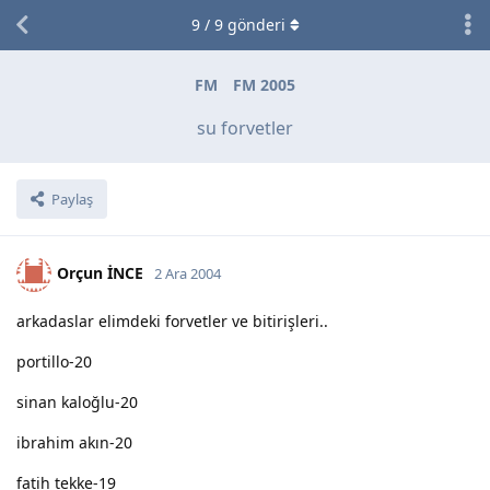
9
/
9
gönderi
FM
FM 2005
su forvetler
Paylaş
Orçun İNCE
2 Ara 2004
arkadaslar elimdeki forvetler ve bitirişleri..
portillo-20
sinan kaloğlu-20
ibrahim akın-20
fatih tekke-19