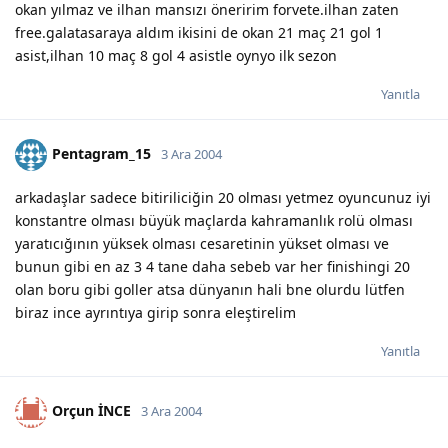
okan yılmaz ve ilhan mansızı öneririm forvete.ilhan zaten
free.galatasaraya aldım ikisini de okan 21 maç 21 gol 1
asist,ilhan 10 maç 8 gol 4 asistle oynyo ilk sezon
Yanıtla
Pentagram_15
3 Ara 2004
arkadaşlar sadece bitiriliciğin 20 olması yetmez oyuncunuz iyi
konstantre olması büyük maçlarda kahramanlık rolü olması
yaratıcığının yüksek olması cesaretinin yükset olması ve
bunun gibi en az 3 4 tane daha sebeb var her finishingi 20
olan boru gibi goller atsa dünyanın hali bne olurdu lütfen
biraz ince ayrıntıya girip sonra eleştirelim
Yanıtla
Orçun İNCE
3 Ara 2004