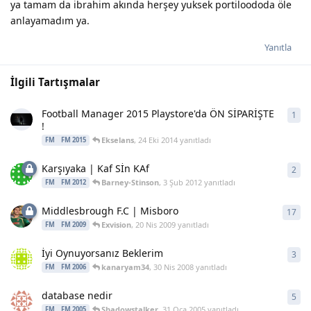
ya tamam da ibrahim akında herşey yuksek portiloododa öle
anlayamadım ya.
Yanıtla
İlgili Tartışmalar
Football Manager 2015 Playstore'da ÖN SİPARİŞTE
1
1
ya
!
Ekselans
,
24 Eki 2014
yanıtladı
FM
FM 2015
Karşıyaka | Kaf Sİn KAf
2
2
ya
Barney-Stinson
,
3 Şub 2012
yanıtladı
FM
FM 2012
Middlesbrough F.C | Misboro
17
17
y
Exvision
,
20 Nis 2009
yanıtladı
FM
FM 2009
İyi Oynuyorsanız Beklerim
3
3
ya
kanaryam34
,
30 Nis 2008
yanıtladı
FM
FM 2006
database nedir
5
5
ya
Shadowstalker
,
31 Oca 2005
yanıtladı
FM
FM 2005