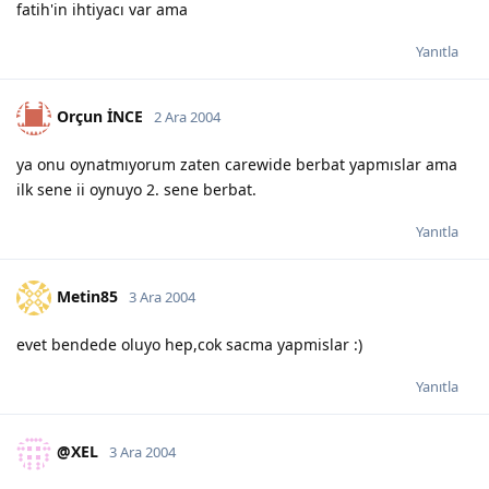
fatih'in ihtiyacı var ama
Yanıtla
Orçun İNCE
2 Ara 2004
ya onu oynatmıyorum zaten carewide berbat yapmıslar ama
ilk sene ii oynuyo 2. sene berbat.
Yanıtla
Metin85
3 Ara 2004
evet bendede oluyo hep,cok sacma yapmislar :)
Yanıtla
@XEL
3 Ara 2004