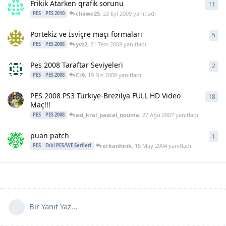
Frikik Atarken qrafik sorunu
11
11
y
chawo25
,
23 Eyl 2009
yanıtladı
PES
PES 2010
Portekiz ve İsviçre maçı formaları
5
5
ya
yvz2
,
21 Tem 2008
yanıtladı
PES
PES 2008
Pes 2008 Taraftar Seviyeleri
2
2
ya
Cr9
,
19 Nis 2008
yanıtladı
PES
PES 2008
PES 2008 PS3 Türkiye-Brezilya FULL HD Video
18
18
y
Maç!!!
asi_kral_pascal_nouma
,
27 Ağu 2007
yanıtladı
PES
PES 2008
puan patch
1
1
ya
erkanhirik
,
15 May 2004
yanıtladı
PES
Eski PES/WE Serileri
Bir Yanıt Yaz...