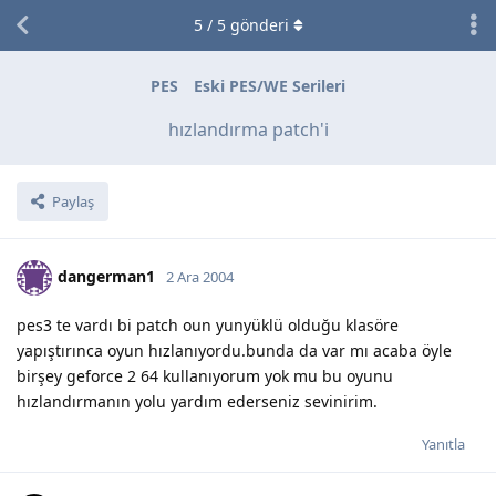
5
/
5
gönderi
PES
Eski PES/WE Serileri
hızlandırma patch'i
Paylaş
dangerman1
2 Ara 2004
pes3 te vardı bi patch oun yunyüklü olduğu klasöre
yapıştırınca oyun hızlanıyordu.bunda da var mı acaba öyle
birşey geforce 2 64 kullanıyorum yok mu bu oyunu
hızlandırmanın yolu yardım ederseniz sevinirim.
Yanıtla