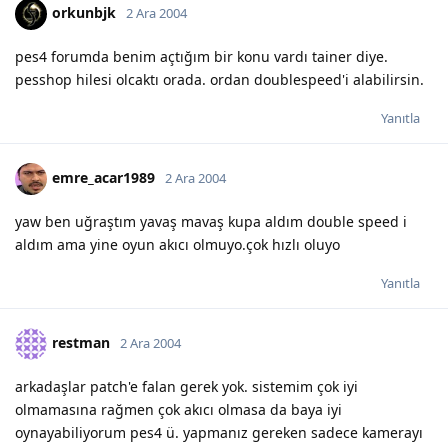
orkunbjk
2 Ara 2004
pes4 forumda benim açtığım bir konu vardı tainer diye.
pesshop hilesi olcaktı orada. ordan doublespeed'i alabilirsin.
Yanıtla
emre_acar1989
2 Ara 2004
yaw ben uğraştım yavaş mavaş kupa aldım double speed i
aldım ama yine oyun akıcı olmuyo.çok hızlı oluyo
Yanıtla
restman
2 Ara 2004
arkadaşlar patch'e falan gerek yok. sistemim çok iyi
olmamasına rağmen çok akıcı olmasa da baya iyi
oynayabiliyorum pes4 ü. yapmanız gereken sadece kamerayı