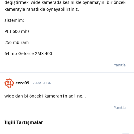
değiştirmek. wide kamerada kesinlikle oynamayın. bir önceki
kamerayla rahatlıkla oynayabilirsiniz.
sistemim:
PIII 600 mhz
256 mb ram
64 mb Geforce 2MX 400
Yanıtla
ceza99
2 Ara 2004
wide dan bi öncek1 kameran1n ad1 ne...
Yanıtla
İlgili Tartışmalar