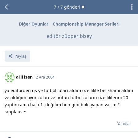
7
/
7
gönderi
Diğer Oyunlar
Championship Manager Serileri
editör züpper bisey
Paylaş
aHHsen
2 Ara 2004
ya editörden gs ye futbolcuları aldım özellikle beckhamı aldım
ve aldığım oyuncuları ve bütün futbolcuların özelliklerini 20
yaptım ama hala 1. değilim ben gibi bole yapan var mı?
:applause:
Yanıtla