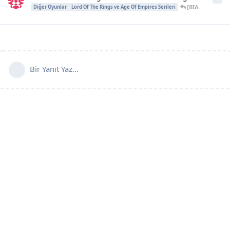
[BIA]ASLAN
,
24
Diğer Oyunlar
Lord Of The Rings ve Age Of Empires Serileri
Bir Yanıt Yaz...