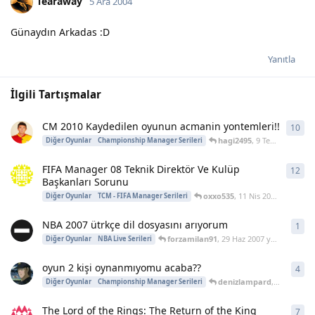
Tearaway
5 Ara 2004
Günaydın Arkadas :D
Yanıtla
İlgili Tartışmalar
CM 2010 Kaydedilen oyunun acmanin yontemleri!!
10
10
y
hagi2495
,
9 Tem 2010
yanıt
Diğer Oyunlar
Championship Manager Serileri
FIFA Manager 08 Teknik Direktör Ve Kulüp
12
12
y
Başkanları Sorunu
oxxo535
,
11 Nis 2008
yanıtladı
Diğer Oyunlar
TCM - FIFA Manager Serileri
NBA 2007 ütrkçe dil dosyasını arıyorum
1
1
ya
forzamilan91
,
29 Haz 2007
yanıtladı
Diğer Oyunlar
NBA Live Serileri
oyun 2 kişi oynanmıyomu acaba??
4
4
ya
denizlampard
,
3 Nis 2005
Diğer Oyunlar
Championship Manager Serileri
The Lord of the Rings: The Return of the King
7
7
ya