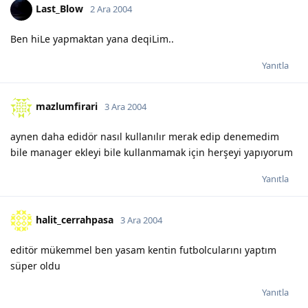
Last_Blow
2 Ara 2004
Ben hiLe yapmaktan yana deqiLim..
Yanıtla
mazlumfirari
3 Ara 2004
aynen daha edidör nasıl kullanılır merak edip denemedim
bile manager ekleyi bile kullanmamak için herşeyi yapıyorum
Yanıtla
halit_cerrahpasa
3 Ara 2004
editör mükemmel ben yasam kentin futbolcularını yaptım
süper oldu
Yanıtla