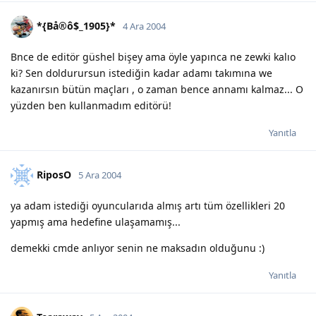
*{Bå®ô$_1905}*
4 Ara 2004
Bnce de editör güshel bişey ama öyle yapınca ne zewki kalıo
ki? Sen doldurursun istediğin kadar adamı takımına we
kazanırsın bütün maçları , o zaman bence annamı kalmaz... O
yüzden ben kullanmadım editörü!
Yanıtla
RiposO
5 Ara 2004
ya adam istediği oyuncularıda almış artı tüm özellikleri 20
yapmış ama hedefine ulaşamamış...
demekki cmde anlıyor senin ne maksadın olduğunu :)
Yanıtla