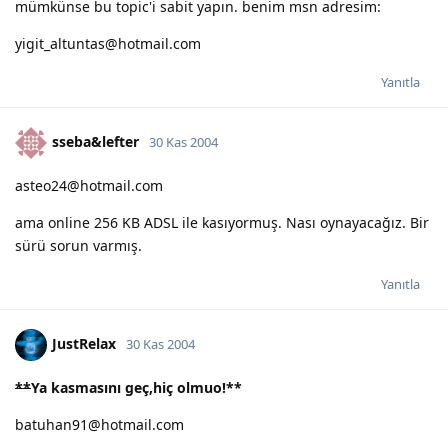
mümkünse bu topic'i sabit yapın. benim msn adresim:
yigit_altuntas@hotmail.com
Yanıtla
sseba&lefter
30 Kas 2004
asteo24@hotmail.com
ama online 256 KB ADSL ile kasıyormuş. Nası oynayacağız. Bir
sürü sorun varmış.
Yanıtla
JustRelax
30 Kas 2004
**
Ya kasmasını geç,hiç olmuo!
**
batuhan91@hotmail.com