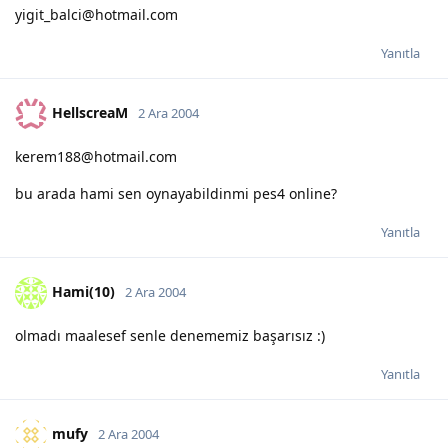
yigit_balci@hotmail.com
Yanıtla
HellscreaM
2 Ara 2004
kerem188@hotmail.com
bu arada hami sen oynayabildinmi pes4 online?
Yanıtla
Hami(10)
2 Ara 2004
olmadı maalesef senle denememiz başarısız :)
Yanıtla
mufy
2 Ara 2004