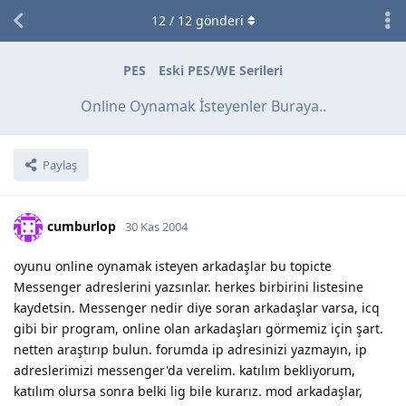
12
/
12
gönderi
PES
Eski PES/WE Serileri
Online Oynamak İsteyenler Buraya..
Paylaş
cumburlop
30 Kas 2004
oyunu online oynamak isteyen arkadaşlar bu topicte
Messenger adreslerini yazsınlar. herkes birbirini listesine
kaydetsin. Messenger nedir diye soran arkadaşlar varsa, icq
gibi bir program, online olan arkadaşları görmemiz için şart.
netten araştırıp bulun. forumda ip adresinizi yazmayın, ip
adreslerimizi messenger'da verelim. katılım bekliyorum,
katılım olursa sonra belki lig bile kurarız. mod arkadaşlar,