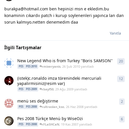
burakpa@hotmail.com ben hepinizi msn e ekledim.bu
konaminin cıkardıı patch i kurup soylenenleri yapınca lan dan
sorun kalmıyo.netten denemedim daa
Yanıtla
İlgili Tartışmalar
New Legend Who is from Turkey ''Boris SAMSON''
20
20
y
mixeryanis
,
26 Şub 2010
yanıtladı
PES
PES 2010
(istek)c.ronaldo imza törenindeki mercuriali
12
12
y
yapalirmisiniz(resim var)
bayf50
,
29 Ağu 2009
yanıtladı
PES
PES 2009
menü ses değiştirme
2
2
ya
ultraslan_kso
,
26 Haz 2008
yanıtladı
PES
PES 2008
Pes 2008 Türkçe Menü by WiseOzi
6
6
ya
FLaSHCaN
,
19 Kas 2007
yanıtladı
PES
PES 2008