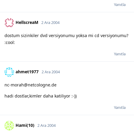
Yanıtla
HellscreaM
2 Ara 2004
dostum sizinkiler dvd versiyonumu yoksa mi cd versiyonumu?
:cool:
Yanıtla
ahmet1977
2 Ara 2004
nc-morah@netcologne.de
hadi dostlar,kimler daha katiliyor :-))
Yanıtla
Hami(10)
2 Ara 2004