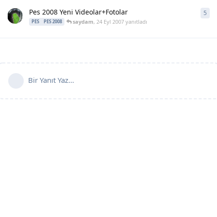
Pes 2008 Yeni Videolar+Fotolar
5
5
ya
saydam
,
24 Eyl 2007
yanıtladı
PES
PES 2008
Bir Yanıt Yaz...