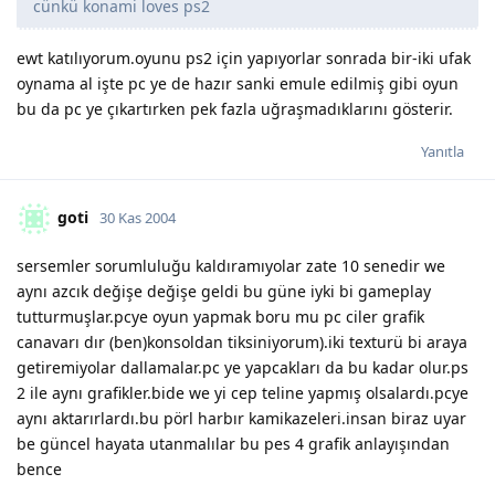
cünkü konami loves ps2
ewt katılıyorum.oyunu ps2 için yapıyorlar sonrada bir-iki ufak
oynama al işte pc ye de hazır sanki emule edilmiş gibi oyun
bu da pc ye çıkartırken pek fazla uğraşmadıklarını gösterir.
Yanıtla
goti
30 Kas 2004
sersemler sorumluluğu kaldıramıyolar zate 10 senedir we
aynı azcık değişe değişe geldi bu güne iyki bi gameplay
tutturmuşlar.pcye oyun yapmak boru mu pc ciler grafik
canavarı dır (ben)konsoldan tiksiniyorum).iki texturü bi araya
getiremiyolar dallamalar.pc ye yapcakları da bu kadar olur.ps
2 ile aynı grafikler.bide we yi cep teline yapmış olsalardı.pcye
aynı aktarırlardı.bu pörl harbır kamikazeleri.insan biraz uyar
be güncel hayata utanmalılar bu pes 4 grafik anlayışından
bence