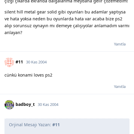
çizgi çıkarda ekranda dalgalanma meydana gelir çözemedim!
silent hill metal gear solid gibi oyunları bu adamlar yaptıysa
ve hata yoksa neden bu oyunlarda hata var acaba bize ps2
alıp sorunsuz oynayın mı demeye çalışıyolar anlamadım varmı
anlayan?
Yanıtla
#11
30 Kas 2004
cünkü konami loves ps2
Yanıtla
badboy_t
30 Kas 2004
Orjinal Mesajı Yazan:
#11