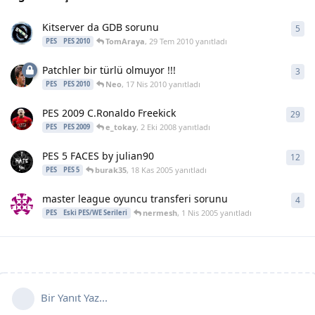
Kitserver da GDB sorunu
5
5
ya
TomAraya
,
29 Tem 2010
yanıtladı
PES
PES 2010
Patchler bir türlü olmuyor !!!
3
3
ya
Neo
,
17 Nis 2010
yanıtladı
PES
PES 2010
PES 2009 C.Ronaldo Freekick
29
29
y
e_tokay
,
2 Eki 2008
yanıtladı
PES
PES 2009
PES 5 FACES by julian90
12
12
y
burak35
,
18 Kas 2005
yanıtladı
PES
PES 5
master league oyuncu transferi sorunu
4
4
ya
nermesh
,
1 Nis 2005
yanıtladı
PES
Eski PES/WE Serileri
Bir Yanıt Yaz...