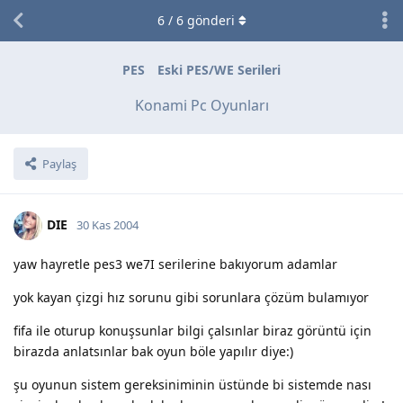
6
/
6
gönderi
PES
Eski PES/WE Serileri
Konami Pc Oyunları
Paylaş
DIE
30 Kas 2004
yaw hayretle pes3 we7I serilerine bakıyorum adamlar
yok kayan çizgi hız sorunu gibi sorunlara çözüm bulamıyor
fifa ile oturup konuşsunlar bilgi çalsınlar biraz görüntü için
birazda anlatsınlar bak oyun böle yapılır diye:)
şu oyunun sistem gereksiniminin üstünde bi sistemde nası