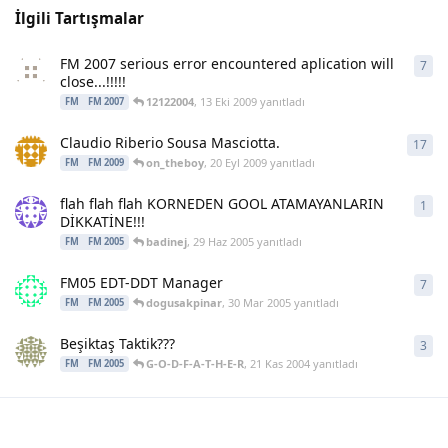
İlgili Tartışmalar
FM 2007 serious error encountered aplication will
7
7
ya
close...!!!!!
12122004
,
13 Eki 2009
yanıtladı
FM
FM 2007
Claudio Riberio Sousa Masciotta.
17
17
y
on_theboy
,
20 Eyl 2009
yanıtladı
FM
FM 2009
flah flah flah KORNEDEN GOOL ATAMAYANLARIN
1
1
ya
DİKKATİNE!!!
badinej
,
29 Haz 2005
yanıtladı
FM
FM 2005
FM05 EDT-DDT Manager
7
7
ya
dogusakpinar
,
30 Mar 2005
yanıtladı
FM
FM 2005
Beşiktaş Taktik???
3
3
ya
G-O-D-F-A-T-H-E-R
,
21 Kas 2004
yanıtladı
FM
FM 2005