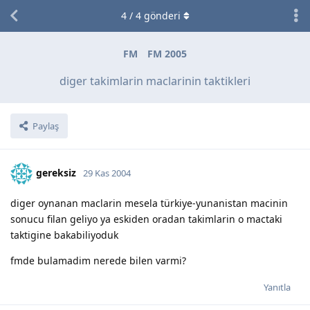
4
/
4
gönderi
FM
FM 2005
diger takimlarin maclarinin taktikleri
Paylaş
gereksiz
29 Kas 2004
diger oynanan maclarin mesela türkiye-yunanistan macinin
sonucu filan geliyo ya eskiden oradan takimlarin o mactaki
taktigine bakabiliyoduk
fmde bulamadim nerede bilen varmi?
Yanıtla