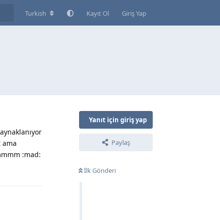
Turkish
Kayıt Ol
Giriş Yap
Yanıt için giriş yap
kaynaklanıyor
Paylaş
t ama
dimmmm :mad:
İlk Gönderi
Yanıtla