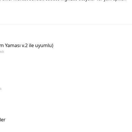
m Yaması v.2 ile uyumlu)
adı
ı
ler