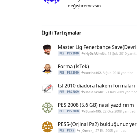
değiştiremezsin
İlgili Tartışmalar
Master Lig Fenerbahçe Save(Devri
HyDrAUmUt
,
18 Şub 2010
yanıtl
PES
PES 2010
Forma (İsTek)
serihat02
,
3 Şub 2010
yanıtladı
PES
PES 2010
tsl 2010 diadora hakem formaları
Melankolic
,
21 Kas 2009
yanıtlad
PES
PES 2009
PES 2008 (5,6 GB) nasıl yazdırırım
Burak495
,
22 Oca 2008
yanıtladı
PES
PES 2008
PES5-(Orjinal Ps2) bulduğunuz yer
_Omer_
,
27 Eki 2005
yanıtladı
PES
PES 5