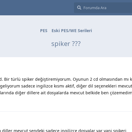
PES
Eski PES/WE Serileri
spiker ???
cd. Bir türlü spiker değiştiremiyorum. Oyunun 2 cd olmasından mı 
eliyorum sadece ingilizce kısmı aktif, diğer dil seçenekleri mevcu
larında diğer dillere ait dosyalarda mevcut belkide ben çözeme
iller mevcut sendeki sadece ingilizce dosyalar var yani spikeri