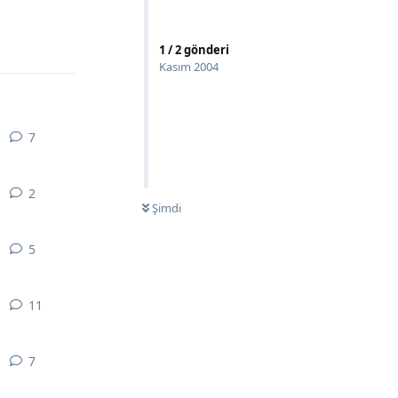
1
/
2
gönderi
Yanıtla
Kasım 2004
7
7
yanıt
2
2
yanıt
Şimdi
5
5
yanıt
11
11
yanıt
7
7
yanıt