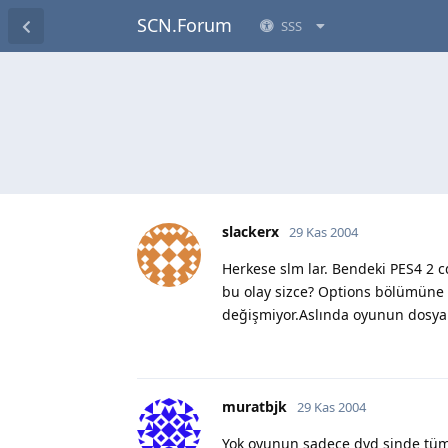
SCN.Forum
SSS
slackerx
29 Kas 2004
Herkese slm lar. Bendeki PES4 2 
bu olay sizce? Options bölümüne g
değişmiyor.Aslında oyunun dosya
muratbjk
29 Kas 2004
Yok oyunun sadece dvd sinde tüm d