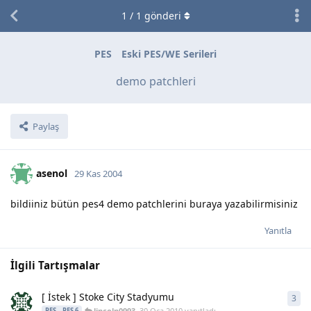
1
/
1
gönderi
PES
Eski PES/WE Serileri
demo patchleri
Paylaş
asenol
29 Kas 2004
bildiiniz bütün pes4 demo patchlerini buraya yazabilirmisiniz
Yanıtla
İlgili Tartışmalar
[ İstek ] Stoke City Stadyumu
3
3
ya
lincoln0993
,
30 Oca 2010
yanıtladı
PES
PES 6