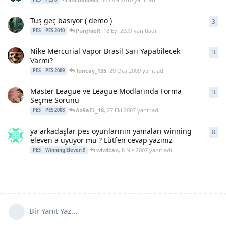
Tuş geç basıyor ( demo )
3
3
ya
PunJhieR
,
18 Eyl 2009
yanıtladı
PES
PES 2010
Nike Mercurial Vapor Brasil Sarı Yapabilecek
3
3
ya
Varmı?
Tuncay_135
,
29 Oca 2009
yanıtladı
PES
PES 2009
Master League ve League Modlarında Forma
3
3
ya
Seçme Sorunu
AzRaEL_18
,
27 Eki 2007
yanıtladı
PES
PES 2008
ya arkadaşlar pes oyunlarının yamaları winning
8
8
ya
eleven a uyuyor mu ? Lütfen cevap yazınız
wiwican
,
8 Nis 2007
yanıtladı
PES
Winning Eleven 9
Bir Yanıt Yaz...