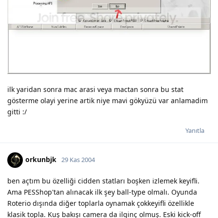
ilk yaridan sonra mac arasi veya mactan sonra bu stat
gösterme olayi yerine artik niye mavi gökyüzü var anlamadim
gitti :/
Yanıtla
orkunbjk
29 Kas 2004
ben açtım bu özelliği cidden statları boşken izlemek keyifli.
Ama PESShop'tan alınacak ilk şey ball-type olmalı. Oyunda
Roterio dışında diğer toplarla oynamak çokkeyifli özellikle
klasik topla. Kuş bakışı camera da ilginç olmuş. Eski kick-off