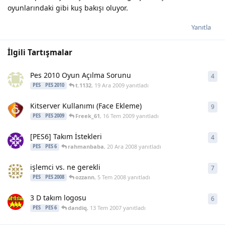
oyunlarındaki gibi kuş bakışı oluyor.
Yanıtla
İlgili Tartışmalar
Pes 2010 Oyun Açılma Sorunu
4
4
ya
t.1132
,
19 Ara 2009
yanıtladı
PES
PES 2010
Kitserver Kullanımı (Face Ekleme)
9
9
ya
Freek_61
,
16 Tem 2009
yanıtladı
PES
PES 2009
[PES6] Takım İstekleri
4
4
ya
rahmanbaba
,
20 Ara 2008
yanıtladı
PES
PES 6
işlemci vs. ne gerekli
7
7
ya
ozzann
,
5 Tem 2008
yanıtladı
PES
PES 2008
3 D takım logosu
6
6
ya
dandiq
,
13 Tem 2007
yanıtladı
PES
PES 6