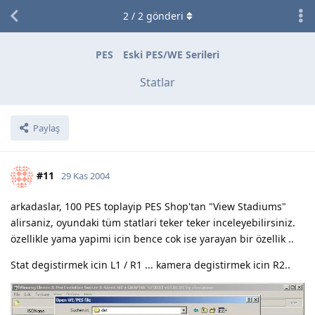
2
/
2
gönderi
PES
Eski PES/WE Serileri
Statlar
Paylaş
#11
29 Kas 2004
arkadaslar, 100 PES toplayip PES Shop'tan "View Stadiums"
alirsaniz, oyundaki tüm statlari teker teker inceleyebilirsiniz.
özellikle yama yapimi icin bence cok ise yarayan bir özellik ..
Stat degistirmek icin L1 / R1 ... kamera degistirmek icin R2..