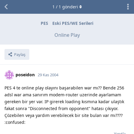
1
/
1
gönderi
PES
Eski PES/WE Serileri
Online Play
Paylaş
poseidon
29 Kas 2004
PES 4 te online play olayını başarabilen war mı?? Bende 256
adsl war ama sanırım modem-router uzerinde ayarlamam
gereken bir yer var. IP girerek loading kısmına kadar ulaştık
fakat sonra "Disconnected from opponent" hatası çıkıyor.
Çözebilen veya yardım verebilecek bir site bulan var mı????
:confused:
Yanıtla