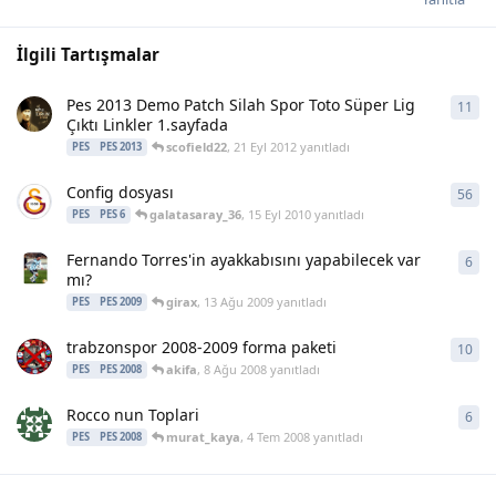
İlgili Tartışmalar
Pes 2013 Demo Patch Silah Spor Toto Süper Lig
11
11
y
Çıktı Linkler 1.sayfada
scofield22
,
21 Eyl 2012
yanıtladı
PES
PES 2013
Config dosyası
56
56
y
galatasaray_36
,
15 Eyl 2010
yanıtladı
PES
PES 6
Fernando Torres'in ayakkabısını yapabilecek var
6
6
ya
mı?
girax
,
13 Ağu 2009
yanıtladı
PES
PES 2009
trabzonspor 2008-2009 forma paketi
10
10
y
akifa
,
8 Ağu 2008
yanıtladı
PES
PES 2008
Rocco nun Toplari
6
6
ya
murat_kaya
,
4 Tem 2008
yanıtladı
PES
PES 2008