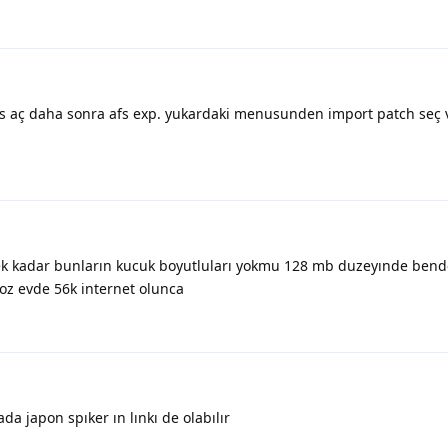
afs aç daha sonra afs exp. yukardaki menusunden import patch seç 
sek kadar bunların kucuk boyutluları yokmu 128 mb duzeyınde bend
yoz evde 56k internet olunca
ada japon spıker ın lınkı de olabılır