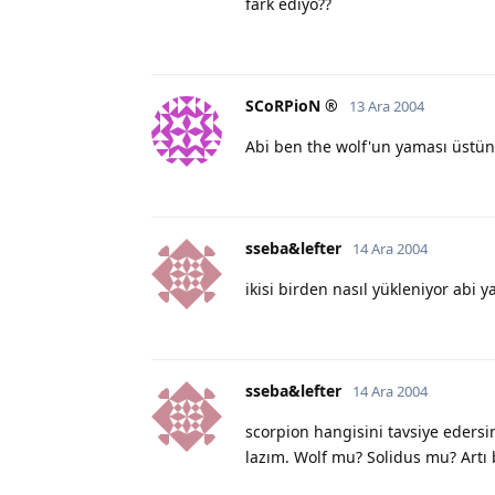
fark ediyo??
SCoRPioN ®
13 Ara 2004
Abi ben the wolf'un yaması üstü
sseba&lefter
14 Ara 2004
ikisi birden nasıl yükleniyor abi y
sseba&lefter
14 Ara 2004
scorpion hangisini tavsiye edersi
lazım. Wolf mu? Solidus mu? Artı