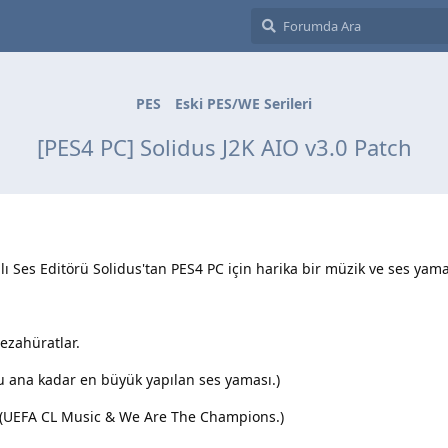
PES
Eski PES/WE Serileri
[PES4 PC] Solidus J2K AIO v3.0 Patch
 Ses Editörü Solidus'tan PES4 PC için harika bir müzik ve ses yama
tezahüratlar.
Şu ana kadar en büyük yapılan ses yaması.)
i. (UEFA CL Music & We Are The Champions.)