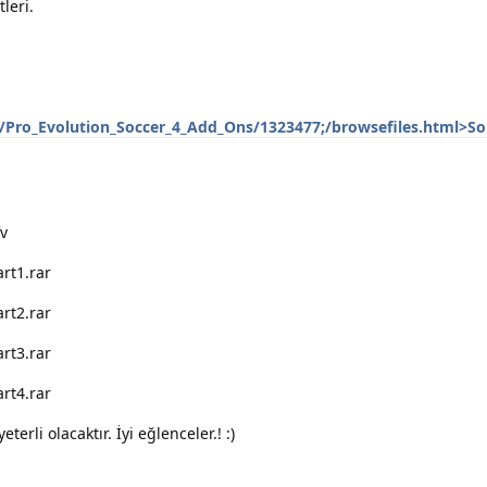
leri.
om/Pro_Evolution_Soccer_4_Add_Ons/1323477;/browsefiles.html>So
fv
art1.rar
art2.rar
art3.rar
art4.rar
erli olacaktır. İyi eğlenceler.! :)