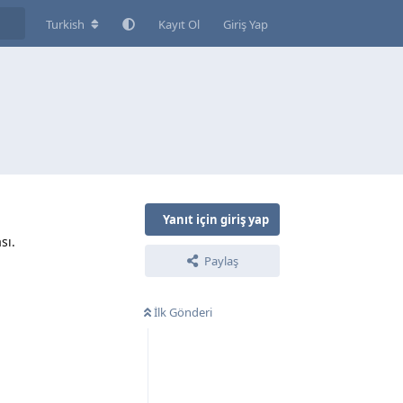
Turkish
Kayıt Ol
Giriş Yap
Yanıt için giriş yap
sı.
Paylaş
İlk Gönderi