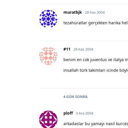
muratbjk
28 Kas 2004
tezahüratlar gerçekten harika hele
#11
28 Kas 2004
benim en cok juventus ve italya mil
insallah türk takimlari icinde böyl
4 GÜN
SONRA
ploff
3 Ara 2004
arkadaslar bu yamayı nasıl kurcez