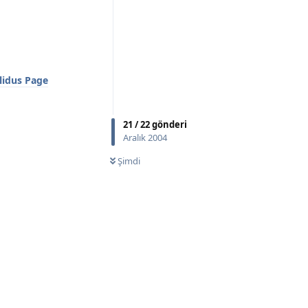
lidus Page
21
/
22
gönderi
Aralık 2004
Şimdi
Yanıtla