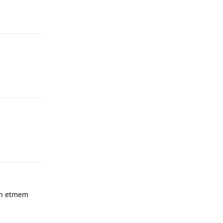
Yanıtla
Yanıtla
Yanıtla
cih etmem