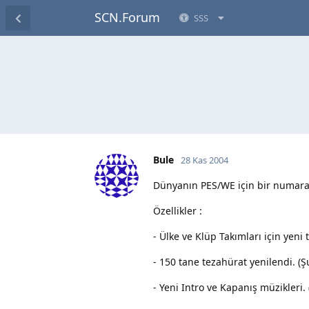
SCN.Forum
SSS
Bule
28 Kas 2004
Dünyanın PES/WE için bir numaralı
Özellikler :
- Ülke ve Klüp Takımları için yeni 
- 150 tane tezahürat yenilendi. (
- Yeni Intro ve Kapanış müzikler