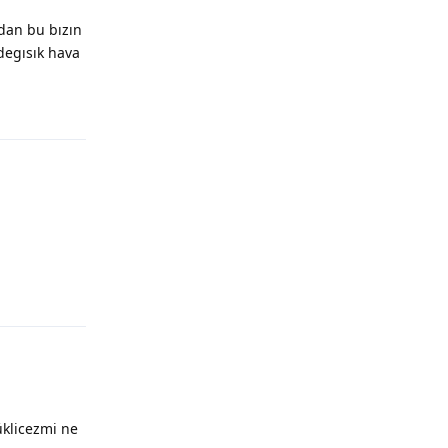
dan bu bızın
degısık hava
Yanıtla
Yanıtla
üklicezmi ne