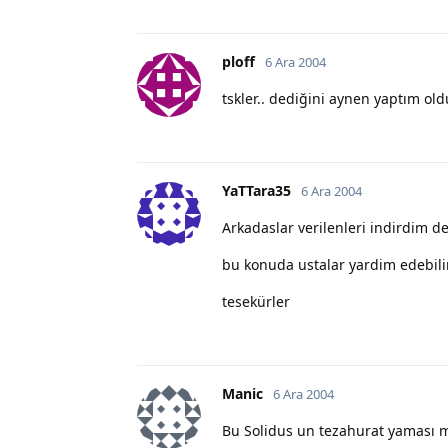
ploff
6 Ara 2004
tskler.. dediğini aynen yaptım old
YaTTara35
6 Ara 2004
Arkadaslar verilenleri indirdim de
bu konuda ustalar yardim edebili
tesekürler
Manic
6 Ara 2004
Bu Solidus un tezahurat yaması mı