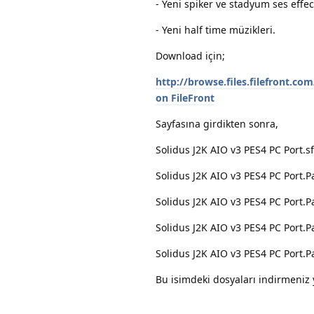
- Yeni spiker ve stadyum ses effect
- Yeni half time müzikleri.
Download için;
http://browse.files.filefront.c
on FileFront
Sayfasına girdikten sonra,
Solidus J2K AIO v3 PES4 PC Port.s
Solidus J2K AIO v3 PES4 PC Port.P
Solidus J2K AIO v3 PES4 PC Port.P
Solidus J2K AIO v3 PES4 PC Port.P
Solidus J2K AIO v3 PES4 PC Port.P
Bu isimdeki dosyaları indirmeniz yet