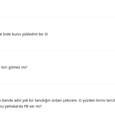
ne bide bunu yükledim be :D
a biri gitmez mi?
n bende adsl yok bir tanıdığın ordan çekicem. O yüzden birini ter
 bu yamalarda FB var mı?