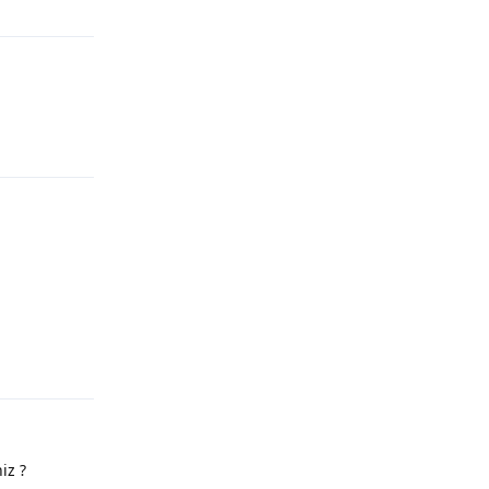
Yanıtla
Yanıtla
Yanıtla
iz ?