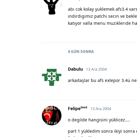
abı cok kolay yuklemek afs3.4 va
ındırdıgımız patchı secın ve bek
katıyor valla menu muzıklerıde ha
4 GÜN
SONRA
Dabulu
13 Ara 2004
arkadaşlar bu afs exlepor 3.4ü 
Felipe²°°³
13 Ara 2004
o degilde hangisini yüklicez....
part 1 yükledim sonra ikiyi sonr