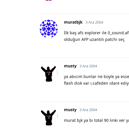
muratbjk
3 Ara 2004
İlk baş afs explorer ile 0_sound.
olduğun AFP uzantılı patchi seç
musty
3 Ara 2004
ya abıcım bunlar ne boyle ya es
flash dısk var ı.cafeden ıdare edı
musty
3 Ara 2004
murat bjk ya bı total 90 lınkı ver y