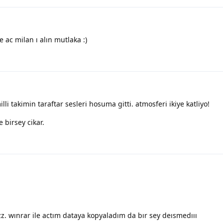
 ac milan ı alın mutlaka :)
li takimin taraftar sesleri hosuma gitti. atmosferi ikiye katliyo!
e birsey cikar.
z. wınrar ile actım dataya kopyaladım da bır sey deısmedııı