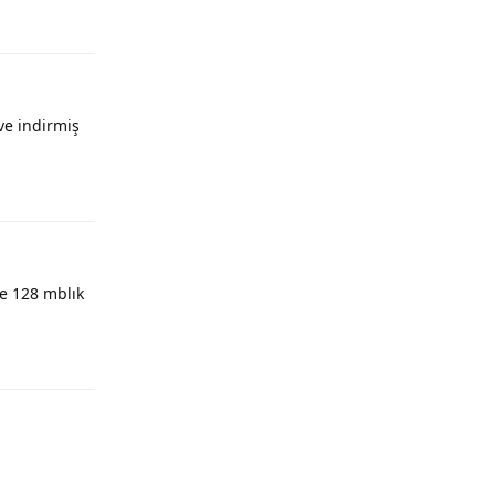
Yanıtla
ve indirmiş
Yanıtla
e 128 mblık
Yanıtla