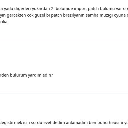
rsa yada dıgerlerı yukardan 2. bolumde ımport patch bolumu var or
leyın gercekten cok guzel bı patch brezılyanın samba muzıgı oyuna 
rıka
nerden bulurum yardım edin?
a degistirmek icin sordu evet dedim anlamadim ben bunu heüsini y