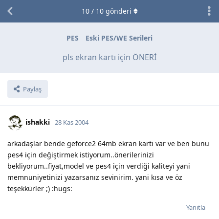
10
/
10
gönderi
PES
Eski PES/WE Serileri
pls ekran kartı için ÖNERİ
Paylaş
ishakki
28 Kas 2004
arkadaşlar bende geforce2 64mb ekran kartı var ve ben bunu
pes4 için değiştirmek istiyorum..önerilerinizi
bekliyorum..fiyat,model ve pes4 için verdiği kaliteyi yani
memnuniyetinizi yazarsanız sevinirim. yani kısa ve öz
teşekkürler ;) :hugs:
Yanıtla