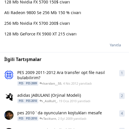
128 Mb Nvidia FX 5700 150$ civarı
Ati Radeon 9800 Se 256 Mb 150 % civarı
256 Mb Nvidia FX 5700 200$ civarı
128 Mb GeForce FX 5900 XT 215 civarı
Yanıtla
İlgili Tartışmalar
PES 2009 2011-2012 Ara transfer opt file nasıl
1
1
ya
bulabilirim?
karslan__55
,
4 Nis 2012
yanıtladı
PES
PES 2009
adidas JABULANI (Orjinal Modeli)
2
2
ya
_AsiRuH_
,
19 Oca 2010
yanıtladı
PES
PES 2010
pes 2010 ' da oyuncuların koştukları mesafe
4
4
ya
Taciturn
,
2 Eyl 2009
yanıtladı
PES
PES 2010