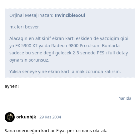
Orjinal Mesajı Yazan:
InvincibleSoul
mx leri bosver.
Alacagin en alt sinif ekran karti eskiden de yazdigim gibi
ya FX 5900 XT ya da Radeon 9800 Pro olsun. Bunlarla
sadece bu sene degil gelecek 2-3 senede PES i full detay
oynarsin sorunsuz.
Yoksa seneye yine ekran karti almak zorunda kalirsin.
aynen!
Yanıtla
orkunbjk
29 Kas 2004
Sana önericeğim kartlar Fiyat performans olarak.