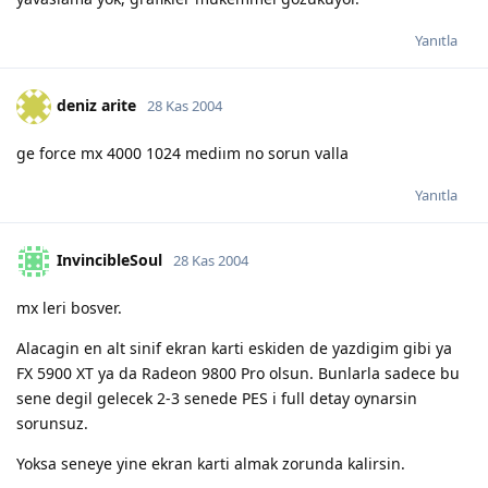
Yanıtla
deniz arite
28 Kas 2004
ge force mx 4000 1024 mediım no sorun valla
Yanıtla
InvincibleSoul
28 Kas 2004
mx leri bosver.
Alacagin en alt sinif ekran karti eskiden de yazdigim gibi ya
FX 5900 XT ya da Radeon 9800 Pro olsun. Bunlarla sadece bu
sene degil gelecek 2-3 senede PES i full detay oynarsin
sorunsuz.
Yoksa seneye yine ekran karti almak zorunda kalirsin.