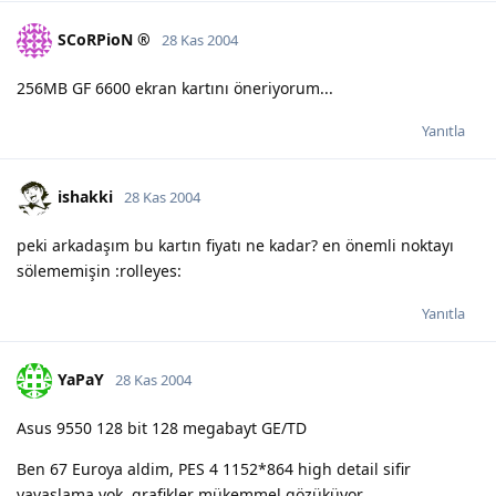
SCoRPioN ®
28 Kas 2004
256MB GF 6600 ekran kartını öneriyorum...
Yanıtla
ishakki
28 Kas 2004
peki arkadaşım bu kartın fiyatı ne kadar? en önemli noktayı
sölememişin :rolleyes:
Yanıtla
YaPaY
28 Kas 2004
Asus 9550 128 bit 128 megabayt GE/TD
Ben 67 Euroya aldim, PES 4 1152*864 high detail sifir
yavaslama yok, grafikler mükemmel gözüküyor.