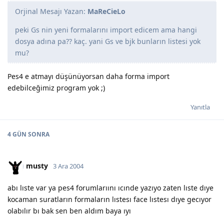
Orjinal Mesajı Yazan:
MaReCieLo
peki Gs nin yeni formalarını import edicem ama hangi
dosya adına pa?? kaç. yani Gs ve bjk bunların listesi yok
mu?
Pes4 e atmayı düşünüyorsan daha forma import
edebilceğimiz program yok ;)
Yanıtla
4 GÜN
SONRA
musty
3 Ara 2004
abı lıste var ya pes4 forumlarıını ıcınde yazıyo zaten lıste dıye
kocaman suratların formaların lıstesı face lıstesı dıye gecıyor
olabılır bı bak sen ben aldım baya ıyı