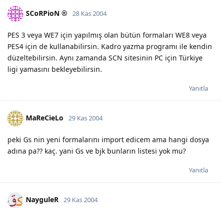
SCoRPioN ®
28 Kas 2004
PES 3 veya WE7 için yapılmış olan bütün formaları WE8 veya
PES4 için de kullanabilirsin. Kadro yazma programı ile kendin
düzeltebilirsin. Aynı zamanda SCN sitesinin PC için Türkiye
ligi yamasını bekleyebilirsin.
Yanıtla
MaReCieLo
29 Kas 2004
peki Gs nin yeni formalarını import edicem ama hangi dosya
adına pa?? kaç. yani Gs ve bjk bunların listesi yok mu?
Yanıtla
NayguleR
29 Kas 2004