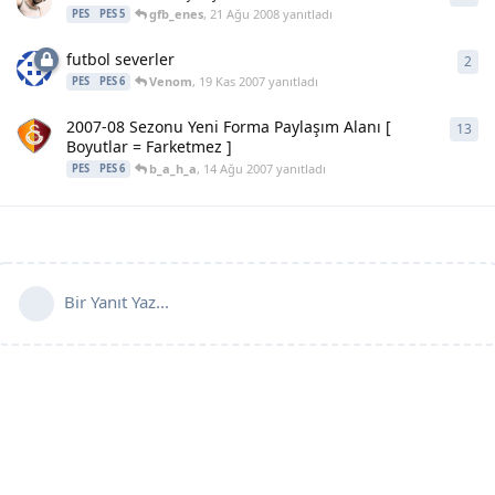
gfb_enes
,
21 Ağu 2008
yanıtladı
PES
PES 5
futbol severler
2
2
ya
Venom
,
19 Kas 2007
yanıtladı
PES
PES 6
2007-08 Sezonu Yeni Forma Paylaşım Alanı [
13
13
y
Boyutlar = Farketmez ]
b_a_h_a
,
14 Ağu 2007
yanıtladı
PES
PES 6
Bir Yanıt Yaz...