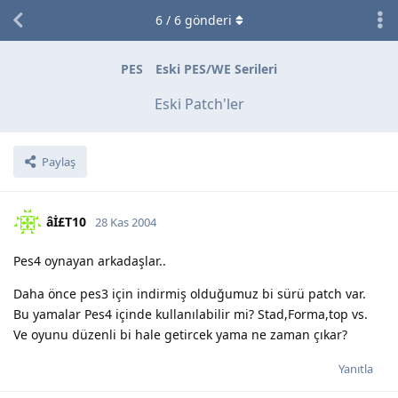
6
/
6
gönderi
PES
Eski PES/WE Serileri
Eski Patch'ler
Paylaş
âİ£T10
28 Kas 2004
Pes4 oynayan arkadaşlar..
Daha önce pes3 için indirmiş olduğumuz bi sürü patch var.
Bu yamalar Pes4 içinde kullanılabilir mi? Stad,Forma,top vs.
Ve oyunu düzenli bi hale getircek yama ne zaman çıkar?
Yanıtla