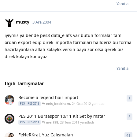
Yanıtla
musty
3 Ara 2004
ıyıymıs ya bende pes3 data_e afs var butun formalar tam
ordan export edıp dırek ımportla formaları hallderız bu forma
hazırlayanlara allah kolaylık versın baya zor olsa gerek bız
dırek kolaya konuyoz
Yanıtla
İlgili Tartışmalar
Become a legend hair import
1
1
ya
enis_beckham
,
24 Oca 2012
yanıtladı
PES
PES 2012
PES 2011 Bursaspor 10/11 Kit Set by mstar
5
5
ya
mert98
,
28 Tem 2011
yanıtladı
PES
PES 2011
FeNeRKraL Yüz Çalışmaları
41
41
y