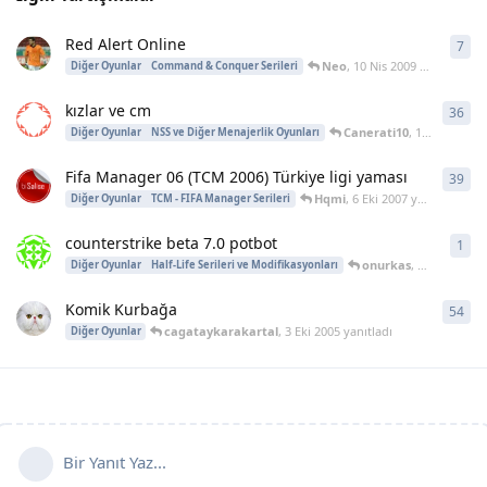
Red Alert Online
7
7
ya
Neo
,
10 Nis 2009
yanıtladı
Diğer Oyunlar
Command & Conquer Serileri
kızlar ve cm
36
36
y
Canerati10
,
17 May 2008
Diğer Oyunlar
NSS ve Diğer Menajerlik Oyunları
Fifa Manager 06 (TCM 2006) Türkiye ligi yaması
39
39
y
Hqmi
,
6 Eki 2007
yanıtladı
Diğer Oyunlar
TCM - FIFA Manager Serileri
counterstrike beta 7.0 potbot
1
1
ya
onurkas
,
24 Oca 2007
Diğer Oyunlar
Half-Life Serileri ve Modifikasyonları
Komik Kurbağa
54
54
y
cagataykarakartal
,
3 Eki 2005
yanıtladı
Diğer Oyunlar
Bir Yanıt Yaz...