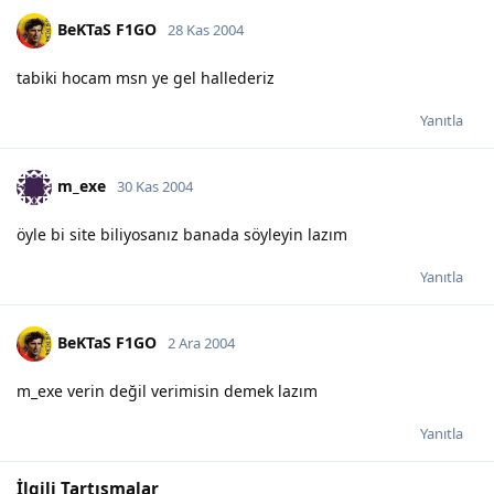
BeKTaS F1GO
28 Kas 2004
tabiki hocam msn ye gel hallederiz
Yanıtla
m_exe
30 Kas 2004
öyle bi site biliyosanız banada söyleyin lazım
Yanıtla
BeKTaS F1GO
2 Ara 2004
m_exe verin değil verimisin demek lazım
Yanıtla
İlgili Tartışmalar