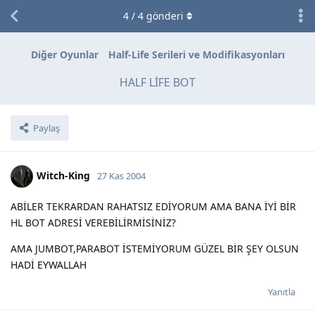
4
/
4
gönderi
Diğer Oyunlar
Half-Life Serileri ve Modifikasyonları
HALF LİFE BOT
Paylaş
Witch-King
27 Kas 2004
ABİLER TEKRARDAN RAHATSIZ EDİYORUM AMA BANA İYİ BİR
HL BOT ADRESİ VEREBİLİRMİSİNİZ?
AMA JUMBOT,PARABOT İSTEMİYORUM GÜZEL BİR ŞEY OLSUN
HADİ EYWALLAH
Yanıtla