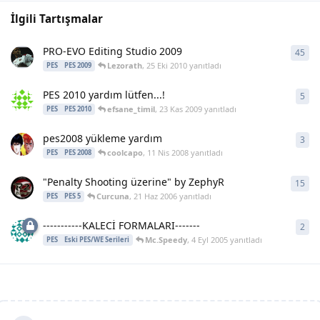
İlgili Tartışmalar
PRO-EVO Editing Studio 2009
45
45
y
Lezorath
,
25 Eki 2010
yanıtladı
PES
PES 2009
PES 2010 yardım lütfen...!
5
5
ya
efsane_timil
,
23 Kas 2009
yanıtladı
PES
PES 2010
pes2008 yükleme yardım
3
3
ya
coolcapo
,
11 Nis 2008
yanıtladı
PES
PES 2008
"Penalty Shooting üzerine" by ZephyR
15
15
y
Curcuna
,
21 Haz 2006
yanıtladı
PES
PES 5
-----------KALECİ FORMALARI-------
2
2
ya
Mc.Speedy
,
4 Eyl 2005
yanıtladı
PES
Eski PES/WE Serileri