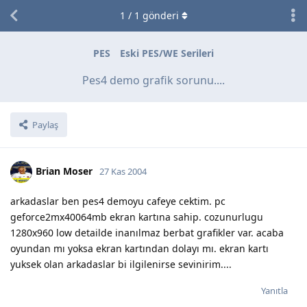
1
/
1
gönderi
PES
Eski PES/WE Serileri
Pes4 demo grafik sorunu....
Paylaş
Brian Moser
27 Kas 2004
arkadaslar ben pes4 demoyu cafeye cektim. pc
geforce2mx40064mb ekran kartına sahip. cozunurlugu
1280x960 low detailde inanılmaz berbat grafikler var. acaba
oyundan mı yoksa ekran kartından dolayı mı. ekran kartı
yuksek olan arkadaslar bi ilgilenirse sevinirim....
Yanıtla