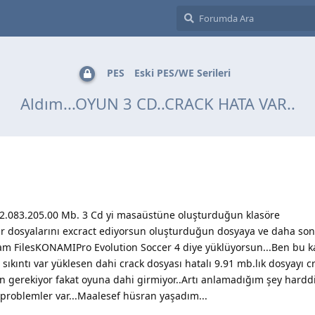
PES
Eski PES/WE Serileri
Aldım...OYUN 3 CD..CRACK HATA VAR..
u 2.083.205.00 Mb. 3 Cd yi masaüstüne oluşturduğun klasöre
ar dosyalarını excract ediyorsun oluşturduğun dosyaya ve daha so
ram FilesKONAMIPro Evolution Soccer 4 diye yüklüyorsun...Ben bu k
ıkıntı var yüklesen dahi crack dosyası hatalı 9.91 mb.lık dosyayı c
 gerekiyor fakat oyuna dahi girmiyor..Artı anlamadığım şey hardd
roblemler var...Maalesef hüsran yaşadım...