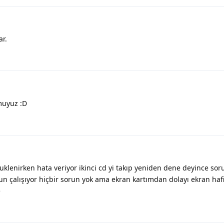
ar.
muyuz :D
yuklenirken hata veriyor ikinci cd yi takıp yeniden dene deyince so
n çalışıyor hiçbir sorun yok ama ekran kartımdan dolayı ekran hafif
e