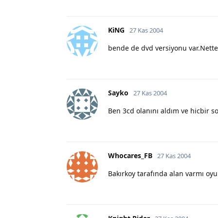
KiNG
27 Kas 2004
bende de dvd versiyonu var.Netten
Sayko
27 Kas 2004
Ben 3cd olanını aldım ve hicbir s
Whocares_FB
27 Kas 2004
Bakırkoy tarafında alan varmı oy