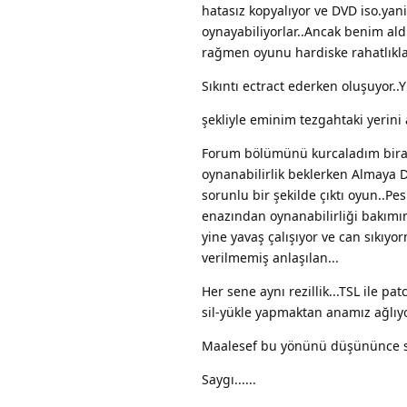
hatasız kopyalıyor ve DVD iso.yan
oynayabiliyorlar..Ancak benim al
rağmen oyunu hardiske rahatlıkla
Sıkıntı ectract ederken oluşuyor..
şekliyle eminim tezgahtaki yerini
Forum bölümünü kurcaladım biraz
oynanabilirlik beklerken Almaya
sorunlu bir şekilde çıktı oyun..Pes
enazından oynanabilirliği bakımı
yine yavaş çalışıyor ve can sıkıyo
verilmemiş anlaşılan...
Her sene aynı rezillik...TSL ile 
sil-yükle yapmaktan anamız ağlıyor
Maalesef bu yönünü düşününce sıkı
Saygı......