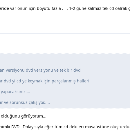
ide var onun için boyutu fazla . . . 1-2 güne kalmaz tek cd oalrak 
an versiyonu dvd versiyonu ve tek bir dvd
lar dvd yi cd ye koymak için parçalanmış halleri
 yapacaksınız....
ve sorunsuz çalışıyor.....
 olduğunu görüyorum...
enimki DVD...Dolayısıyla eğer tüm cd dekileri masaüstüne oluşturd