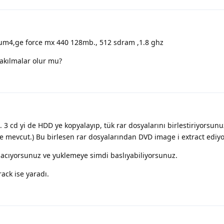
um4,ge force mx 440 128mb., 512 sdram ,1.8 ghz
akılmalar olur mu?
 3 cd yi de HDD ye kopyalayıp, tük rar dosyalarını birlestiriyorsunu
ilde mevcut.) Bu birlesen rar dosyalarından DVD image i extract ediy
 acıyorsunuz ve yuklemeye simdi baslıyabiliyorsunuz.
ack ise yaradı.