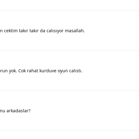
 cektim takır takır da calısıyor masallah.
orun yok. Cok rahat kurduve oyun calıstı.
unu arkadaslar?