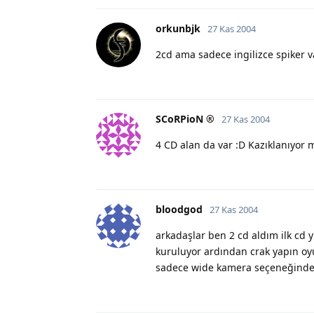
orkunbjk
27 Kas 2004
2cd ama sadece ingilizce spiker v
SCoRPioN ®
27 Kas 2004
4 CD alan da var :D Kazıklanıyor 
bloodgod
27 Kas 2004
arkadaşlar ben 2 cd aldım ilk cd 
kuruluyor ardından crak yapın oyu
sadece wide kamera seçeneğind