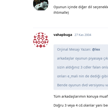
Oyunun içinde diğer dil seçenekler
ihtimalle)
vahapbuga
27 Kas 2004
Orjinal Mesajı Yazan:
@lex
arkadaşlar oyunun piyasaya çık
sizin aldığınız 3 cdler falan on
onları e_mali nin de dediği gibi
Bende oyunun dvd versiyonu var 
Tüm arkadaşlarımın konuya muaf
Doğru 3 veya 4 cd.olanlar yani b