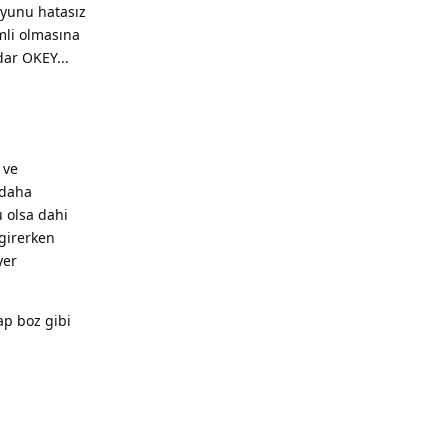
oyunu hatasız
mli olmasına
ar OKEY...
 ve
 daha
u olsa dahi
girerken
yer
ap boz gibi