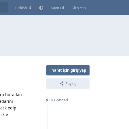
Turkish
Kayıt Ol
Giriş Yap
Yanıt için giriş yap
Paylaş
nra buradan
İlk Gönderi
adarını
rack edip
isk e