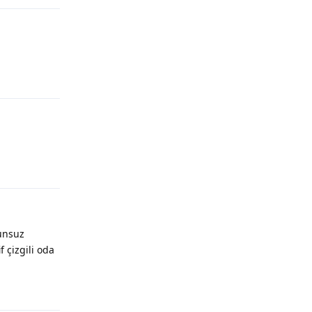
Yanıtla
Yanıtla
runsuz
 çizgili oda
Yanıtla