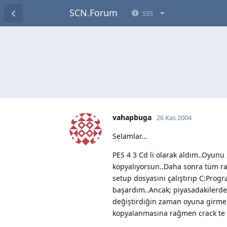
SCN.Forum
SSS
vahapbuga
26 Kas 2004
Selamlar...
PES 4 3 Cd li olarak aldım..Oyun
kopyalıyorsun..Daha sonra tüm r
setup dosyasını çalıştırıp C:Prog
başardım..Ancak; piyasadakilerde s
değiştirdiğin zaman oyuna girmen
kopyalanmasına rağmen crack te p