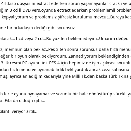
i 4rld.iso dosyasını extract ederken sorun yaşamayanlar crack i ve 
dığım 3 cd li DVD vers.oyunda ectract ederken problemlemli proble
 kopyalıyorum ve problemsiz şifresiz kurulumu mevcut..Buraya kad
Yine bir arkadaşın dediği gibi sorunsuz
 alacak...1 cd veya 2 cd...Bu yüzden beklemedeyim..Umarım değer..
, memnun olan pek az..Pes 3 ten sonra sorunsuz daha hızlı menü
 Değer bir oyun olarak bekliyordum. Zannediyorum beklendiğinden
 3 ilk resmi PC oyunu idi..PES 4 için hepimiz de işin açıkçası sorunl
ndan hızlı menü ve oynanabilirlik bekliyorduk ancak ceza sahasına 
rmuş, ayrıca anladığım kadarıyla yine Milli Tk.dan başka Türk Tk.na 
patch lerle oyunu oynayamaz ve sorunlu bir hale dönüştürüp sürekli y
..Fifa da olduğu gibi...
ntı veriyor artık...