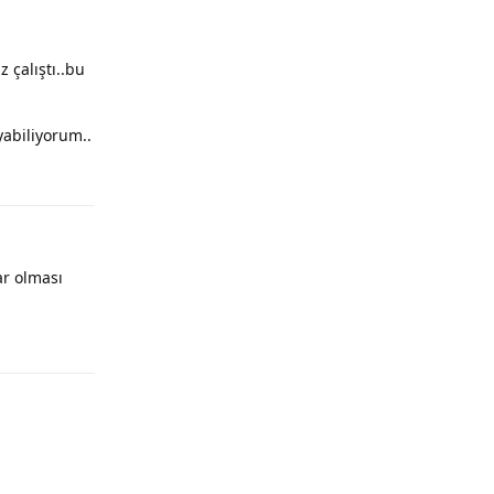
 çalıştı..bu
abiliyorum..
Yanıtla
ar olması
Yanıtla
Yanıtla