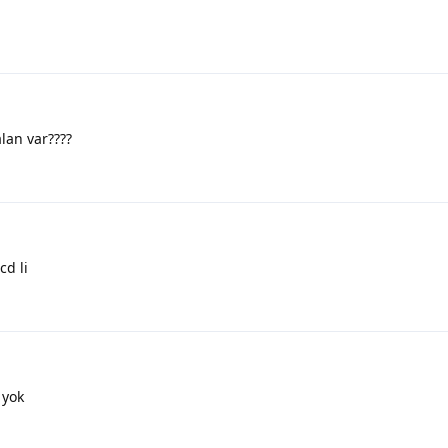
alan var????
cd li
 yok