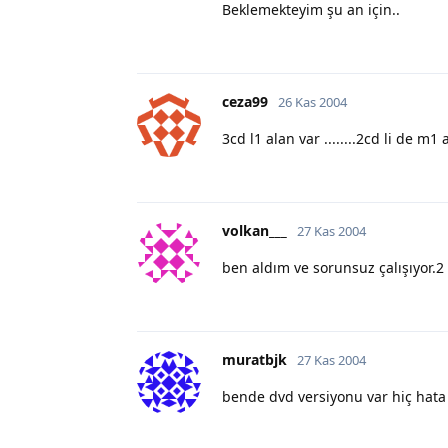
Beklemekteyim şu an için..
ceza99
26 Kas 2004
3cd l1 alan var ........2cd li de m1 
volkan___
27 Kas 2004
ben aldım ve sorunsuz çalışıyor.2 
muratbjk
27 Kas 2004
bende dvd versiyonu var hiç hata