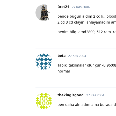
üret21
27 Kas 2004
bende bugün aldım 2 cd'li...blood
2 cd 3 cd olayını anlayamadım am
benim bilg. amd2800, 512 ram, r
beta
27 Kas 2004
Tabiki takılmalar olur çünkü 9600
normal
thekingisgood
27 Kas 2004
ben daha almadım ama burada da 3