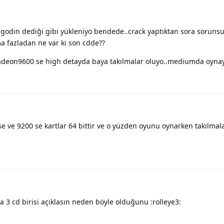
godın dediği gibi yükleniyo bendede..crack yaptıktan sora sorunsuz
a fazladan ne var ki son cdde??
adeon9600 se high detayda baya takılmalar oluyo..mediumda oynay
se ve 9200 se kartlar 64 bittir ve o yüzden oyunu oynarken takılmal
 cd birisi açıklasın neden böyle olduğunu :rolleye3: