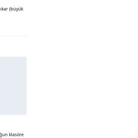
çıkar (büyük
Yanıtla
uğun klasöre