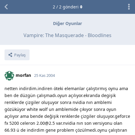
2
/
2
gönderi
Diğer Oyunlar
Vampire: The Masquerade - Bloodlines
Paylaş
morfan
25 Kas 2004
netten indirdim.indiren öteki elemanlar çalıştırmış oynu ama
ben de düzgün çalışmadı.oyun açılıyor.ekranda degişik
renklerde çizgiler oluşuyor sonra nvidia nın amblemi
gözüküyor white wolf un amblemide çıkıyor sonra oyun
açılıyor ama bende değişik renklerde çizgiler oluşuyor.geforce
fx 5200 celeron 2.00@2.5 var.nvidia nın son versiyonu olan
66.93 ü de indirdim gene problem çözülmedi.oynu çalıştıran