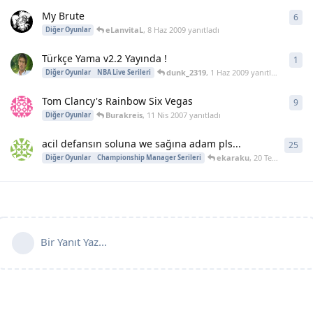
My Brute
6
6
ya
eLanvitaL
,
8 Haz 2009
yanıtladı
Diğer Oyunlar
Türkçe Yama v2.2 Yayında !
1
1
ya
dunk_2319
,
1 Haz 2009
yanıtladı
Diğer Oyunlar
NBA Live Serileri
Tom Clancy's Rainbow Six Vegas
9
9
ya
Burakreis
,
11 Nis 2007
yanıtladı
Diğer Oyunlar
acil defansın soluna we sağına adam pls...
25
25
y
ekaraku
,
20 Tem 2004
yanı
Diğer Oyunlar
Championship Manager Serileri
Bir Yanıt Yaz...