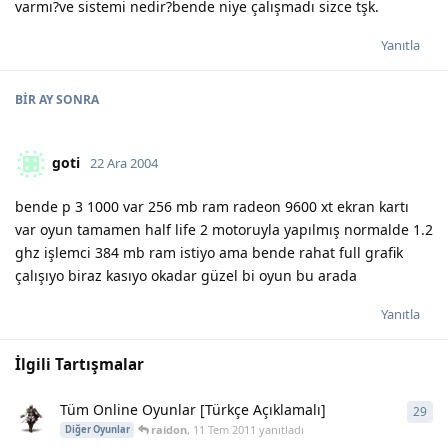
varmı?ve sistemi nedir?bende niye çalışmadı sizce tşk.
Yanıtla
BIR AY
SONRA
goti
22 Ara 2004
bende p 3 1000 var 256 mb ram radeon 9600 xt ekran kartı
var oyun tamamen half life 2 motoruyla yapılmış normalde 1.2
ghz işlemci 384 mb ram istiyo ama bende rahat full grafik
çalışıyo biraz kasıyo okadar güzel bi oyun bu arada
Yanıtla
İlgili Tartışmalar
Tüm Online Oyunlar [Türkçe Açıklamalı]
29
29
y
raidon
,
11 Tem 2011
yanıtladı
Diğer Oyunlar