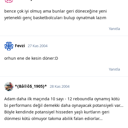
bence çok iyi olmuş ama bunlar geri döneceğine yeni
yetenekli genç basketbolcuları bulup oynatmak lazım
Yanıtla
Fevzi
27 Kas 2004
orhun ene de kesin döner:D
Yanıtla
*{Bå®ô$_1905}*
28 Kas 2004
Adam daha ilk maçında 10 sayı - 12 reboundla oynamış kötü
bi performans değil demekki daha oynayacak potansiyeli var...
Böyle kendinde potansiyel hisseden yaşlı kurtların geri
dönmesi kötü olmuyor takıma abilik falan ediorlar...