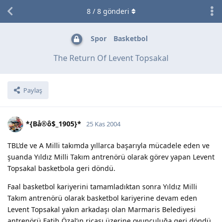
8
/
8
gönderi
Spor
Basketbol
The Return Of Levent Topsakal
Paylaş
*{Bå®ô$_1905}*
25 Kas 2004
TBL’de ve A Milli takımda yıllarca başarıyla mücadele eden ve
şuanda Yıldız Milli Takım antrenörü olarak görev yapan Levent
Topsakal basketbola geri döndü.
Faal basketbol kariyerini tamamladıktan sonra Yıldız Milli
Takım antrenörü olarak basketbol kariyerine devam eden
Levent Topsakal yakın arkadaşı olan Marmaris Belediyesi
antrenörü Fatih Özal’ın ricası üzerine oyunculuğa geri döndü.