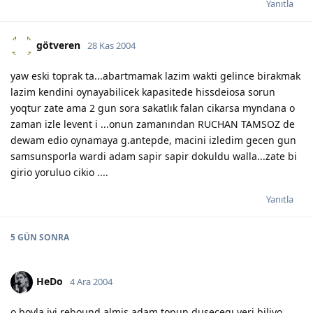
Yanıtla
götveren
28 Kas 2004
yaw eski toprak ta...abartmamak lazim wakti gelince birakmak
lazim kendini oynayabilicek kapasitede hissdeiosa sorun
yoqtur zate ama 2 gun sora sakatlık falan cikarsa myndana o
zaman izle levent i ...onun zamanından RUCHAN TAMSOZ de
dewam edio oynamaya g.antepde, macini izledim gecen gun
samsunsporla wardi adam sapir sapir dokuldu walla...zate bi
girio yoruluo cikio ....
Yanıtla
5 GÜN
SONRA
HeDo
4 Ara 2004
o boyla iyi rebound almis adam topun dusecegı yeri biliyo