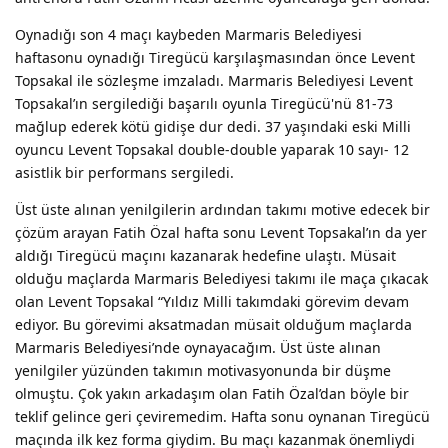
Oynadığı son 4 maçı kaybeden Marmaris Belediyesi
haftasonu oynadığı Tiregücü karşılaşmasından önce Levent
Topsakal ile sözleşme imzaladı. Marmaris Belediyesi Levent
Topsakal’ın sergilediği başarılı oyunla Tiregücü'nü 81-73
mağlup ederek kötü gidişe dur dedi. 37 yaşındaki eski Milli
oyuncu Levent Topsakal double-double yaparak 10 sayı- 12
asistlik bir performans sergiledi.
Üst üste alınan yenilgilerin ardından takımı motive edecek bir
çözüm arayan Fatih Özal hafta sonu Levent Topsakal’ın da yer
aldığı Tiregücü maçını kazanarak hedefine ulaştı. Müsait
olduğu maçlarda Marmaris Belediyesi takımı ile maça çıkacak
olan Levent Topsakal “Yıldız Milli takımdaki görevim devam
ediyor. Bu görevimi aksatmadan müsait olduğum maçlarda
Marmaris Belediyesi’nde oynayacağım. Üst üste alınan
yenilgiler yüzünden takımın motivasyonunda bir düşme
olmuştu. Çok yakın arkadaşım olan Fatih Özal’dan böyle bir
teklif gelince geri çeviremedim. Hafta sonu oynanan Tiregücü
maçında ilk kez forma giydim. Bu maçı kazanmak önemliydi