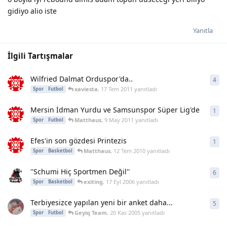
gidiyo alio iste
Yanıtla
İlgili Tartışmalar
Wilfried Dalmat Orduspor'da..
4
4
ya
xaviesta
,
17 Tem 2011
yanıtladı
Spor
Futbol
Mersin İdman Yurdu ve Samsunspor Süper Lig'de
1
1
ya
Matthaus
,
9 May 2011
yanıtladı
Spor
Futbol
Efes'in son gözdesi Printezis
1
1
ya
Matthaus
,
12 Tem 2010
yanıtladı
Spor
Basketbol
''Schumi Hiç Sportmen Değil''
6
6
ya
exiting
,
17 Eyl 2006
yanıtladı
Spor
Basketbol
Terbiyesizce yapılan yeni bir anket daha...
5
5
ya
Geyiq Team
,
20 Kas 2005
yanıtladı
Spor
Futbol