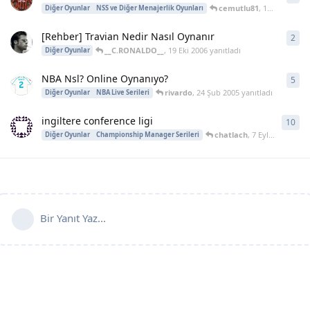
cemutlu81
,
12 Kas 2008
y
Diğer Oyunlar
NSS ve Diğer Menajerlik Oyunları
[Rehber] Travian Nedir Nasıl Oynanır
2
2
ya
__C.RONALDO__
,
19 Eki 2006
yanıtladı
Diğer Oyunlar
NBA Nsl? Online Oynanıyo?
5
5
ya
rivardo
,
24 Şub 2005
yanıtladı
Diğer Oyunlar
NBA Live Serileri
ingiltere conference ligi
10
10
y
chatlach
,
7 Eyl 2004
yanıtl
Diğer Oyunlar
Championship Manager Serileri
Bir Yanıt Yaz...