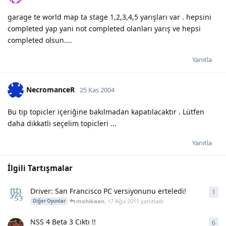
garage te world map ta stage 1,2,3,4,5 yarışları var . hepsini
completed yap yani not completed olanları yarış ve hepsi
completed olsun....
Yanıtla
NecromanceR
25 Kas 2004
Bu tip topicler içeriğine bakılmadan kapatılacaktır . Lütfen
daha dikkatli seçelim topicleri ...
Yanıtla
İlgili Tartışmalar
Driver: San Francisco PC versiyonunu erteledi!
1
1
ya
mohikaan
,
17 Ağu 2011
yanıtladı
Diğer Oyunlar
NSS 4 Beta 3 Cıktı !!
6
6
ya