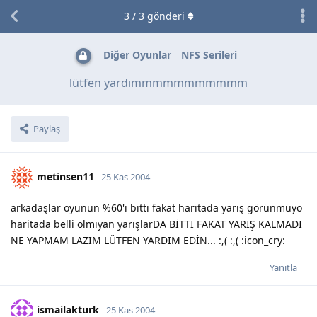
3
/
3
gönderi
Diğer Oyunlar
NFS Serileri
lütfen yardımmmmmmmmmmm
Paylaş
metinsen11
25 Kas 2004
arkadaşlar oyunun %60'ı bitti fakat haritada yarış görünmüyo
haritada belli olmıyan yarışlarDA BİTTİ FAKAT YARIŞ KALMADI
NE YAPMAM LAZIM LÜTFEN YARDIM EDİN... :,( :,( :icon_cry:
Yanıtla
ismailakturk
25 Kas 2004