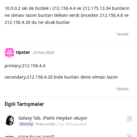
10.0.0.2 oki de bizdek i 212.156.4.4 ve 212.175.13.34 bunların
ne olması lazım bunları telkom verdi önceden 212.156.4.6 ve
212.156.4.30 du ne olcak bunlar
Yanıtla
tipster
24 Kas 2004
primary:212.156.4.4
secondary:212.156.4.20 bide bunları dene olması lazım
Yanıtla
İlgili Tartışmalar
Galaxy Tab, iPad'e meydan okuyor
1
1
ya
Burak495
,
5 Eyl 2010
yanıtladı
Teknoloji
sizce bu pc nasıl?