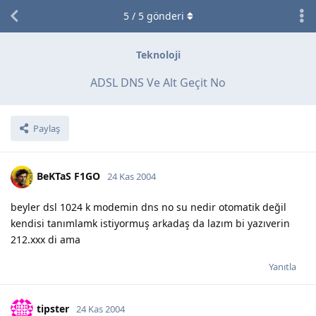
5
/
5
gönderi
Teknoloji
ADSL DNS Ve Alt Geçit No
Paylaş
BeKTaS F1GO
24 Kas 2004
beyler dsl 1024 k modemin dns no su nedir otomatik değil
kendisi tanımlamk istiyormuş arkadaş da lazım bi yazıverin
212.xxx di ama
Yanıtla
tipster
24 Kas 2004