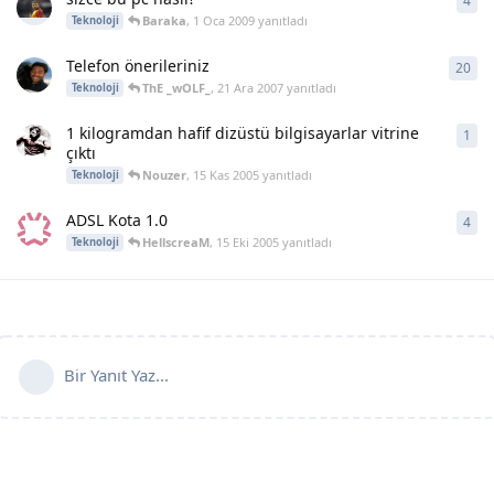
4
4
ya
Baraka
,
1 Oca 2009
yanıtladı
Teknoloji
Telefon önerileriniz
20
20
y
ThE _wOLF_
,
21 Ara 2007
yanıtladı
Teknoloji
1 kilogramdan hafif dizüstü bilgisayarlar vitrine
1
1
ya
çıktı
Nouzer
,
15 Kas 2005
yanıtladı
Teknoloji
ADSL Kota 1.0
4
4
ya
HellscreaM
,
15 Eki 2005
yanıtladı
Teknoloji
Bir Yanıt Yaz...