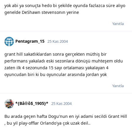
yok abi ya sonuçta hedo bi şekilde oyunda fazlazca süre alıyo
genelde DeShawn stevensonın yerine
Yanıtla
Pentagram_15
25 Kas 2004
grant hill sakatlıklardan sonra gerçekten müthiş bir
performans yakaladı eski sezonlara dönüşü muhteşem oldu
zaten ilk 4 sezonunda 15 sayı ortalaması yakalayan 4
oyuncudan biri ki bu oyuncular arasında jordan yok
Yanıtla
*{Bå®ô$_1905}*
25 Kas 2004
Bu arada geçen hafta Dogu'nun en iyi adami secildi Grant Hill
, bu yil play-offlar Orlando'ya çok uzak deil..