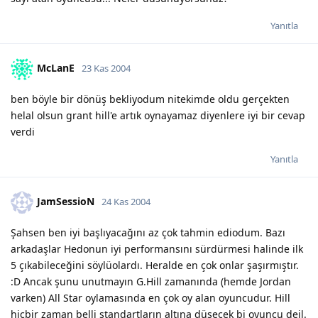
Yanıtla
McLanE
23 Kas 2004
ben böyle bir dönüş bekliyodum nitekimde oldu gerçekten
helal olsun grant hill'e artık oynayamaz diyenlere iyi bir cevap
verdi
Yanıtla
JamSessioN
24 Kas 2004
Şahsen ben iyi başlıyacağını az çok tahmin ediodum. Bazı
arkadaşlar Hedonun iyi performansını sürdürmesi halinde ilk
5 çıkabileceğini söylüolardı. Heralde en çok onlar şaşırmıştır.
:D Ancak şunu unutmayın G.Hill zamanında (hemde Jordan
varken) All Star oylamasında en çok oy alan oyuncudur. Hill
hiçbir zaman belli standartların altına düşecek bi oyuncu deil.