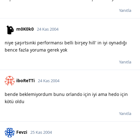
Yanıtla
m0K0k0
24 Kas 2004
niye şaşırtsınki performansı belli birşey hill' in iyi oynadığı
bence fazla yoruma gerek yok
Yanıtla
iboReTTi
24 Kas 2004
bende beklemiyordum bunu orlando için iyi ama hedo için
kötü oldu
Yanıtla
Fevzi
25 Kas 2004