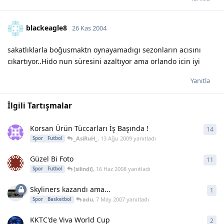
blackeagle8
26 Kas 2004
sakatlıklarla boğusmaktn oynayamadıgı sezonların acısını
cıkartıyor..Hido nun süresini azaltıyor ama orlando icin iyi
Yanıtla
İlgili Tartışmalar
Korsan Ürün Tüccarları İş Başında !
14
14
y
_AsiRuH_
,
13 Ağu 2009
yanıtladı
Spor
Futbol
Güzel Bi Foto
11
11
y
[silindi]
,
16 Haz 2008
yanıtladı
Spor
Futbol
Skyliners kazandı ama...
1
1
ya
adu
,
7 May 2007
yanıtladı
Spor
Basketbol
KKTC'de Viva World Cup
2
2
ya