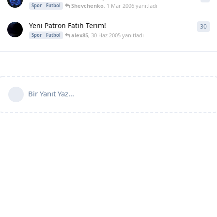
Shevchenko
,
1 Mar 2006
yanıtladı
Spor
Futbol
Yeni Patron Fatih Terim!
30
30
y
alex85
,
30 Haz 2005
yanıtladı
Spor
Futbol
Bir Yanıt Yaz...