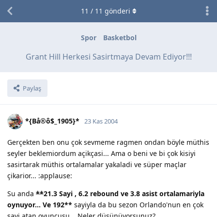
11
/
11
gönderi
Spor
Basketbol
Grant Hill Herkesi Sasirtmaya Devam Ediyor!!!
Paylaş
*{Bå®ô$_1905}*
23 Kas 2004
Gerçekten ben onu çok sevmeme ragmen ondan böyle müthis
seyler beklemiordum açikçasi... Ama o beni ve bi çok kisiyi
sasirtarak müthis ortalamalar yakaladi ve süper maçlar
çikarior... :applause:
Su anda
**
21.3 Sayi , 6.2 rebound ve 3.8 asist ortalamariyla
oynuyor... Ve 192
**
sayiyla da bu sezon Orlando'nun en çok
sayi atan oyuncusu... Neler düsünüyorsunuz?