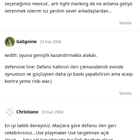
seçeneğimiz mevcut.. artı tight marking de ne anlama geliyo
öörenmek isterim siz yardım sever arkadaşlardan...
Yanıtla
GaSgoine
23 Kas 2004
width: oyuna genişlik kazandırmakla alakalı.
defensive line: Defans hattının ileri çıkması(kendi evinde
oynuosun ve güçlüysen daha iyi baskı yapabilirsin ama acaip
kontra yeme riski war.)
Yanıtla
Christiano
23 Kas 2004
En iyi taktik deneyiniz..Maçlara göre defansı ılerı gerı
cekebılırsınız...Use playmaker Use targetman açık
olsun.....Ama sol kanadınızda bır Deli ibrahım olsun