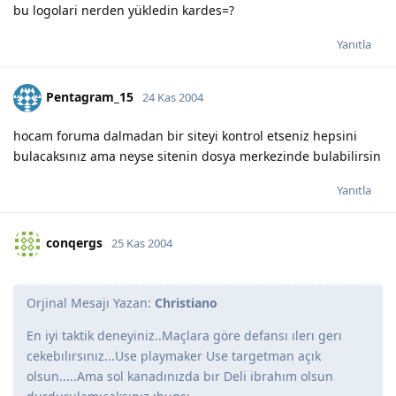
bu logolari nerden yükledin kardes=?
Yanıtla
Pentagram_15
24 Kas 2004
hocam foruma dalmadan bir siteyi kontrol etseniz hepsini
bulacaksınız ama neyse sitenin dosya merkezinde bulabilirsin
Yanıtla
conqergs
25 Kas 2004
Orjinal Mesajı Yazan:
Christiano
En iyi taktik deneyiniz..Maçlara göre defansı ılerı gerı
cekebılırsınız...Use playmaker Use targetman açık
olsun.....Ama sol kanadınızda bır Deli ibrahım olsun