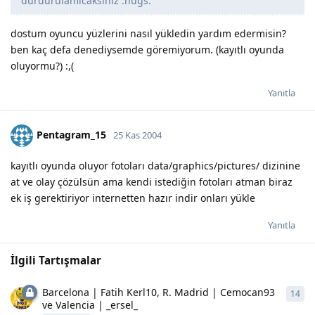
durdurulamıcaksınız :hugs:
dostum oyuncu yüzlerini nasıl yükledin yardım edermisin?
ben kaç defa denediysemde göremiyorum. (kayıtlı oyunda
oluyormu?) :,(
Yanıtla
Pentagram_15
25 Kas 2004
kayıtlı oyunda oluyor fotoları data/graphics/pictures/ dizinine
at ve olay çözülsün ama kendi istediğin fotoları atman biraz
ek iş gerektiriyor internetten hazır indir onları yükle
Yanıtla
İlgili Tartışmalar
Barcelona | Fatih Kerl10, R. Madrid | Cemocan93
14
14
y
ve Valencia | _ersel_