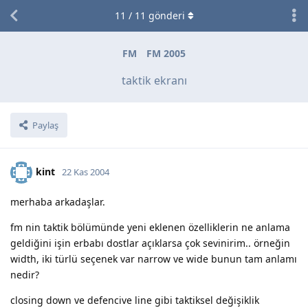
11
/
11
gönderi
FM
FM 2005
taktik ekranı
Paylaş
kint
22 Kas 2004
merhaba arkadaşlar.
fm nin taktik bölümünde yeni eklenen özelliklerin ne anlama
geldiğini işin erbabı dostlar açıklarsa çok sevinirim.. örneğin
width, iki türlü seçenek var narrow ve wide bunun tam anlamı
nedir?
closing down ve defencive line gibi taktiksel değişiklik