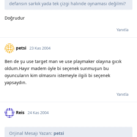
defansın sarkık yada tek çizgi halınde oynaması değilmi?
Doğrudur
Yanıtla
petsi
23 Kas 2004
Ben de şu use target man ve use playmaker olayına gıcık
oldum.Hayır madem öyle bi seçenek sunmuşun bu
oyuncuların kim olmasını istemeyle ilgili bi seçenek
yapsaydın.
Yanıtla
Reis
24 Kas 2004
Orjinal Mesajı Yazan:
petsi