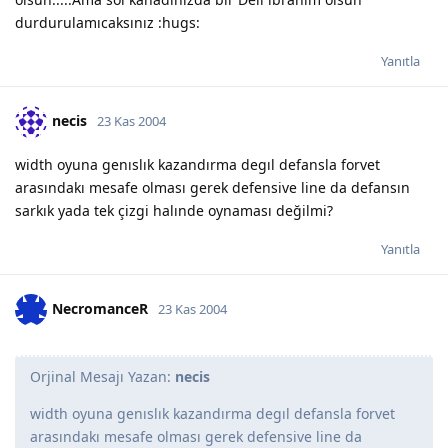
durdurulamıcaksınız :hugs:
Yanıtla
necis
23 Kas 2004
width oyuna genıslık kazandırma degıl defansla forvet
arasındakı mesafe olması gerek defensive line da defansın
sarkık yada tek çizgi halınde oynaması değilmi?
Yanıtla
NecromanceR
23 Kas 2004
Orjinal Mesajı Yazan:
necis
width oyuna genıslık kazandırma degıl defansla forvet
arasındakı mesafe olması gerek defensive line da