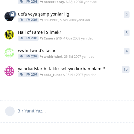
soccerkoray
,
6 Ağu 2008
yanıtladı
FM
FM 2008
uefa veya şampiyonlar ligi
5
5
ya
03Gs1905
,
5 Nis 2008
yanıtladı
FM
FM 2008
Hall of Fame'i Silmek?
5
5
ya
Canerati10
,
4 Oca 2008
yanıtladı
FM
FM 2008
wwhirlwind's tactic
4
4
ya
wwhirlwind
,
25 Eki 2007
yanıtladı
FM
FM 2007
ya arkadslar bi taktik soleyin kurban olam !!
15
15
y
arda_tuncer
,
15 Nis 2007
yanıtladı
FM
FM 2007
Bir Yanıt Yaz...