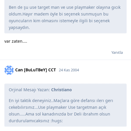
Ben de şu use target man ve use playmaker olayına gıcık
oldum.Hayır madem öyle bi seçenek sunmuşun bu
oyuncuların kim olmasını istemeyle ilgili bi seçenek
yapsaydın.
var zaten....
Yanıtla
Can [BuLuTBeY] CCT
24 Kas 2004
Orjinal Mesajı Yazan:
Christiano
En iyi taktik deneyiniz..Maçlara göre defansı ılerı gerı
cekebılırsınız...Use playmaker Use targetman açık
olsun.....Ama sol kanadınızda bır Deli ibrahım olsun
durdurulamıcaksınız :hugs: