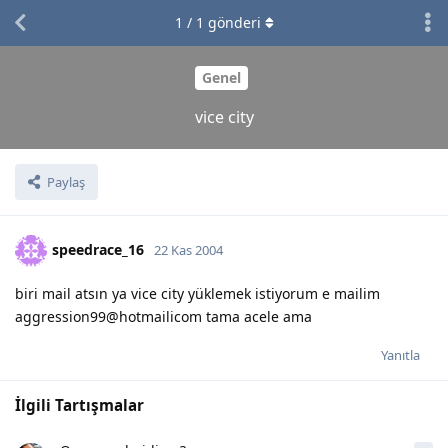
1
/
1
gönderi
Genel
vice city
Paylaş
speedrace_16
22 Kas 2004
biri mail atsın ya vice city yüklemek istiyorum e mailim
aggression99@hotmailicom tama acele ama
Yanıtla
İlgili Tartışmalar