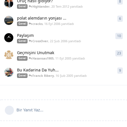
Oruç nasıl gidiyor?
8
8
ya
Highlander
,
20 Tem 2012
yanıtladı
Genel
polat alemdarın yonjası ...
6
6
ya
cracks
,
16 Eyl 2006
yanıtladı
Genel
Paylaşım
10
10
y
CrossOver
,
22 Şub 2006
yanıtladı
Genel
Geçmişini Unutmak
23
23
y
Hasansas1905
,
11 Eyl 2005
yanıtladı
Genel
Bu Kadarina Da Yuh...
9
9
ya
Franck Ribery
,
16 Şub 2005
yanıtladı
Genel
Bir Yanıt Yaz...