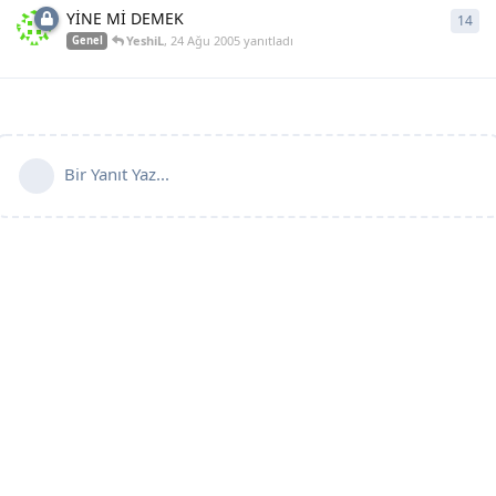
YİNE Mİ DEMEK
14
14
y
YeshiL
,
24 Ağu 2005
yanıtladı
Genel
Bir Yanıt Yaz...