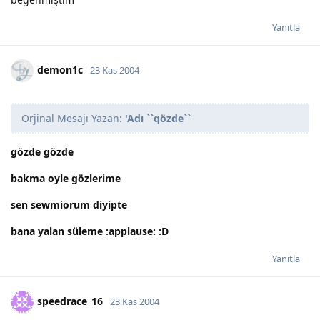
Yanıtla
demon1c
23 Kas 2004
Orjinal Mesajı Yazan:
'Adı ``qözde``
gözde gözde
bakma oyle gözlerime
sen sewmiorum diyipte
bana yalan süleme :applause: :D
Yanıtla
speedrace_16
23 Kas 2004