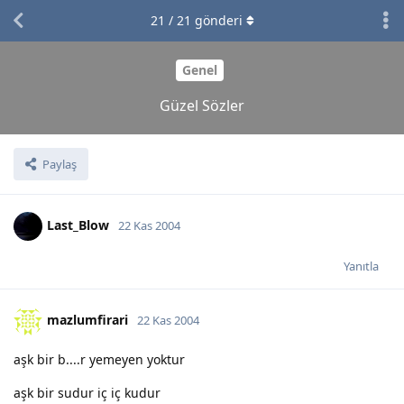
21
/
21
gönderi
Genel
Güzel Sözler
Paylaş
Last_Blow
22 Kas 2004
Yanıtla
mazlumfirari
22 Kas 2004
aşk bir b....r yemeyen yoktur
aşk bir sudur iç iç kudur