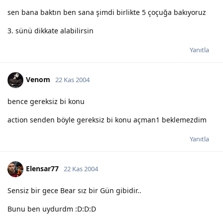
sen bana baktın ben sana şimdi birlikte 5 çoçuğa bakıyoruz
3. sünü dikkate alabilirsin
Yanıtla
Venom
22 Kas 2004
bence gereksiz bi konu
action senden böyle gereksiz bi konu açman1 beklemezdim
Yanıtla
Elensar77
22 Kas 2004
Sensiz bir gece Bear sız bir Gün gibidir..
Bunu ben uydurdm :D:D:D