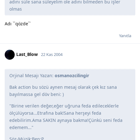
adını süle sana süleyelim ole adını bilmeden bu işler
olmas
Adı ``qözde``
Yanıtla
Last_Blow
22 Kas 2004
Orjinal Mesajı Yazan:
osmanozcilingir
Bak action bu sözü aynen mesaj olarak çek kız sana
bayılmassa gel döv beni: )
"Birine verilen değer,eğer uğruna feda edileceklerle
ölçülüyorsa...Etrafına bak!Sana herşeyi feda
edebilirim.Ama SAKIN aynaya bakma!Çünkü seni feda
edemem..."
Söz-Müzik:Ben:P