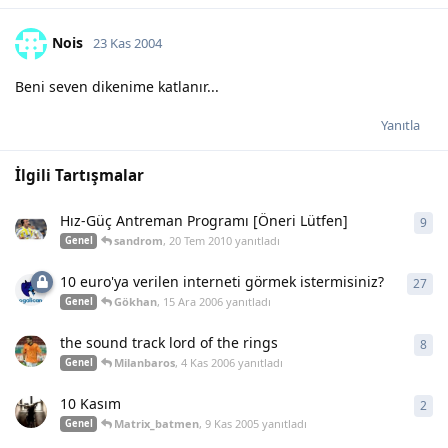
Nois
23 Kas 2004
Beni seven dikenime katlanır...
Yanıtla
İlgili Tartışmalar
Hız-Güç Antreman Programı [Öneri Lütfen]
9
9
ya
sandrom
,
20 Tem 2010
yanıtladı
Genel
10 euro'ya verilen interneti görmek istermisiniz?
27
27
y
Gökhan
,
15 Ara 2006
yanıtladı
Genel
the sound track lord of the rings
8
8
ya
Milanbaros
,
4 Kas 2006
yanıtladı
Genel
10 Kasım
2
2
ya
Matrix_batmen
,
9 Kas 2005
yanıtladı
Genel