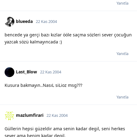
Yanıtla
blueeda
22 Kas 2004
bencede ya gerçi bazı kızlar ööle saçma sözleri sever çocuğun
yazcak sözü kalmayıncada :)
Yanıtla
Last_Blow
22 Kas 2004
Kusura bakmayın..NasıL siLioz msg???
Yanıtla
mazlumfirari
22 Kas 2004
Güllerin hepsi güzeldir ama senin kadar degil, seni herkes
sever ama benim kadar degil.