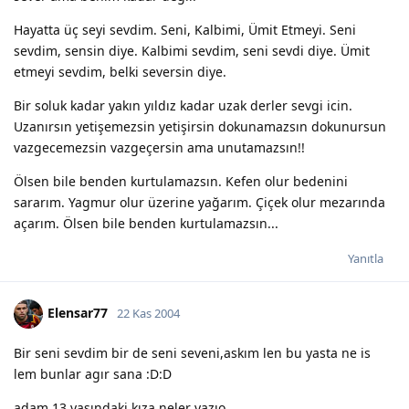
Hayatta üç seyi sevdim. Seni, Kalbimi, Ümit Etmeyi. Seni
sevdim, sensin diye. Kalbimi sevdim, seni sevdi diye. Ümit
etmeyi sevdim, belki seversin diye.
Bir soluk kadar yakın yıldız kadar uzak derler sevgi icin.
Uzanırsın yetişemezsin yetişirsin dokunamazsın dokunursun
vazgecemezsin vazgeçersin ama unutamazsın!!
Ölsen bile benden kurtulamazsın. Kefen olur bedenini
sararım. Yagmur olur üzerine yağarım. Çiçek olur mezarında
açarım. Ölsen bile benden kurtulamazsın...
Yanıtla
Elensar77
22 Kas 2004
Bir seni sevdim bir de seni seveni,askım len bu yasta ne is
lem bunlar agır sana :D:D
adam 13 yasındaki kıza neler yazıo