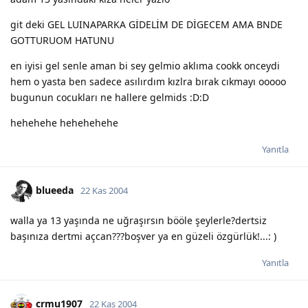
git deki GEL LUINAPARKA GİDELİM DE DİGECEM AMA BNDE
GOTTURUOM HATUNU
en iyisi gel senle aman bi sey gelmio aklıma cookk onceydi
hem o yasta ben sadece asılırdım kızlra bırak cıkmayı ooooo
bugunun cocukları ne hallere gelmids :D:D
hehehehe hehehehehe
Yanıtla
blueeda
22 Kas 2004
walla ya 13 yaşında ne uğraşırsın bööle şeylerle?dertsiz
başınıza dertmi açcan???boşver ya en güzeli özgürlük!...: )
Yanıtla
crmu1907
22 Kas 2004