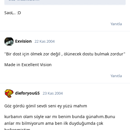
SaoL.. :D
Yanıtla
Exvision
22 Kas 2004
"Bir dost için ölmek zor değil , ölünecek dostu bulmak zordur"
Made in Excellent Vision
Yanıtla
dieforyouGS
23 Kas 2004
Göz gördü gönil sevdi seni ey yüzü mahım
kurbanın olam söyle var mı benim bunda günahım.Bunu
anlar mı bilmiyorum ama ben ilk duyduğumda çok
beğenmiştim