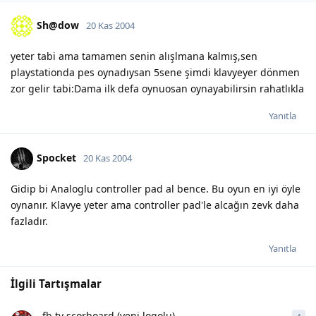
Sh@dow
20 Kas 2004
yeter tabi ama tamamen senin alışlmana kalmış,sen
playstationda pes oynadıysan 5sene şimdi klavyeyer dönmen
zor gelir tabi:Dama ilk defa oynuosan oynayabilirsin rahatlıkla
Yanıtla
Spocket
20 Kas 2004
Gidip bi Analoglu controller pad al bence. Bu oyun en iyi öyle
oynanır. Klavye yeter ama controller pad'le alcağın zevk daha
fazladır.
Yanıtla
İlgili Tartışmalar
fb tv scorboard (yeni logolu)