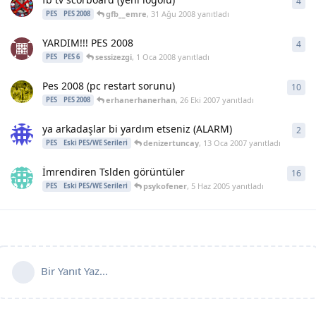
4
4
ya
gfb__emre
,
31 Ağu 2008
yanıtladı
PES
PES 2008
YARDIM!!! PES 2008
4
4
ya
sessizezgi
,
1 Oca 2008
yanıtladı
PES
PES 6
Pes 2008 (pc restart sorunu)
10
10
y
erhanerhanerhan
,
26 Eki 2007
yanıtladı
PES
PES 2008
ya arkadaşlar bi yardım etseniz (ALARM)
2
2
ya
denizertuncay
,
13 Oca 2007
yanıtladı
PES
Eski PES/WE Serileri
İmrendiren Tslden görüntüler
16
16
y
psykofener
,
5 Haz 2005
yanıtladı
PES
Eski PES/WE Serileri
Bir Yanıt Yaz...