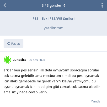
3
/
3
gönderi
PES
Eski PES/WE Serileri
yardimmm
Paylaş
Lunaticc
20 Kas 2004
arklar ben pes serisini ilk defa oynuycam soracagim sorular
cok sacma gelebilir ama mecburum simdi bu pesi oynamak
icin illaki gamepade mi gerek var??? klavye yetmiyomu bu
oyunu oynamak icin.. dedigim gibi cokcok cok sacma olabilir
ama siz yinede cevap verin...
Yanıtla